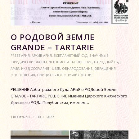
О РОДОВОЙ ЗЕМЛЕ
GRANDE – TARTARIE
PRESS АРИЯ
,
АРХИВ АРИЯ
,
ВСЕПЛАНЕТНЫЙ СУД
,
ЗНАЧИМЫЕ
ЮРИДИЧЕСКИЕ ФАКТЫ
,
ЛЕТОПИСЬ -СТАНОВЛЕНИЕ
,
НАРОДНЫЙ СУД
АРИЯ
,
НКВД СССР/АРИЯ - USSR
,
ОБНАРОДОВАНИЕ
,
ОБРАЩЕНИЯ
,
ОПОВЕЩЕНИЯ
,
ОФИЦИАЛЬНОЕ ОПУБЛИКОВАНИЕ
РЕШЕНИЕ Арбитражного Суда АРиЯ о РОДовой Земле
GRANDE - TARTARIE РЕШ ЕНИЕ Именем Царского Княжеского
Древнего РОДа Полубинских, именем…
110 Отзывы
/
30.09.2022