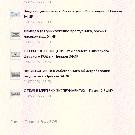
14.07.2025 - 23:23
Виндикационный иск Реституции – Репарации – Прямой
ЭФИР
10.07.2025 - 09:19
Ликвидация уничтожение преступника, оружия,
насекомых… ЭФИР
07.07.2025 - 23:23
ОТКРЫТОЕ СООБЩЕНИЕ от Древнего Княжеского
Царского РОДа – Прямой ЭФИР
03.07.2025 - 23:23
ВИНДИКАЦИЯ-ИСК собственника об истребовании
имущества -Прямой ЭФИР
01.07.2025 - 23:23
ОТКАЗ В МЁРТВЫХ ЭКСПЕРИМЕНТАХ – Прямой ЭФИР
30.06.2025 - 23:23
Список Прямых ЭФИРОВ