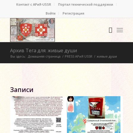
Контакт c АРиЯ-USSR
Портал технической поддержки
Войти
Регистрация
Архив Тега для: живые души
Вы здесь:
Домашняя страница
/
PRESS АРиЯ USSR
/
живые души
Записи