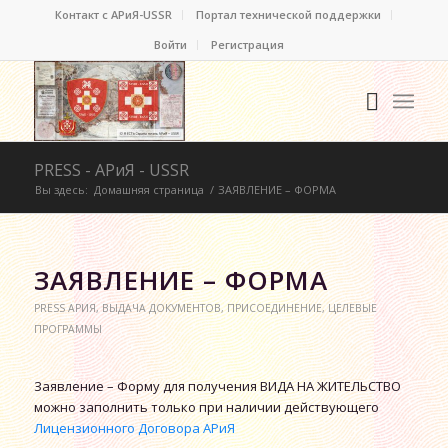
Контакт c АРиЯ-USSR
Портал технической поддержки
Войти
Регистрация
PRESS - АРиЯ - USSR
Вы здесь:
Домашняя страница
/
ЗАЯВЛЕНИЕ – ФОРМА
ЗАЯВЛЕНИЕ – ФОРМА
PRESS АРИЯ
,
ВЫДАЧА ДОКУМЕНТОВ
,
ПРИСОЕДИНЕНИЕ
,
ЦЕЛЕВЫЕ
ПРОГРАММЫ
Заявление – Форму для получения ВИДА НА ЖИТЕЛЬСТВО
можно заполнить только при наличии действующего
Лицензионного Договора АРиЯ