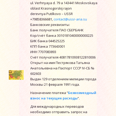
ul. Verhnyaya d. 79 a 143441 Moskovskaya
oblast Krasnogorskij rajon
derevnya Putilkovo – USSR
+79858366681,
contact@ussr-aria.su
Банковские реквизиты:
Банк получателя ПАО СБЕРБАНК
Кор/счёт банка 30101810400000000225
БИК банка 044525225
КПП банка 773643001
ИНН 7707083893
Счёт получателя 40817810938122810006
Открыт на имя Пестрякова Татьяна
Анатольевна на Паспорт СССР IV-СБ №
602603
Выдан 129 отделением милиции города
Москвы 21 февраля 1991 года.
Назначение платежа “
Безвозмездный
взнос на текущие расходы
“.
Для международных переводов
необходимо отправить запрос на