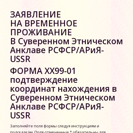
ЗАЯВЛЕНИЕ
НА ВРЕМЕННОЕ
ПРОЖИВАНИЕ
В Суверенном Этническом
Анклаве РСФСР/АРиЯ-
USSR
ФОРМА XX99-01
подтверждение
координат нахождения в
Суверенном Этническом
Анклаве РСФСР/АРиЯ-
USSR
Заполняйте поля формы следуя инструкциям и
подсказкам. Поля отмеченные * обязательны для