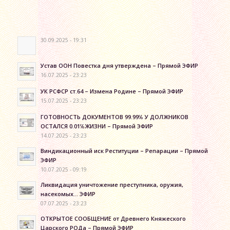
30.09.2025 - 19:31
Устав ООН Повестка дня утверждена – Прямой ЭФИР
16.07.2025 - 23:23
УК РСФСР ст.64 – Измена Родине – Прямой ЭФИР
15.07.2025 - 23:23
ГОТОВНОСТЬ ДОКУМЕНТОВ 99.99℅ У ДОЛЖНИКОВ
ОСТАЛСЯ 0.01℅ЖИЗНИ – Прямой ЭФИР
14.07.2025 - 23:23
Виндикационный иск Реституции – Репарации – Прямой
ЭФИР
10.07.2025 - 09:19
Ликвидация уничтожение преступника, оружия,
насекомых… ЭФИР
07.07.2025 - 23:23
ОТКРЫТОЕ СООБЩЕНИЕ от Древнего Княжеского
Царского РОДа – Прямой ЭФИР