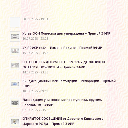
30.09.2025 - 19:31
Устав ООН Повестка дня утверждена – Прямой ЭФИР
16.07.2025 - 23:23
УК РСФСР ст.64 – Измена Родине – Прямой ЭФИР
15.07.2025 - 23:23
ГОТОВНОСТЬ ДОКУМЕНТОВ 99.99℅ У ДОЛЖНИКОВ
ОСТАЛСЯ 0.01℅ЖИЗНИ – Прямой ЭФИР
14.07.2025 - 23:23
Виндикационный иск Реституции – Репарации – Прямой
ЭФИР
10.07.2025 - 09:19
Ликвидация уничтожение преступника, оружия,
насекомых… ЭФИР
07.07.2025 - 23:23
ОТКРЫТОЕ СООБЩЕНИЕ от Древнего Княжеского
Царского РОДа – Прямой ЭФИР