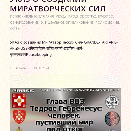
МИРАТВОРЧЕСКИХ СИЛ
ИСКЛЮЧИТЕЛЬНО ДЛЯ АРИЯ
,
МЕЖДУНАРОДНОЕ СОТРУДНИЧЕСТВО
,
ОБНАРОДОВАНИЕ
,
ОФИЦИАЛЬНОЕ ОПУБЛИКОВАНИЕ
,
ПОЛНОМОЧИЯ
,
УКАЗЫ
УКАЗ о создании МиРАтворческих Сил- GRANDE-TARTARIE-
АРиЯ-USSRमिराकृत्रिम-शक्ति-ग्रान्दे-टार्टारिय- आर्य-
युएसएसआरPeacekeeping…
28 Отзывы
/
30.08.2024