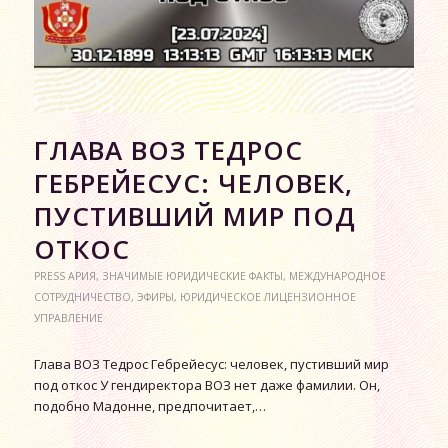
ГЛАВА ВОЗ ТЕДРОС
ГЕБРЕЙЕСУС: ЧЕЛОВЕК,
ПУСТИВШИЙ МИР ПОД
ОТКОС
PRESS АРИЯ
,
ЗНАЧИМЫЕ ЮРИДИЧЕСКИЕ ФАКТЫ
,
МЕЖДУНАРОДНОЕ
СОТРУДНИЧЕСТВО
,
ЭФИРЫ
,
ЮРИДИЧЕСКОЕ ЛИЦЕНЗИОННОЕ
УПРАВЛЕНИЕ
Глава ВОЗ Тедрос Гебрейесус: человек, пустивший мир
под откос У гендиректора ВОЗ нет даже фамилии. Он,
подобно Мадонне, предпочитает,…