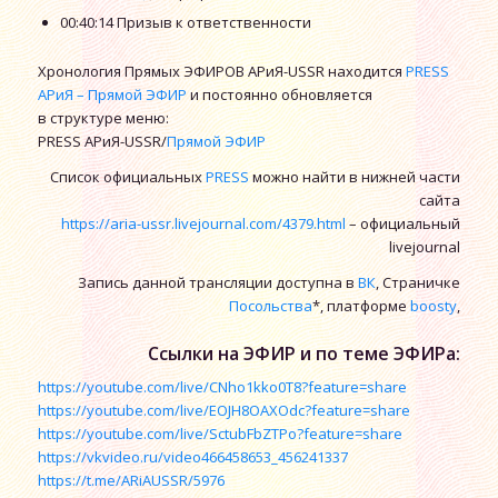
00:40:14 Призыв к ответственности
Хронология Прямых ЭФИРОВ АРиЯ-USSR находится
PRESS
АРиЯ – Прямой ЭФИР
и постоянно обновляется
в структуре меню:
PRESS АРиЯ-USSR/
Прямой ЭФИР
Список официальных
PRESS
можно найти в нижней части
сайта
https://aria-ussr.livejournal.com/4379.html
– официальный
livejournal
Запись данной трансляции доступна в
ВК
, Страничке
Посольства
*, платформе
boosty
,
Ссылки на ЭФИР и по теме ЭФИРа:
https://youtube.com/live/CNho1kko0T8?feature=share
https://youtube.com/live/EOJH8OAXOdc?feature=share
https://youtube.com/live/SctubFbZTPo?feature=share
https://vkvideo.ru/video466458653_456241337
https://t.me/ARiAUSSR/5976