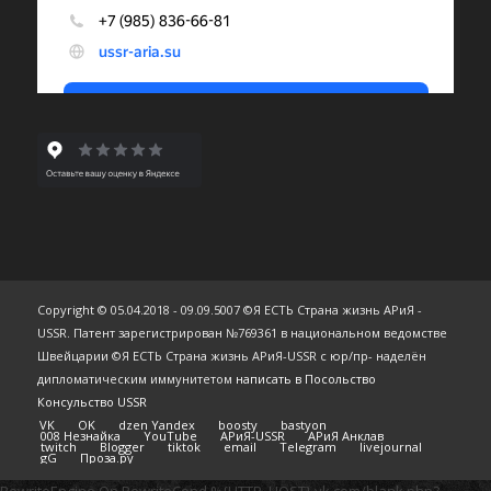
Copyright © 05.04.2018 - 09.09.5007 ©Я ЕСТЬ Страна жизнь АРиЯ -
USSR. Патент зарегистрирован №769361 в национальном ведомстве
Швейцарии ©Я ЕСТЬ Страна жизнь АРиЯ-USSR с юр/пр- наделён
дипломатическим иммунитетом
написать в Посольство
Консульство USSR
VK
OK
dzen Yandex
boosty
bastyon
008 Незнайка
YouTube
АРиЯ-USSR
АРиЯ Анклав
twitch
Blogger
tiktok
email
Telegram
livejournal
gG
Проза.ру