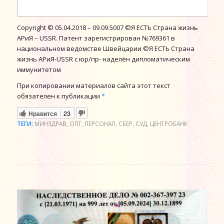
Copyright © 05.04.2018 – 09.09.5007 ©Я ЕСТЬ Страна жизнь
АРиЯ – USSR. Патент зарегистрирован №769361 в
национальном ведомстве Швейцарии ©Я ЕСТЬ Страна
жизнь АРиЯ-USSR с юр/пр- наделён дипломатическим
иммунитетом
При копировании материалов сайта этот текст
обязателен к публикации
*
Нравится
23
ТЕГИ:
МИНЗДРАВ
,
ОПГ
,
ПЕРСОНАЛ
,
СБЕР
,
СУД
,
ЦЕНТРОБАНК