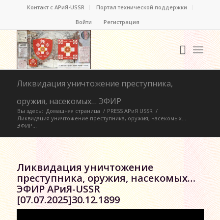
Контакт c АРиЯ-USSR
Портал технической поддержки
Войти
Регистрация
Ликвидация уничтожение преступника,
оружия, насекомых… ЭФИР
Вы здесь:
Домашняя страница
/
PRESS АРиЯ USSR
/
Ликвидация уничтожение преступника, оружия, насекомых…
ЭФИР...
Ликвидация уничтожение
преступника, оружия, насекомых…
ЭФИР АРиЯ-USSR
[07.07.2025]30.12.1899