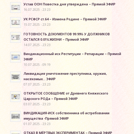
Устав ООН Повестка дня утверждена – Прямой ЭФИР
16.07.2025 - 23:23
УК РСФСР ст.64 – Измена Родине – Прямой ЭФИР
15.07.2025 - 23:23
ГОТОВНОСТЬ ДОКУМЕНТОВ 99.99℅ У ДОЛЖНИКОВ
ОСТАЛСЯ 0.01℅ЖИЗНИ – Прямой ЭФИР
14.07.2025 - 23:23
Виндикационный иск Реституции – Репарации – Прямой
ЭФИР
10.07.2025 - 09:19
Ликвидация уничтожение преступника, оружия,
насекомых… ЭФИР
07.07.2025 - 23:23
ОТКРЫТОЕ СООБЩЕНИЕ от Древнего Княжеского
Царского РОДа – Прямой ЭФИР
03.07.2025 - 23:23
ВИНДИКАЦИЯ-ИСК собственника об истребовании
имущества -Прямой ЭФИР
01.07.2025 - 23:23
ОТКАЗ В МЁРТВЫХ ЭКСПЕРИМЕНТАХ – Прямой ЭФИР