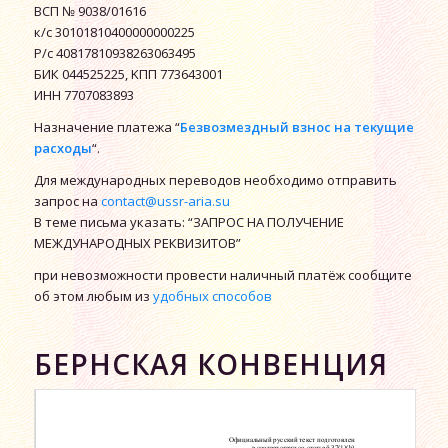
ВСП № 9038/01616
к/с 30101810400000000225
P/c 40817810938263063495
БИК 044525225, ΚΠΠ 773643001
ИНН 7707083893
Назначение платежа “
Безвозмездный взнос на текущие
расходы
“.
Для международных переводов необходимо отправить
запрос на
contact@ussr-aria.su
В теме письма указать: “ЗАПРОС НА ПОЛУЧЕНИЕ
МЕЖДУНАРОДНЫХ РЕКВИЗИТОВ”
при невозможности провести наличный платёж сообщите
об этом любым из
удобных способов
БЕРНСКАЯ КОНВЕНЦИЯ