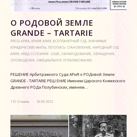
О РОДОВОЙ ЗЕМЛЕ
GRANDE – TARTARIE
PRESS АРИЯ
,
АРХИВ АРИЯ
,
ВСЕПЛАНЕТНЫЙ СУД
,
ЗНАЧИМЫЕ
ЮРИДИЧЕСКИЕ ФАКТЫ
,
ЛЕТОПИСЬ -СТАНОВЛЕНИЕ
,
НАРОДНЫЙ СУД
АРИЯ
,
НКВД СССР/АРИЯ - USSR
,
ОБНАРОДОВАНИЕ
,
ОБРАЩЕНИЯ
,
ОПОВЕЩЕНИЯ
,
ОФИЦИАЛЬНОЕ ОПУБЛИКОВАНИЕ
РЕШЕНИЕ Арбитражного Суда АРиЯ о РОДовой Земле
GRANDE - TARTARIE РЕШ ЕНИЕ Именем Царского Княжеского
Древнего РОДа Полубинских, именем…
110 Отзывы
/
30.09.2022