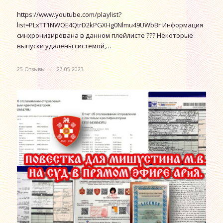
https://www.youtube.com/playlist?
list=PLxTT1NWOE4QtrD2kPGXHg0Nlmu49UWbBr Информация
синхронизирована в данном плейлисте ??? Некоторые
выпуски удалены системой,…
25 Отзывы
/
27.05.2023