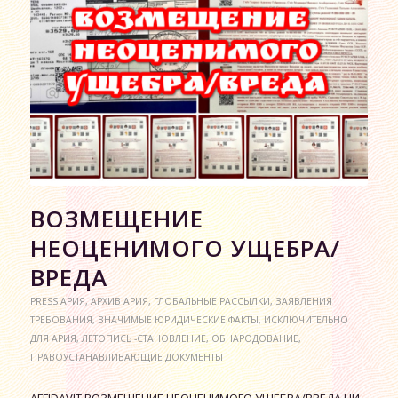
ВОЗМЕЩЕНИЕ
НЕОЦЕНИМОГО УЩЕБРА/
ВРЕДА
PRESS АРИЯ
,
АРХИВ АРИЯ
,
ГЛОБАЛЬНЫЕ РАССЫЛКИ
,
ЗАЯВЛЕНИЯ
ТРЕБОВАНИЯ
,
ЗНАЧИМЫЕ ЮРИДИЧЕСКИЕ ФАКТЫ
,
ИСКЛЮЧИТЕЛЬНО
ДЛЯ АРИЯ
,
ЛЕТОПИСЬ -СТАНОВЛЕНИЕ
,
ОБНАРОДОВАНИЕ
,
ПРАВОУСТАНАВЛИВАЮЩИЕ ДОКУМЕНТЫ