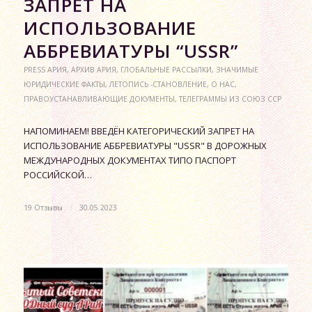
ЗАПРЕТ НА
ИСПОЛЬЗОВАНИЕ
АББРЕВИАТУРЫ “USSR”
PRESS АРИЯ
,
АРХИВ АРИЯ
,
ГЛОБАЛЬНЫЕ РАССЫЛКИ
,
ЗНАЧИМЫЕ
ЮРИДИЧЕСКИЕ ФАКТЫ
,
ЛЕТОПИСЬ -СТАНОВЛЕНИЕ
,
О НАС
,
ПРАВОУСТАНАВЛИВАЮЩИЕ ДОКУМЕНТЫ
,
ТЕЛЕГРАММЫ ИЗ СОЮЗ ССР
НАПОМИНАЕМ! ВВЕДЁН КАТЕГОРИЧЕСКИЙ ЗАПРЕТ НА
ИСПОЛЬЗОВАНИЕ АББРЕВИАТУРЫ "USSR" В ДОРОЖНЫХ
МЕЖДУНАРОДНЫХ ДОКУМЕНТАХ ТИПО ПАСПОРТ
РОССИЙСКОЙ…
19 Отзывы
/
30.05.2023