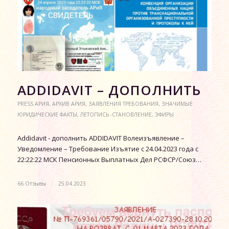
АDDIDAVIT – ДОПОЛНИТЬ
PRESS АРИЯ
,
АРХИВ АРИЯ
,
ЗАЯВЛЕНИЯ ТРЕБОВАНИЯ
,
ЗНАЧИМЫЕ
ЮРИДИЧЕСКИЕ ФАКТЫ
,
ЛЕТОПИСЬ -СТАНОВЛЕНИЕ
,
ЭФИРЫ
Аddidavit - дополнить ADDIDAVIT Волеизъявление –
Уведомление – Требование Изъятие с 24.04.2023 года с
22:22:22 МСК Пенсионных Выплатных Дел РСФСР/Союз…
66 Отзывы
/
25.04.2023