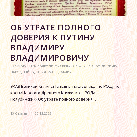
ОБ УТРАТЕ ПОЛНОГО
ДОВЕРИЯ К ПУТИНУ
ВЛАДИМИРУ
ВЛАДИМИРОВИЧУ
PRESS АРИЯ
,
ГЛОБАЛЬНЫЕ РАССЫЛКИ
,
ЛЕТОПИСЬ -СТАНОВЛЕНИЕ
,
НАРОДНЫЙ СУД АРИЯ
,
УКАЗЫ
,
ЭФИРЫ
УКАЗ Великой Княжны Татьяны наследницы по РОДу по
кровиЦарского Древнего Княжеского РОДа
Полубинских«Об утрате полного доверия…
13 Отзывы
/
30.12.2023