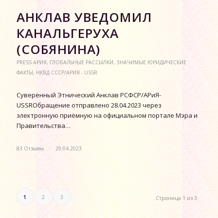
АНКЛАВ УВЕДОМИЛ
КАНАЛЬГЕРУХА
(СОБЯНИНА)
PRESS АРИЯ
,
ГЛОБАЛЬНЫЕ РАССЫЛКИ
,
ЗНАЧИМЫЕ ЮРИДИЧЕСКИЕ
ФАКТЫ
,
НКВД СССР/АРИЯ - USSR
Суверенный Этнический Анклав РСФСР/АРиЯ-
USSRОбращение отправлено 28.04.2023 через
электронную приёмную на официальном портале Мэра и
Правительства…
83 Отзывы
/
29.04.2023
1
2
3
Страница 1 из 3