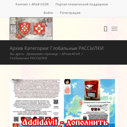
Контакт c АРиЯ-USSR
Портал технической поддержки
Войти
Регистрация
Архив Категории: Глобальные РАССЫЛКИ
Вы здесь:
Домашняя страница
/
АРхив АРиЯ
/
Глобальные РАССЫЛКИ