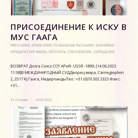
ПРИСОЕДИНЕНИЕ К ИСКУ В
МУС ГААГА
PRESS АРИЯ
,
АРХИВ АРИЯ
,
ГЛОБАЛЬНЫЕ РАССЫЛКИ
,
ЗНАЧИМЫЕ
ЮРИДИЧЕСКИЕ ФАКТЫ
,
ЛЕТОПИСЬ -СТАНОВЛЕНИЕ
,
ОБРАЩЕНИЯ
ВОЗВРАТ Долга Союз ССР АРиЯ- USSR -1899, [14.06.2023
11:38]В МЕЖДУНАРОДНЫЙ СУДДворец мира, Carnegieplein
2, 2517 KJ Гаага, НидерландыТел.: +31 (0)70 302 2323 Факс:
+31…
31 Отзывы
/
14.06.2023