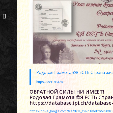
МЫ НАМЕРЕНЫ ИДТИ
К ЗАВЕРШЕНИЮ
НАМЕЧЕННОЙ...
Родовая Грамота ©Я ЕСТЬ Страна жиз
https://ussr-aria.su
ОБРАТНОЙ СИЛЫ НИ ИМЕЕТ!
Родовая Грамота ©Я ЕСТЬ Стран
https://database.ipi.ch/database-c
https://drive.google.com/file/d/1L_z9ZrlTmoDwMG09XIr