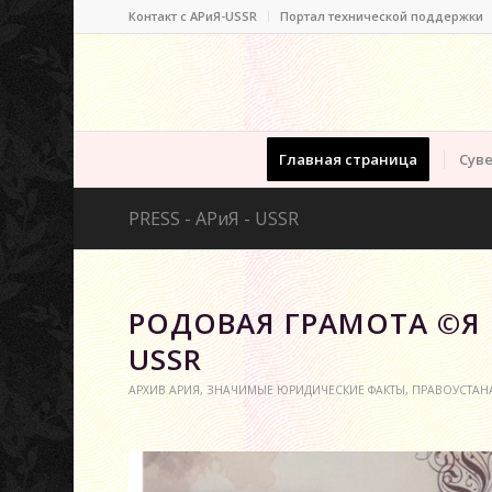
Контакт c АРиЯ-USSR
Портал технической поддержки
Главная страница
Суве
PRESS - АРиЯ - USSR
РОДОВАЯ ГРАМОТА ©Я 
USSR
АРХИВ АРИЯ
,
ЗНАЧИМЫЕ ЮРИДИЧЕСКИЕ ФАКТЫ
,
ПРАВОУСТАН