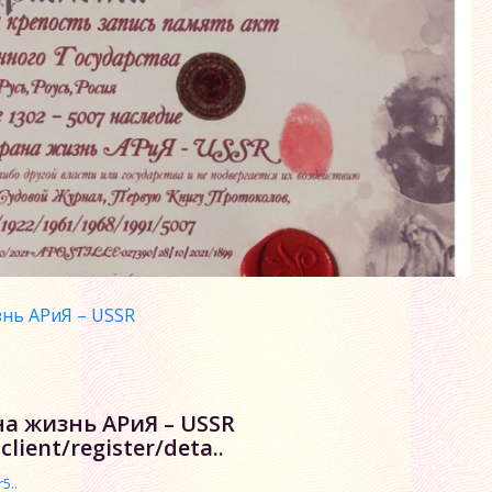
нь АРиЯ – USSR
а жизнь АРиЯ – USSR
lient/register/deta..
5..