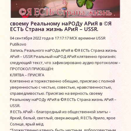
своему Реальному наРОДу АРиЯ в ©Я
ЕСТЬ Страна жизнь АРиЯ – USSR.
04 сентября 2022 года в 17:17:17 МСК времени USSR
Putilkovo
Запись Реального наРОДа АРиЯ в ©Я ЕСТЬ Страна жизнь
АРиЯ – USSR Реальный наРОД АРиЯ клятвенно произнёс
следующий текст, что зафиксировано аудио протоколом –
ПРОТОКОЛ ПРИОБЩЁН:
КЛЯТВА – ПРИСЯГА
Клятвенно и торжественно обещаю, присягаю с полной
уверенностью с честью, совестью, нравственностью,
справедливостью. Присягаю на верность своему
Реальному наРОДу АРиЯ в ©Я ЕСТЬ Страна жизнь АРиЯ –
USSR.
Я ЕСТЬ АРиЙ – благородный из общественной элиты –
Яркий, белый, светлый, сверкающий, Я ЕСТЬ Ярило, ярое
Солнце, ярый мёд.
“Торжественно клянусь быть честным, добросовестным