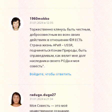
1960mokko
31.01.2024 в 12:35
говорит:
Торжественно клянусь быть честным,
добросовестным во всех своих
действиях в отношении ©Я ЕСТЬ
Страна жизнь АРиЯ – USSR,
подчиняться Конам Природы, быть
справедливым, как велит мне долг
наследника своего РОДа и моя
совесть”.
Войдите, чтобы ответить
raduga.duga27
31.01.2024 в 21:34
говорит:
Моя Совесть — это моё
нравственное сознание,