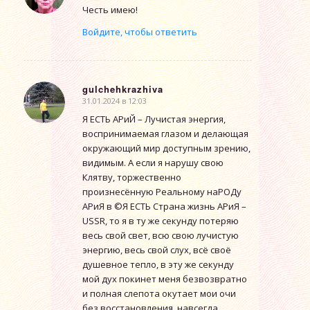
Честь имею!
Войдите, чтобы ответить
gulchehkrazhiva
31.01.2024 в 12:03
говорит:
Я ЕСТЬ АРиЙ – Лучистая энергия,
воспринимаемая глазом и делающая
окружающий мир доступным зрению,
видимым. А если я нарушу свою
Клятву, торжественно
произнесённую Реальному наРОДу
АРиЯ в ©Я ЕСТЬ Страна жизнь АРиЯ –
USSR, то я в ту же секунду потеряю
весь свой свет, всю свою лучистую
энергию, весь свой слух, всё своё
душевное тепло, в эту же секунду
мой дух покинет меня безвозвратно
и полная слепота окутает мои очи
без восстановления, навсегда.