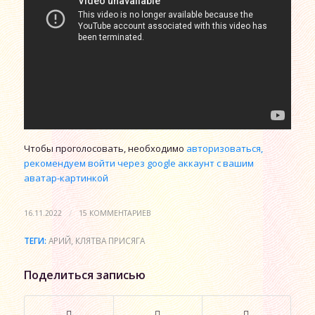
Чтобы проголосовать, необходимо
авторизоваться,
рекомендуем войти через google аккаунт с вашим
аватар-картинкой
/
16.11.2022
15 КОММЕНТАРИЕВ
ТЕГИ:
АРИЙ
,
КЛЯТВА ПРИСЯГА
Поделиться записью