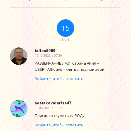
15
ОТВЕТЫ
talica5069
17.12.2022 в 07:30
говорит:
РАЗВЕНЧАНИЕ ЛЖИ, Страна АРиЯ –
USSR, -Affidavit – клятва под присягой
Войдите, чтобы ответить
sestakovalarisa47
05.05.2023 в 10:52
говорит:
Присягаю служить наРОДу!
Войдите, чтобы ответить