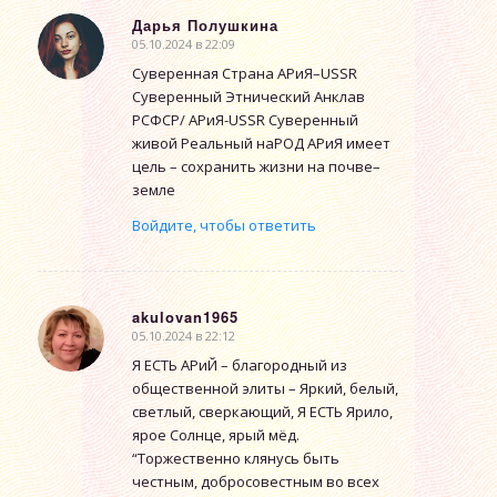
Дарья Полушкина
05.10.2024 в 22:09
говорит:
Суверенная Страна АРиЯ–USSR
Суверенный Этнический Анклав
РСФСР/ АРиЯ-USSR Суверенный
живой Реальный наРОД АРиЯ имеет
цель – сохранить жизни на почве–
земле
Войдите, чтобы ответить
akulovan1965
05.10.2024 в 22:12
говорит:
Я ЕСТЬ АРиЙ – благородный из
общественной элиты – Яркий, белый,
светлый, сверкающий, Я ЕСТЬ Ярило,
ярое Солнце, ярый мёд.
“Торжественно клянусь быть
честным, добросовестным во всех