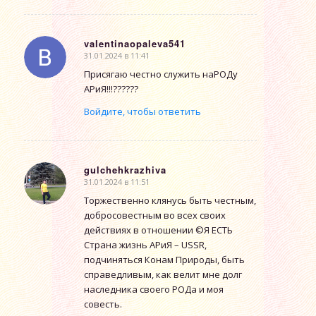
valentinaopaleva541
31.01.2024 в 11:41
говорит:
Присягаю честно служить наРОДу
АРиЯ!!!??????
Войдите, чтобы ответить
gulchehkrazhiva
31.01.2024 в 11:51
говорит:
Торжественно клянусь быть честным,
добросовестным во всех своих
действиях в отношении ©Я ЕСТЬ
Страна жизнь АРиЯ – USSR,
подчиняться Конам Природы, быть
справедливым, как велит мне долг
наследника своего РОДа и моя
совесть.