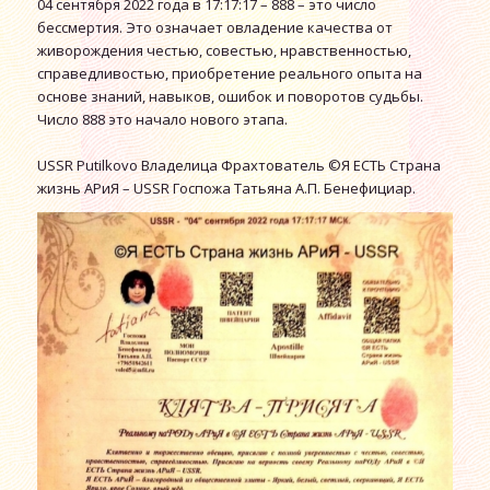
04 сентября 2022 года в 17:17:17 – 888 – это число
бессмертия. Это означает овладение качества от
живорождения честью, совестью, нравственностью,
справедливостью, приобретение реального опыта на
основе знаний, навыков, ошибок и поворотов судьбы.
Число 888 это начало нового этапа.
USSR Putilkovo Владелица Фрахтователь ©Я ЕСТЬ Страна
жизнь АРиЯ – USSR Госпожа Татьяна А.П. Бенефициар.