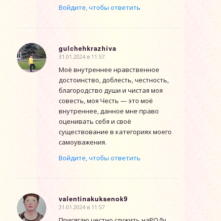
Войдите, чтобы ответить
gulchehkrazhiva
31.01.2024 в 11:57
говорит:
Моё внутреннее нравственное
достоинство, доблесть, честность,
благородство души и чистая моя
совесть, моя Честь — это моё
внутреннее, данное мне право
оценивать себя и своё
существование в категориях моего
самоуважения.
Войдите, чтобы ответить
valentinakuksenok9
31.01.2024 в 11:57
говорит:
Присягаю честно служить наРОДу