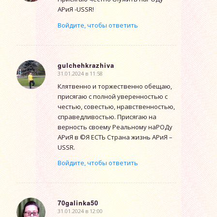
АРиЯ -USSR!
Войдите, чтобы ответить
gulchehkrazhiva
31.01.2024 в 11:58
говорит:
Клятвенно и торжественно обещаю,
присягаю с полной уверенностью с
честью, совестью, нравственностью,
справедливостью. Присягаю на
верность своему Реальному наРОДу
АРиЯ в ©Я ЕСТЬ Страна жизнь АРиЯ –
USSR.
Войдите, чтобы ответить
70galinka50
31.01.2024 в 12:00
говорит: