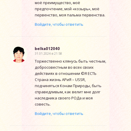
моё преимущество, моё
предпочтение, мой «козырь», моё
первенство, моя пальма первенства.
Войдите, чтобы ответить
belka012040
31.01.2024 в 21:58
говорит:
Торжественно клянусь быть честным,
добросовестным во всех своих
действиях в отношении ©Я ЕСТЬ
Страна жизнь АРиЯ – USSR,
подчиняться Конам Природы, быть
справедливым, как велит мне долг
наследника своего РОДа и моя
совесть.
Войдите, чтобы ответить