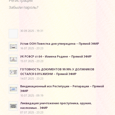
Регистрация
Забыли пароль?
30.09.2025 - 19:31
Устав ООН Повестка дня утверждена – Прямой ЭФИР
16.07.2025 - 23:23
УК РСФСР ст.64 – Измена Родине – Прямой ЭФИР
15.07.2025 - 23:23
ГОТОВНОСТЬ ДОКУМЕНТОВ 99.99℅ У ДОЛЖНИКОВ
ОСТАЛСЯ 0.01℅ЖИЗНИ – Прямой ЭФИР
14.07.2025 - 23:23
Виндикационный иск Реституции – Репарации – Прямой
ЭФИР
10.07.2025 - 09:19
Ликвидация уничтожение преступника, оружия,
насекомых… ЭФИР
07.07.2025 - 23:23