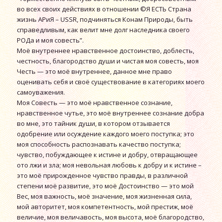
во всех своих действиях в отношении ©Я ЕСТЬ Страна
жизнь АРиЯ – USSR, подчиняться Конам Природы, быть
справедливым, как велит мне долг наследника своего
РОДа и моя совесть”.
Моё внутреннее нравственное достоинство, доблесть,
честность, благородство души и чистая моя совесть, моя
Честь — это моё внутреннее, данное мне право
оценивать себя и своё существование в категориях моего
самоуважения.
Моя Совесть — это моё нравственное сознание,
нравственное чутье, это моё внутреннее сознание добра
во мне, это тайник души, в котором отзывается
одобрение или осуждение каждого моего поступка; это
моя способность распознавать качество поступка;
чувство, побуждающее к истине и добру, отвращающее
ото лжи и зла; моя невольная любовь к добру и к истине –
это моё прирожденное чувство правды, в различной
степени моё развитие, это моё Достоинство — это мой
Вес, моя важность, моё значение, моя жизненная сила,
мой авторитет, моя компетентность, мой престиж, моё
величие, моя величавость, моя высота, моё благородство,