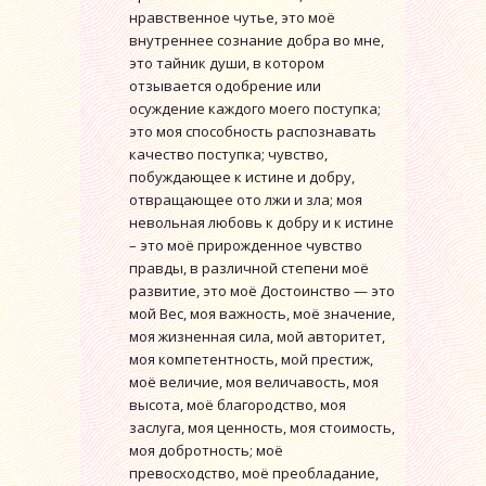
нравственное чутье, это моё
внутреннее сознание добра во мне,
это тайник души, в котором
отзывается одобрение или
осуждение каждого моего поступка;
это моя способность распознавать
качество поступка; чувство,
побуждающее к истине и добру,
отвращающее ото лжи и зла; моя
невольная любовь к добру и к истине
– это моё прирожденное чувство
правды, в различной степени моё
развитие, это моё Достоинство — это
мой Вес, моя важность, моё значение,
моя жизненная сила, мой авторитет,
моя компетентность, мой престиж,
моё величие, моя величавость, моя
высота, моё благородство, моя
заслуга, моя ценность, моя стоимость,
моя добротность; моё
превосходство, моё преобладание,