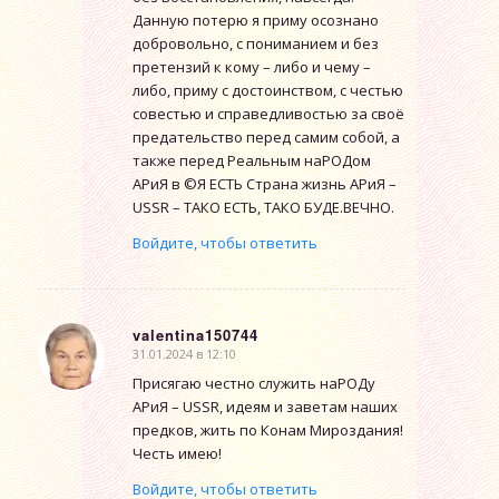
Данную потерю я приму осознано
добровольно, с пониманием и без
претензий к кому – либо и чему –
либо, приму с достоинством, с честью
совестью и справедливостью за своё
предательство перед самим собой, а
также перед Реальным наРОДом
АРиЯ в ©Я ЕСТЬ Страна жизнь АРиЯ –
USSR – ТАКО ЕСТЬ, ТАКО БУДЕ.ВЕЧНО.
Войдите, чтобы ответить
valentina150744
31.01.2024 в 12:10
говорит:
Присягаю честно служить наРОДу
АРиЯ – USSR, идеям и заветам наших
предков, жить по Конам Мироздания!
Честь имею!
Войдите, чтобы ответить