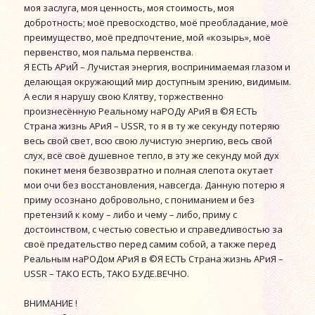
моя заслуга, моя ценность, моя стоимость, моя
добротность; моё превосходство, моё преобладание, моё
преимущество, моё предпочтение, мой «козырь», моё
первенство, моя пальма первенства.
Я ЕСТЬ АРиЙ – Лучистая энергия, воспринимаемая глазом и
делающая окружающий мир доступным зрению, видимым.
А если я нарушу свою Клятву, торжественно
произнесённую Реальному наРОДу АРиЯ в ©Я ЕСТЬ
Страна жизнь АРиЯ – USSR, то я в ту же секунду потеряю
весь свой свет, всю свою лучистую энергию, весь свой
слух, всё своё душевное тепло, в эту же секунду мой дух
покинет меня безвозвратно и полная слепота окутает
мои очи без восстановления, навсегда. Данную потерю я
приму осознано добровольно, с пониманием и без
претензий к кому – либо и чему – либо, приму с
достоинством, с честью совестью и справедливостью за
своё предательство перед самим собой, а также перед
Реальным наРОДом АРиЯ в ©Я ЕСТЬ Страна жизнь АРиЯ –
USSR – ТАКО ЕСТЬ, ТАКО БУДЕ.ВЕЧНО.
ВНИМАНИЕ !