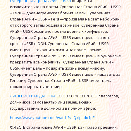
Суверенная Страна АРиЯ – USSR
опирается
исключительно на факты. Суверенная Страна АРиЯ – USSR
– Ге?я — древнегреческая богиня Земли. Суверенная
Страна АРиЯ – USSR – Ге?я —произвела на свет небо Уран,
от которого затем родила всё живое. Суверенная Страна
АРиЯ – USSR осознано против военных конфликтов.
Суверенная Страна АРиЯ – USSR имеет цель – занять
кресло USSR в ООН. Суверенная Страна АРиЯ – USSR
имеет цель – сохранить жизни на почве – земле.
Суверенная Страна АРиЯ – USSR имеет цель – в одночасье
прекратить все конфликты. Суверенная Страна АРиЯ –
USSR имеет цель – подарить жизнь всему живому.
Суверенная Страна АРиЯ – USSR имеет цель – наказать за
Геноцид. Суверенная Страна АРиЯ – USSR имеет цель –
гармонизировать весь мир.
ЛИШЕНИЕ ГРАЖДАНСТВА
СОЮЗ ССР/СССР/С.С.С.Р вассалов,
должников, самозанятых лиц замещающих
государственные должности в прямом эфире:
https://www.youtube.com/watch?v=QxIptIdo1pE
©Я ЕСТЬ Страна жизнь АРиЯ – USSR, как право преемник,