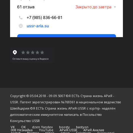
Copyright © 05.04.2018 - 09.09.5007 ©Я ЕСТЬ Страна жизнь АРиЯ -
USSR. Патент зарегистрирован №769361 в национальном ведомстве
Швейцарии ©Я ЕСТЬ Страна жизнь АРиЯ-USSR с юр/пр- наделён
дипломатическим иммунитетом
написать в Посольство
Консульство USSR
VK
OK
dzen Yandex
boosty
bastyon
008 Незнайка
YouTube
АРиЯ-USSR
АРиЯ Анклав
twitch
Blogger
tiktok
email
Telegram
livejournal