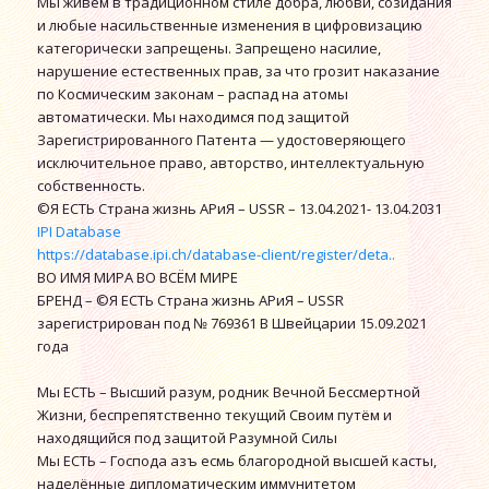
Мы живём в традиционном стиле добра, любви, созидания
и любые насильственные изменения в цифровизацию
категорически запрещены. Запрещено насилие,
нарушение естественных прав, за что грозит наказание
по Космическим законам – распад на атомы
автоматически. Мы находимся под защитой
Зарегистрированного Патента — удостоверяющего
исключительное право, авторство, интеллектуальную
собственность.
©Я ЕСТЬ Страна жизнь АРиЯ – USSR – 13.04.2021- 13.04.2031
IPI Database
https://database.ipi.ch/database-client/register/deta..
ВО ИМЯ МИРА ВО ВСЁМ МИРЕ
БРЕНД – ©Я ЕСТЬ Страна жизнь АРиЯ – USSR
зарегистрирован под № 769361 В Швейцарии 15.09.2021
года
Мы ЕСТЬ – Высший разум, родник Вечной Бессмертной
Жизни, беспрепятственно текущий Своим путём и
находящийся под защитой Разумной Силы
Мы ЕСТЬ – Господа азъ есмь благородной высшей касты,
наделённые дипломатическим иммунитетом