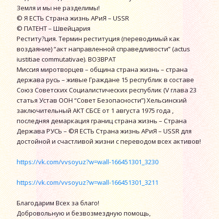
Земля и мы не разделимы!
© Я ЕСТЬ Страна жизнь АРиЯ – USSR
© ПАТЕНТ – Швейцария
Реститу?ция. Термин реституция (переводимый как
воздаяние) “акт направленной справедливости” (actus
iustitiae commutativae). ВОЗВРАТ
Миссия миротворцев – община страна жизнь – страна
держава русь – живые Граждане 15 республик в составе
Союз Советских Социалистических республик (V глава 23
статья Устав ООН “Совет Безопасности”) Хельсинский
заключительный АКТ СБСЕ от 1 августа 1975 года ,
последняя демаркация границ страна жизнь – Страна
Держава РУСЬ – ©Я ЕСТЬ Страна жизнь АРиЯ – USSR для
достойной и счастливой жизни с переводом всех активов!
https://vk.com/vvsoyuz?w=wall-166451301_3230
https://vk.com/vvsoyuz?w=wall-166451301_3211
Благодарим Всех за благо!
Добровольную и безвозмездную помощь,