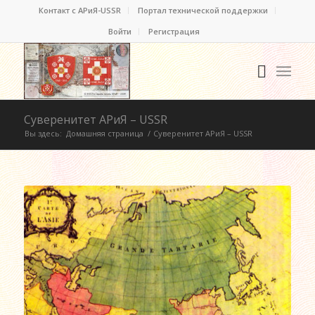
Контакт c АРиЯ-USSR
Портал технической поддержки
Войти
Регистрация
Суверенитет АРиЯ – USSR
Вы здесь:
Домашняя страница
/
Суверенитет АРиЯ – USSR