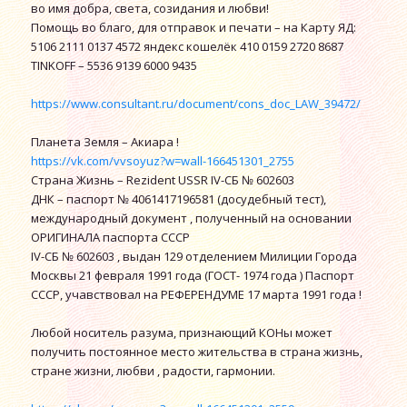
во имя добра, света, созидания и любви!
Помощь во благо, для отправок и печати – на Карту ЯД:
5106 2111 0137 4572 яндекс кошелёк 410 0159 2720 8687
TINKOFF – 5536 9139 6000 9435
https://www.consultant.ru/document/cons_doc_LAW_39472/
Планета Земля – Акиара !
https://vk.com/vvsoyuz?w=wall-166451301_2755
Страна Жизнь – Rezident USSR IV-СБ № 602603
ДНК – паспорт № 4061417196581 (досудебный тест),
международный документ , полученный на основании
ОРИГИНАЛА паспорта СССР
IV-СБ № 602603 , выдан 129 отделением Милиции Города
Москвы 21 февраля 1991 года (ГОСТ- 1974 года ) Паспорт
СССР, учавствовал на РЕФЕРЕНДУМЕ 17 марта 1991 года !
Любой носитель разума, признающий КОНы может
получить постоянное место жительства в страна жизнь,
стране жизни, любви , радости, гармонии.