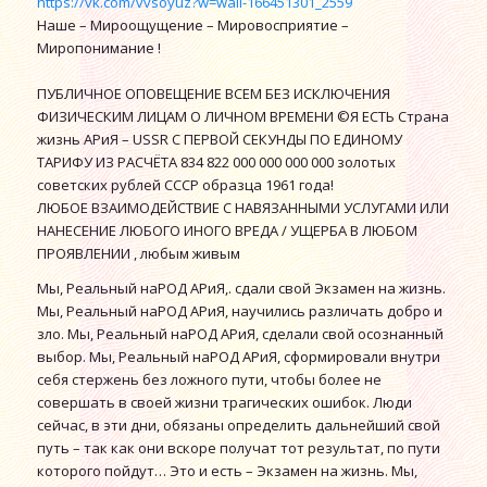
https://vk.com/vvsoyuz?w=wall-166451301_2559
Наше – Мироощущение – Мировосприятие –
Миропонимание !
ПУБЛИЧНОЕ ОПОВЕЩЕНИЕ ВСЕМ БЕЗ ИСКЛЮЧЕНИЯ
ФИЗИЧЕСКИМ ЛИЦАМ О ЛИЧНОМ ВРЕМЕНИ ©Я ЕСТЬ Страна
жизнь АРиЯ – USSR С ПЕРВОЙ СЕКУНДЫ ПО ЕДИНОМУ
ТАРИФУ ИЗ РАСЧЁТА 834 822 000 000 000 000 золотых
советских рублей СССР образца 1961 года!
ЛЮБОЕ ВЗАИМОДЕЙСТВИЕ С НАВЯЗАННЫМИ УСЛУГАМИ ИЛИ
НАНЕСЕНИЕ ЛЮБОГО ИНОГО ВРЕДА / УЩЕРБА В ЛЮБОМ
ПРОЯВЛЕНИИ , любым живым
Мы, Реальный наРОД АРиЯ,. сдали свой Экзамен на жизнь.
Мы, Реальный наРОД АРиЯ, научились различать добро и
зло. Мы, Реальный наРОД АРиЯ, сделали свой осознанный
выбор. Мы, Реальный наРОД АРиЯ, сформировали внутри
себя стержень без ложного пути, чтобы более не
совершать в своей жизни трагических ошибок. Люди
сейчас, в эти дни, обязаны определить дальнейший свой
путь – так как они вскоре получат тот результат, по пути
которого пойдут… Это и есть – Экзамен на жизнь. Мы,