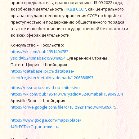
право продолжатель, право наследник с 15.09.2022 года,
возобновил деятельность
НКВД СССР
, как центрального
органа государственного управления СССР по борьбе с
преступностью и поддержанию общественного порядка,
а также и по обеспечению государственной безопасности
во всех сферах деятельности.
Консульство – Посольство:
https://vk.com/club195140478?
ysclid=l5240mabak159049854
Суверенной Страны
Патент Цюрих – Швейцария
https://database.ipi.ch/database-
client/register/detail/trademark/1206886893
https://ussr-aria.su/vid-na-zhitelstvo
https://vk.com/club195140478?ysclid=l5240mabak159049854
Apostille Берн – Швейцария
https://drive.google.com/file/d/1L_z9ZrlTmoDwMG0
9XIr5..
https://www.google.com/maps/place/
©Я+ЕСТЬ+Страна+жизн..