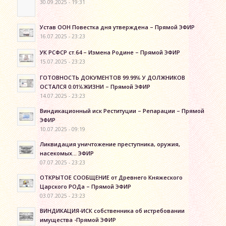
30.09.2025 - 19:31
Устав ООН Повестка дня утверждена – Прямой ЭФИР
16.07.2025 - 23:23
УК РСФСР ст.64 – Измена Родине – Прямой ЭФИР
15.07.2025 - 23:23
ГОТОВНОСТЬ ДОКУМЕНТОВ 99.99℅ У ДОЛЖНИКОВ
ОСТАЛСЯ 0.01℅ЖИЗНИ – Прямой ЭФИР
14.07.2025 - 23:23
Виндикационный иск Реституции – Репарации – Прямой
ЭФИР
10.07.2025 - 09:19
Ликвидация уничтожение преступника, оружия,
насекомых… ЭФИР
07.07.2025 - 23:23
ОТКРЫТОЕ СООБЩЕНИЕ от Древнего Княжеского
Царского РОДа – Прямой ЭФИР
03.07.2025 - 23:23
ВИНДИКАЦИЯ-ИСК собственника об истребовании
имущества -Прямой ЭФИР