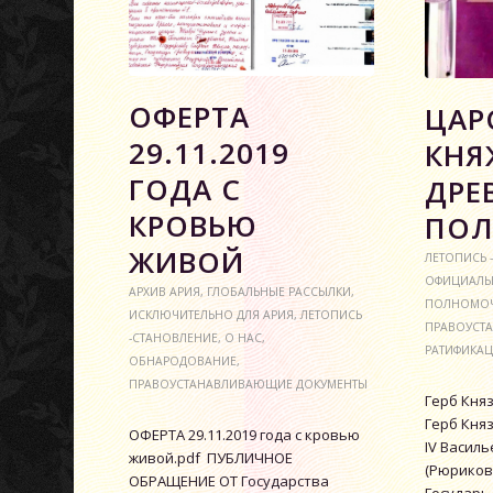
ОФЕРТА
ЦАР
29.11.2019
КНЯ
ГОДА С
ДРЕ
КРОВЬЮ
ПОЛ
ЖИВОЙ
ЛЕТОПИСЬ 
ОФИЦИАЛЬ
АРХИВ АРИЯ
,
ГЛОБАЛЬНЫЕ РАССЫЛКИ
,
ПОЛНОМО
ИСКЛЮЧИТЕЛЬНО ДЛЯ АРИЯ
,
ЛЕТОПИСЬ
ПРАВОУСТ
-СТАНОВЛЕНИЕ
,
О НАС
,
РАТИФИКА
ОБНАРОДОВАНИЕ
,
ПРАВОУСТАНАВЛИВАЮЩИЕ ДОКУМЕНТЫ
Герб Кня
Герб Кня
ОФЕРТА 29.11.2019 года с кровью
IV Васил
живой.pdf ПУБЛИЧНОЕ
(Рюриков
ОБРАЩЕНИЕ ОТ Государства