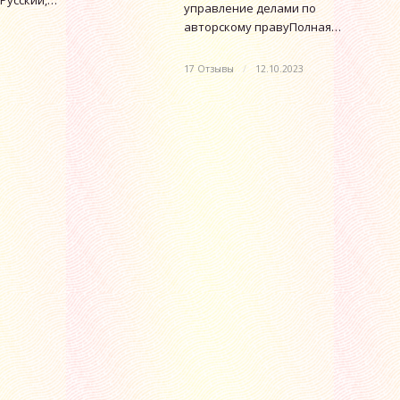
 Русский,…
управление делами по
авторскому правуПолная…
17 Отзывы
/
12.10.2023