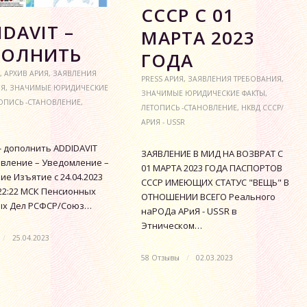
СССР С 01
DAVIT –
МАРТА 2023
ОЛНИТЬ
ГОДА
,
АРХИВ АРИЯ
,
ЗАЯВЛЕНИЯ
PRESS АРИЯ
,
ЗАЯВЛЕНИЯ ТРЕБОВАНИЯ
,
ИЯ
,
ЗНАЧИМЫЕ ЮРИДИЧЕСКИЕ
ЗНАЧИМЫЕ ЮРИДИЧЕСКИЕ ФАКТЫ
,
ОПИСЬ -СТАНОВЛЕНИЕ
,
ЛЕТОПИСЬ -СТАНОВЛЕНИЕ
,
НКВД СССР/
АРИЯ - USSR
 - дополнить ADDIDAVIT
ЗАЯВЛЕНИЕ В МИД НА ВОЗВРАТ С
вление – Уведомление –
01 МАРТА 2023 ГОДА ПАСПОРТОВ
е Изъятие с 24.04.2023
СССР ИМЕЮЩИХ СТАТУС "ВЕЩЬ" В
:22:22 МСК Пенсионных
ОТНОШЕНИИ ВСЕГО Реального
ых Дел РСФСР/Союз…
наРОДа АРиЯ - USSR в
Этническом…
/
25.04.2023
58 Отзывы
/
02.03.2023