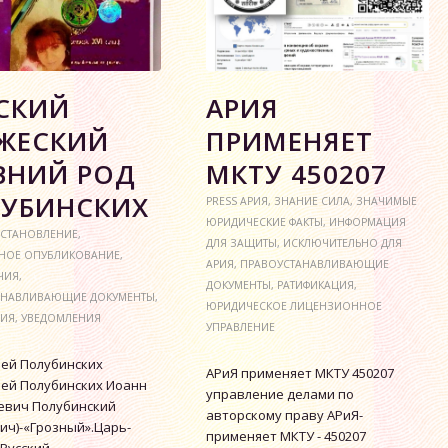
СКИЙ
АРИЯ
ЖЕСКИЙ
ПРИМЕНЯЕТ
ВНИЙ РОД
МКТУ 450207
УБИНСКИХ
PRESS АРИЯ
,
ЗНАНИЕ СИЛА
,
ЗНАЧИМЫЕ
ЮРИДИЧЕСКИЕ ФАКТЫ
,
ИНФОРМАЦИЯ
-СТАНОВЛЕНИЕ
,
ДЛЯ ЗАЩИТЫ
,
ИСКЛЮЧИТЕЛЬНО ДЛЯ
НОЕ ОПУБЛИКОВАНИЕ
,
АРИЯ
,
ПРАВОУСТАНАВЛИВАЮЩИЕ
ЧИЯ
,
ДОКУМЕНТЫ
,
РАТИФИКАЦИЯ
,
АНАВЛИВАЮЩИЕ ДОКУМЕНТЫ
,
ЮРИДИЧЕСКОЕ ЛИЦЕНЗИОННОЕ
ЦИЯ
,
УВЕДОМЛЕНИЯ
УПРАВЛЕНИЕ
зей Полубинских
АРиЯ применяет МКТУ 450207
зей Полубинских Иоанн
управление делами по
ьевич Полубинский
авторскому праву АРиЯ-
ич)-«Грозный».Царь-
применяет МКТУ - 450207