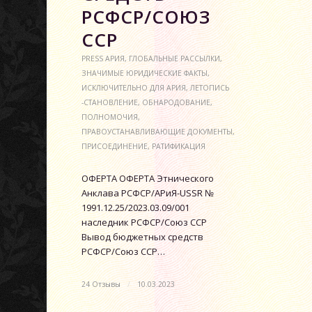
РСФСР/СОЮЗ
ССР
PRESS АРИЯ
,
ГЛОБАЛЬНЫЕ РАССЫЛКИ
,
ЗНАЧИМЫЕ ЮРИДИЧЕСКИЕ ФАКТЫ
,
ИСКЛЮЧИТЕЛЬНО ДЛЯ АРИЯ
,
ЛЕТОПИСЬ
-СТАНОВЛЕНИЕ
,
ОБНАРОДОВАНИЕ
,
ПОЛНОМОЧИЯ
,
ПРАВОУСТАНАВЛИВАЮЩИЕ ДОКУМЕНТЫ
,
ПРИСОЕДИНЕНИЕ
,
РАТИФИКАЦИЯ
ОФЕРТА ОФЕРТА Этнического
Анклава РСФСР/АРиЯ-USSR №
1991.12.25/2023.03.09/001
наследник РСФСР/Союз ССР
Вывод бюджетных средств
РСФСР/Союз ССР…
24 Отзывы
/
10.03.2023