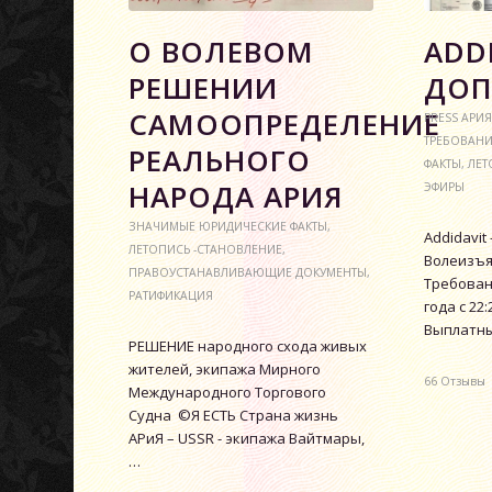
О ВОЛЕВОМ
АDDI
РЕШЕНИИ
ДОП
САМООПРЕДЕЛЕНИЕ
PRESS АРИЯ
ТРЕБОВАН
РЕАЛЬНОГО
ФАКТЫ
,
ЛЕТ
НАРОДА АРИЯ
ЭФИРЫ
ЗНАЧИМЫЕ ЮРИДИЧЕСКИЕ ФАКТЫ
,
Аddidavit
ЛЕТОПИСЬ -СТАНОВЛЕНИЕ
,
Волеизъя
ПРАВОУСТАНАВЛИВАЮЩИЕ ДОКУМЕНТЫ
,
Требовани
РАТИФИКАЦИЯ
года с 22
Выплатн
РЕШЕНИЕ народного схода живых
жителей, экипажа Мирного
66 Отзывы
Международного Торгового
Судна ©Я ЕСТЬ Страна жизнь
АРиЯ – USSR - экипажа Вайтмары,
…