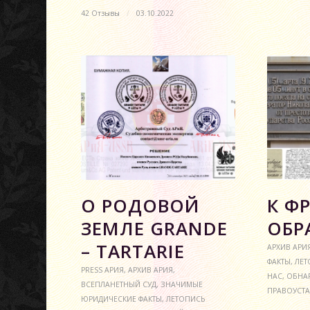
42 Отзывы
/
03.10.2022
О РОДОВОЙ
К Ф
ЗЕМЛЕ GRANDE
ОБР
– TARTARIE
АРХИВ АРИ
ФАКТЫ
,
ЛЕТ
PRESS АРИЯ
,
АРХИВ АРИЯ
,
НАС
,
ОБНА
ВСЕПЛАНЕТНЫЙ СУД
,
ЗНАЧИМЫЕ
ПРАВОУСТ
ЮРИДИЧЕСКИЕ ФАКТЫ
,
ЛЕТОПИСЬ