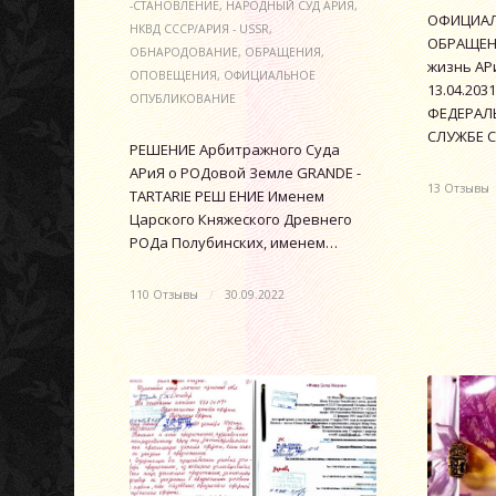
-СТАНОВЛЕНИЕ
,
НАРОДНЫЙ СУД АРИЯ
,
ОФИЦИАЛ
НКВД СССР/АРИЯ - USSR
,
ОБРАЩЕНИ
ОБНАРОДОВАНИЕ
,
ОБРАЩЕНИЯ
,
жизнь АРи
ОПОВЕЩЕНИЯ
,
ОФИЦИАЛЬНОЕ
13.04.2031
ОПУБЛИКОВАНИЕ
ФЕДЕРАЛ
СЛУЖБЕ С
РЕШЕНИЕ Арбитражного Суда
АРиЯ о РОДовой Земле GRANDE -
13 Отзывы
TARTARIE РЕШ ЕНИЕ Именем
Царского Княжеского Древнего
РОДа Полубинских, именем…
110 Отзывы
/
30.09.2022