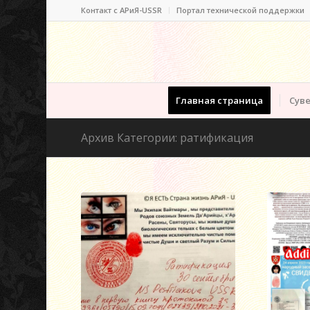
Контакт c АРиЯ-USSR
Портал технической поддержки
Главная страница
Суве
Архив Категории: ратификация