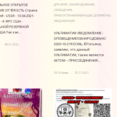
ЬНОЕ ОТКРЫТОЕ
ДЛЯ АРИЯ
,
ОБНАРОДОВАНИЕ
,
Е ОТ ©Я ЕСТЬ Страна
ОБРАЩЕНИЯ
,
Я - USSR - 13.04.2021-
ПРАВОУСТАНАВЛИВАЮЩИЕ ДОКУМЕНТЫ
,
 - К ФРС США -
УВЕДОМЛЕНИЯ
ЬНОЙ РЕЗЕРВНОЙ
ША.Так как…
УЛЬТИМАТУМ УВЕДОМЛЕНИЕ -
ОПОВЕЩЕНИЕ!ОБНАРОДОВАНО
2020-10-21Я ЕСМЬ, ©Татьяна,
/
08.01.2022
заявляю, что данный
УЛЬТИМАТУМ, также является
АКТОМ – ПРИСОЕДИНЕНИЯ…
36 Отзывы
/
25.11.2021