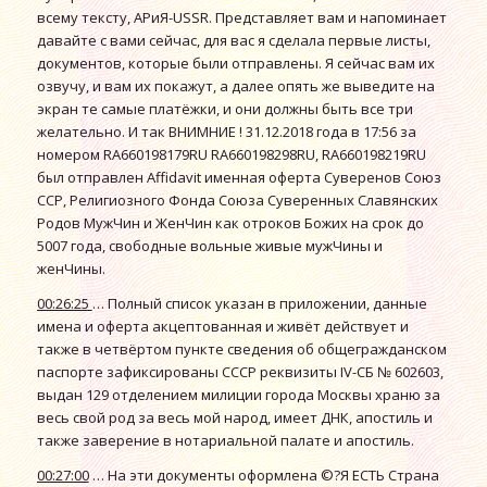
всему тексту, АРиЯ-USSR. Представляет вам и напоминает
давайте с вами сейчас, для вас я сделала первые листы,
документов, которые были отправлены. Я сейчас вам их
озвучу, и вам их покажут, а далее опять же выведите на
экран те самые платёжки, и они должны быть все три
желательно. И так ВНИМНИЕ ! 31.12.2018 года в 17:56 за
номером RА660198179RU RА660198298RU, RA660198219RU
был отправлен Affidavit именная оферта Cуверенов Cоюз
CCР, Религиозного Фонда Союза Суверенных Славянских
Родов МужЧин и ЖенЧин как отроков Божих на срок до
5007 года, свободные вольные живые мужЧины и
женЧины.
00:26:25
… Полный список указан в приложении, данные
имена и оферта акцептованная и живёт действует и
также в четвёртом пункте сведения об общегражданском
паспорте зафиксированы СССР реквизиты IV-СБ № 602603,
выдан 129 отделением милиции города Москвы храню за
весь свой род за весь мой народ, имеет ДНК, апостиль и
также заверение в нотариальной палате и апостиль.
00:27:00
… На эти документы оформлена ©?Я ЕСТЬ Страна