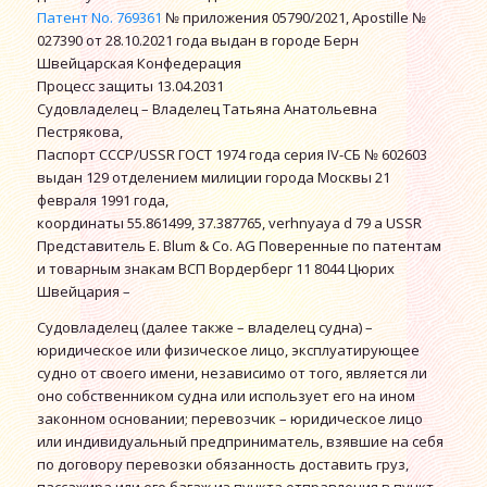
Патент No. 769361
№ приложения 05790/2021, Apostille №
027390 от 28.10.2021 года выдан в городе Берн
Швейцарская Конфедерация
Процесс защиты 13.04.2031
Судовладелец – Владелец Татьяна Анатольевна
Пестрякова,
Паспорт СССР/USSR ГОСТ 1974 года серия IV-СБ № 602603
выдан 129 отделением милиции города Москвы 21
февраля 1991 года,
координаты 55.861499, 37.387765, verhnyaya d 79 a USSR
Представитель E. Blum & Co. AG Поверенные по патентам
и товарным знакам ВСП Вордерберг 11 8044 Цюрих
Швейцария –
Судовладелец (далее также – владелец судна) –
юридическое или физическое лицо, эксплуатирующее
судно от своего имени, независимо от того, является ли
оно собственником судна или использует его на ином
законном основании; перевозчик – юридическое лицо
или индивидуальный предприниматель, взявшие на себя
по договору перевозки обязанность доставить груз,
пассажира или его багаж из пункта отправления в пункт