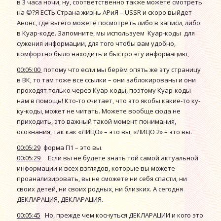
в 3 часа ночи, ну, соответственно также можете смотреть
на ©?Я ЕСТЬ Страна жизнь АРиЯ – USSR и скоро выйдет
Анонс, где вы его можете посмотреть либо в записи, либо
в Куар-коде. Запомните, мы используем Куар-коды для
сужения информации, для того чтобы вам удобно,
комфортно было находить и быстро эту информацию,
00:05:00
потому что если мы берём опять же эту страницу
в ВК, то там тоже все ссылки – они заблокированы и они
проходят только через Куар-коды, поэтому Куар-коды
нам в помощь! Кто-то считает, что это якобы какие-то ку-
ку-коды, может не читать. Можете вообще сюда не
приходить, это важный такой момент понимания,
осознания, так как «ЛИЦО» – это вы, «ЛИЦО 2» – это вы.
00:05:29
форма П1 – это вы.
00:05:29
Если вы не будете знать той самой актуальной
информации и всех взглядов, которые вы можете
проанализировать, вы не сможете ни себя спасти, ни
своих детей, ни своих родных, ни близких. А сегодня
ДЕКЛАРАЦИЯ, ДЕКЛАРАЦИЯ.
00:05:45
Но, прежде чем коснуться ДЕКЛАРАЦИИ и кого это