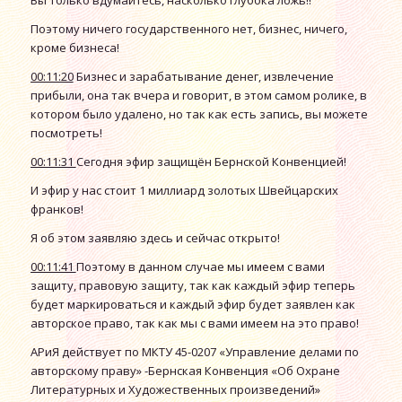
Поэтому ничего государственного нет, бизнес, ничего,
кроме бизнеса!
00:11:20
Бизнес и зарабатывание денег, извлечение
прибыли, она так вчера и говорит, в этом самом ролике, в
котором было удалено, но так как есть запись, вы можете
посмотреть!
00:11:31
Сегодня эфир защищён Бернской Конвенцией!
И эфир у нас стоит 1 миллиард золотых Швейцарских
франков!
Я об этом заявляю здесь и сейчас открыто!
00:11:41
Поэтому в данном случае мы имеем с вами
защиту, правовую защиту, так как каждый эфир теперь
будет маркироваться и каждый эфир будет заявлен как
авторское право, так как мы с вами имеем на это право!
АРиЯ действует по МКТУ 45-0207 «Управление делами по
авторскому праву» -Бернская Конвенция «Об Охране
Литературных и Художественных произведений»