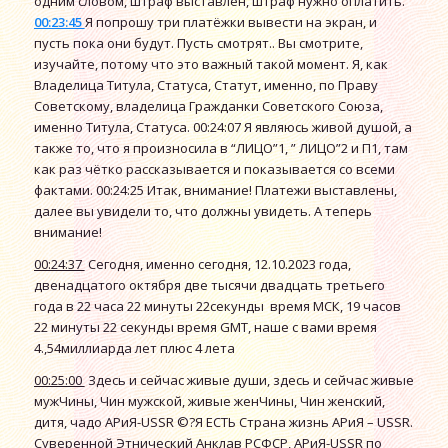
одним словом, штраф выставлен, штраф нужно оплатить.
00:23:45
Я попрошу три платёжки вывести на экран, и
пусть пока они будут. Пусть смотрят.. Вы смотрите,
изучайте, потому что это важный такой момент. Я, как
Владелица Титула, Статуса, Статут, именно, по Праву
Советскому, владелица Гражданки Советского Союза,
именно Титула, Статуса. 00:24:07 Я являюсь живой душой, а
также то, что я произносила в “ЛИЦО”1, ” ЛИЦО”2 и П1, там
как раз чётко рассказывается и показывается со всеми
фактами. 00:24:25 Итак, внимание! Платежи выставлены,
далее вы увидели то, что должны увидеть. А теперь
внимание!
00:24:37
Сегодня, именно сегодня, 12.10.2023 года,
двенадцатого октября две тысячи двадцать третьего
года в 22 часа 22 минуты 22секунды время МСК, 19 часов
22 минуты 22 секунды время GMT, наше с вами время
4.,54миллиарда лет плюс 4 лета
00:25:00
Здесь и сейчас живые души, здесь и сейчас живые
мужЧины, Чин мужской, живые женЧины, Чин женский,
дитя, чадо АРиЯ-USSR ©?Я ЕСТЬ Страна жизнь АРиЯ – USSR.
Суверенной Этнический Анклав РСФСР, АРиЯ-USSR по