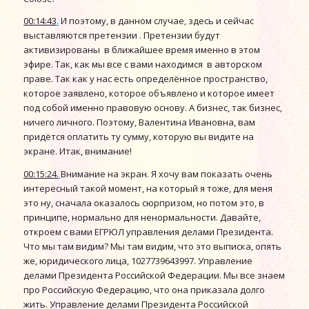
00:14:43
.
И поэтому, в данном случае, здесь и сейчас
выставляются претензии . Претензии будут
активизированы в ближайшее время именно в этом
эфире. Так, как мы все с вами находимся в авторском
праве. Так как у нас есть определённое пространство,
которое заявлено, которое объявлено и которое имеет
под собой именно правовую основу. А бизнес, так бизнес,
ничего личного. Поэтому, Валентина Ивановна, вам
придётся оплатить ту сумму, которую вы видите на
экране. Итак, внимание!
00:15:24.
Внимание на экран. Я хочу вам показать очень
интересный такой момент, на который я тоже, для меня
это ну, сначала оказалось сюрпризом, но потом это, в
принципе, нормально для ненормальности. Давайте,
откроем с вами ЕГРЮЛ управления делами Президента.
Что мы там видим? Мы там видим, что это выписка, опять
же, юридического лица, 1027739643997. Управление
делами Президента Российской Федерации. Мы все знаем
про Российскую Федерацию, что она приказала долго
жить. Управление делами Президента Российской