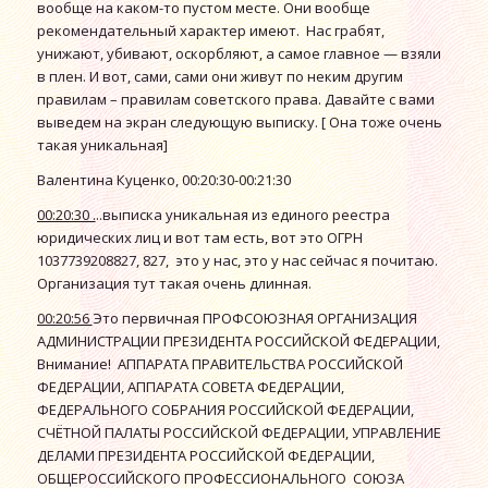
вообще на каком-то пустом месте. Они вообще
рекомендательный характер имеют. Нас грабят,
унижают, убивают, оскорбляют, а самое главное — взяли
в плен. И вот, сами, сами они живут по неким другим
правилам – правилам советского права. Давайте с вами
выведем на экран следующую выписку. [ Она тоже очень
такая уникальная]
Валентина Куценко, 00:20:30-00:21:30
00:20:30 .
..выписка уникальная из единого реестра
юридических лиц и вот там есть, вот это ОГРН
1037739208827, 827, это у нас, это у нас сейчас я почитаю.
Организация тут такая очень длинная.
00:20:56
Это первичная ПРОФСОЮЗНАЯ ОРГАНИЗАЦИЯ
АДМИНИСТРАЦИИ ПРЕЗИДЕНТА РОССИЙСКОЙ ФЕДЕРАЦИИ,
Внимание! АППАРАТА ПРАВИТЕЛЬСТВА РОССИЙСКОЙ
ФЕДЕРАЦИИ, АППАРАТА СОВЕТА ФЕДЕРАЦИИ,
ФЕДЕРАЛЬНОГО СОБРАНИЯ РОССИЙСКОЙ ФЕДЕРАЦИИ,
СЧЁТНОЙ ПАЛАТЫ РОССИЙСКОЙ ФЕДЕРАЦИИ, УПРАВЛЕНИЕ
ДЕЛАМИ ПРЕЗИДЕНТА РОССИЙСКОЙ ФЕДЕРАЦИИ,
ОБЩЕРОССИЙСКОГО ПРОФЕССИОНАЛЬНОГО СОЮЗА