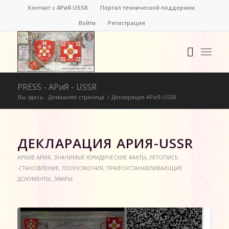
Контакт c АРиЯ-USSR
Портал технической поддержки
Войти
Регистрация
PRESS - АРиЯ - USSR
Вы здесь:
Домашняя страница
/
Декларация АРиЯ-USSR
ДЕКЛАРАЦИЯ АРИЯ-USSR
АРХИВ АРИЯ
,
ЗНАЧИМЫЕ ЮРИДИЧЕСКИЕ ФАКТЫ
,
ЛЕТОПИСЬ
-СТАНОВЛЕНИЕ
,
ПОЛНОМОЧИЯ
,
ПРАВОУСТАНАВЛИВАЮЩИЕ
ДОКУМЕНТЫ
,
ЭФИРЫ