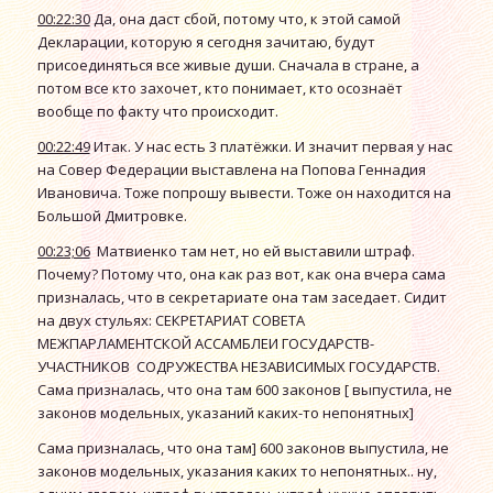
00:22:30
Да, она даст сбой, потому что, к этой самой
Декларации, которую я сегодня зачитаю, будут
присоединяться все живые души. Сначала в стране, а
потом все кто захочет, кто понимает, кто осознаёт
вообще по факту что происходит.
00:22:49
Итак. У нас есть 3 платёжки. И значит первая у нас
на Совер Федерации выставлена на Попова Геннадия
Ивановича. Тоже попрошу вывести. Тоже он находится на
Большой Дмитровке.
00:23;06
Матвиенко там нет, но ей выставили штраф.
Почему? Потому что, она как раз вот, как она вчера сама
призналась, что в секретариате она там заседает. Сидит
на двух стульях: СЕКРЕТАРИАТ СОВЕТА
МЕЖПАРЛАМЕНТСКОЙ АССАМБЛЕИ ГОСУДАРСТВ-
УЧАСТНИКОВ СОДРУЖЕСТВА НЕЗАВИСИМЫХ ГОСУДАРСТВ.
Сама призналась, что она там 600 законов [ выпустила, не
законов модельных, указаний каких-то непонятных]
Сама призналась, что она там] 600 законов выпустила, не
законов модельных, указания каких то непонятных.. ну,