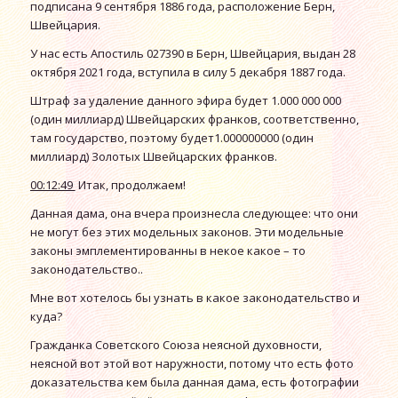
подписана 9 сентября 1886 года, расположение Берн,
Швейцария.
У нас есть Апостиль 027390 в Берн, Швейцария, выдан 28
октября 2021 года, вступила в силу 5 декабря 1887 года.
Штраф за удаление данного эфира будет 1.000 000 000
(один миллиард) Швейцарских франков, соответственно,
там государство, поэтому будет1.000000000 (один
миллиард) Золотых Швейцарских франков.
00:12:49
Итак, продолжаем!
Данная дама, она вчера произнесла следующее: что они
не могут без этих модельных законов. Эти модельные
законы эмплементированны в некое какое – то
законодательство..
Мне вот хотелось бы узнать в какое законодательство и
куда?
Гражданка Советского Союза неясной духовности,
неясной вот этой вот наружности, потому что есть фото
доказательства кем была данная дама, есть фотографии