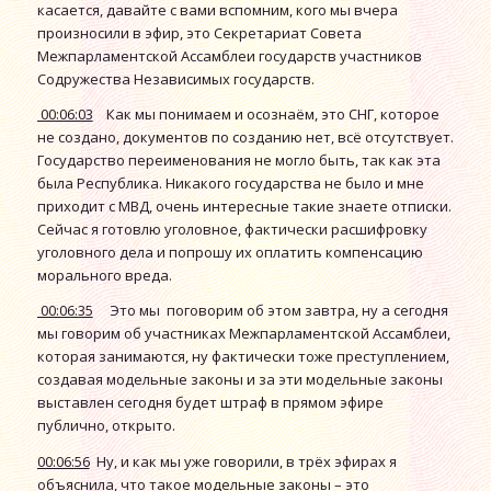
касается, давайте с вами вспомним, кого мы вчера
произносили в эфир, это Секретариат Совета
Межпарламентской Ассамблеи государств участников
Содружества Независимых государств.
00:06:03
Как мы понимаем и осознаём, это СНГ, которое
не создано, документов по созданию нет, всё отсутствует.
Государство переименования не могло быть, так как эта
была Республика. Никакого государства не было и мне
приходит с МВД, очень интересные такие знаете отписки.
Сейчас я готовлю уголовное, фактически расшифровку
уголовного дела и попрошу их оплатить компенсацию
морального вреда.
00:06:35
Это мы поговорим об этом завтра, ну а сегодня
мы говорим об участниках Межпарламентской Ассамблеи,
которая занимаются, ну фактически тоже преступлением,
создавая модельные законы и за эти модельные законы
выставлен сегодня будет штраф в прямом эфире
публично, открыто.
00:06:56
Ну, и как мы уже говорили, в трёх эфирах я
объяснила, что такое модельные законы – это