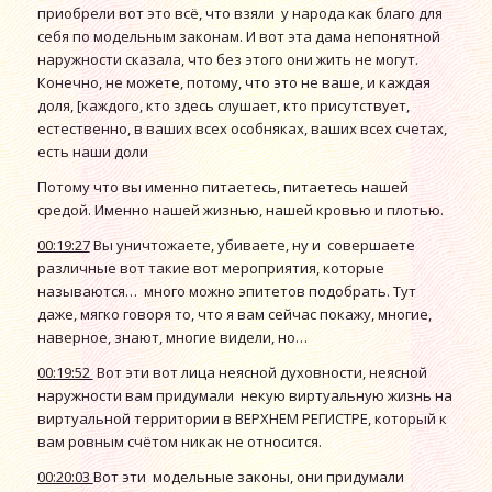
приобрели вот это всё, что взяли у народа как благо для
себя по модельным законам. И вот эта дама непонятной
наружности сказала, что без этого они жить не могут.
Конечно, не можете, потому, что это не ваше, и каждая
доля, [каждого, кто здесь слушает, кто присутствует,
естественно, в ваших всех особняках, ваших всех счетах,
есть наши доли
Потому что вы именно питаетесь, питаетесь нашей
средой. Именно нашей жизнью, нашей кровью и плотью.
00:19:27
Вы уничтожаете, убиваете, ну и совершаете
различные вот такие вот мероприятия, которые
называются… много можно эпитетов подобрать. Тут
даже, мягко говоря то, что я вам сейчас покажу, многие,
наверное, знают, многие видели, но…
00:19:52
Вот эти вот лица неясной духовности, неясной
наружности вам придумали некую виртуальную жизнь на
виртуальной территории в ВЕРХНЕМ РЕГИСТРЕ, который к
вам ровным счётом никак не относится.
00:20:03
Вот эти модельные законы, они придумали