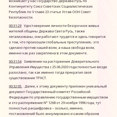
возникает у нас Государство Держава Русь по
Континуитету Союз Советских Социалистических
Республик по V главе 23 статье Устав ООН Совет
Безопасности.
00:31:29
Удостоверение личности безсрочное живых
жителей общины Держава Света Русь, также
легализованы, они работают-трудятся и здесь говорится
о том, что произошли глобальные преступления,- это
сделано против нашей воли, а наша свобода воли,
именно как раз закреплена в этом документе.
00:31:54
Заявление на расторжение Доверительного
Управления Имущества с 25.06.2020 года полностью везде
разослано, так как именно тогда прекратил своё
существование ТРАСТ.
00:32:05.
. Далее, к этому документу приложен уникальный
документ Государственный комитет Российской
Федерации по управлению государственным имуществом
и это распоряжение N° 1268 от 29 ноября 1996 года, тут
полностью расшифровка – сколько, именно,
постановлений было аннулировано и каким образом