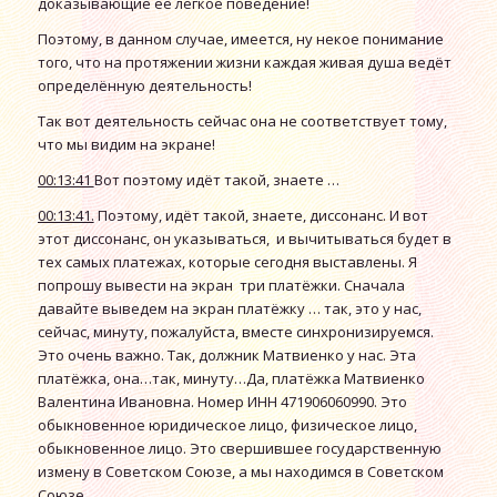
доказывающие её лёгкое поведение!
Поэтому, в данном случае, имеется, ну некое понимание
того, что на протяжении жизни каждая живая душа ведёт
определённую деятельность!
Так вот деятельность сейчас она не соответствует тому,
что мы видим на экране!
00:13:41
Вот поэтому идёт такой, знаете …
00:13:41.
Поэтому, идёт такой, знаете, диссонанс. И вот
этот диссонанс, он указываться, и вычитываться будет в
тех самых платежах, которые сегодня выставлены. Я
попрошу вывести на экран три платёжки. Сначала
давайте выведем на экран платёжку … так, это у нас,
сейчас, минуту, пожалуйста, вместе синхронизируемся.
Это очень важно. Так, должник Матвиенко у нас. Эта
платёжка, она…так, минуту…Да, платёжка Матвиенко
Валентина Ивановна. Номер ИНН 471906060990. Это
обыкновенное юридическое лицо, физическое лицо,
обыкновенное лицо. Это свершившее государственную
измену в Советском Союзе, а мы находимся в Советском
Союзе.