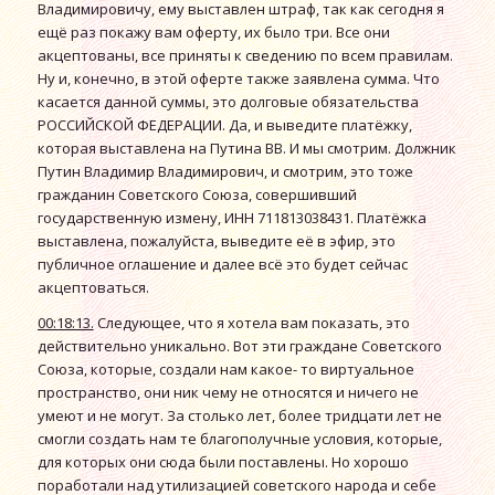
Владимировичу, ему выставлен штраф, так как сегодня я
ещё раз покажу вам оферту, их было три. Все они
акцептованы, все приняты к сведению по всем правилам.
Ну и, конечно, в этой оферте также заявлена сумма. Что
касается данной суммы, это долговые обязательства
РОССИЙСКОЙ ФЕДЕРАЦИИ. Да, и выведите платёжку,
которая выставлена на Путина ВВ. И мы смотрим. Должник
Путин Владимир Владимирович, и смотрим, это тоже
гражданин Советского Союза, совершивший
государственную измену, ИНН 711813038431. Платёжка
выставлена, пожалуйста, выведите её в эфир, это
публичное оглашение и далее всё это будет сейчас
акцептоваться.
00:18:13.
Следующее, что я хотела вам показать, это
действительно уникально. Вот эти граждане Советского
Союза, которые, создали нам какое- то виртуальное
пространство, они ник чему не относятся и ничего не
умеют и не могут. За столько лет, более тридцати лет не
смогли создать нам те благополучные условия, которые,
для которых они сюда были поставлены. Но хорошо
поработали над утилизацией советского народа и себе