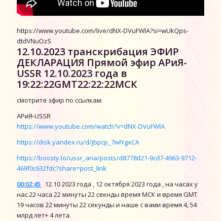
https://www.youtube.com/live/dNX-DVuFWlA?si=wUkQps-
dtdVNuOzS
12.10.2023 транскрибация ЭФИР
ДЕКЛАРАЦИЯ Прямой эфир АРиЯ-
USSR 12.10.2023 года в
19:22:22GMT22:22:22МСК
смотрите эфир по ссылкам:
АРиЯ-USSR
https://www.youtube.com/watch?v=dNX-DVuFWlA
https://disk.yandex.ru/d/jbpcp_7wIYgxCA
https://boosty.to/ussr_aria/posts/d8778d21-9cd7-4963-9712-
469f0c632fdc?share=post_link
00:02:45
12.10 2023 года , 12 октября 2023 года , на часах у
нас 22 часа 22 минуты 22 секнды время МСК и время GMT
19 часов 22 минуты 22 секунды и наше с вами время 4, 54
млрд лет+ 4 лета.