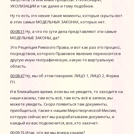
УКОЛИЗАЦИИ и так далее и тому подобное.
Ну то есть это некие такие моменты, которые скрыты вот
в этих самых МОДЕЛЬНЫХ ЗАКОНАХ, которых нет.
00:08:31
Ну, а что по сути дела представляют эти самые
МОДЕЛЬНЫЕ ЗАКОНЫ, да?
Это Рецепция Римского Права, и вот как раз это процесс,
посредством, которого Правовое явление переносится в
другую иную географическую, какую-то виртуальную
область.
00:08:47
Ну, мы об этом говорили: ЛИЦО 1, ЛИЦО 2, Форма
П1.
И в ближайшее время, если вы не увидите, то заходите на
наши каналы, там есть всё, там есть всё в записи, вы
можете увидеть. Скоро появиться там документы,
приобщиться, также к нашим Миротворческой Миссии,
которую сейчас вот мы разрабатываем документы, и
каждый из вас подключится, все, кто захочет.
00:09:15
Итак, что же мы вчера узнали?