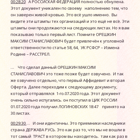
00:28:20
А РОССЙСКАЯ ФЕДЕРАЦИЯ полностью обнулена.
Этот документ уникален по своему наполнению тем, что
он заверен живой кровью. Это всё ушло именно. Вы
видите эти штампы тех организаций и это ещё не всё. Эти
штампы они продолжаются на следующих листах. Но я вам
показываю только первый лист. Помните ОРЕШКИН
МАКСИМ СТАНИСЛАВОВИЧ будет привлечён к уголовной
ответственности по статье 58, 64, УК РСФСР – Измена
Родине – РАССТРЕЛ.
… Что сделал данный ОРЕШКИН МАКСИМ
СТАНИСЛАВОВИЧ это тоже позже будет озвучено. И так
же озвучено отдельно, что первый Аффидевит и вторая
Оферта. Далее переходим к следующему документу,
который отправлялся 1-го.07.2020 года. Этот документ
очень сильно испугались. он поступил в ЦИК РОССИИ
01.07.2020 года получил ЛОГИНОВСКИХ 18:47 принято на
30 листах.
00:29:30
… И они идентичны. Это приемники наследники
страна ДЕРЖАВА РУСЬ. Это как раз то, что мы не вошли в
тот самый ТРАСТ в котором вы находитесь. там как раз в