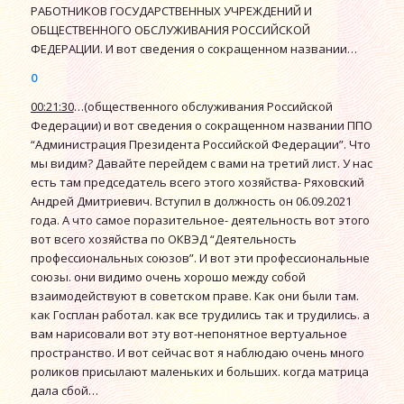
РАБОТНИКОВ ГОСУДАРСТВЕННЫХ УЧРЕЖДЕНИЙ И
ОБЩЕСТВЕННОГО ОБСЛУЖИВАНИЯ РОССИЙСКОЙ
ФЕДЕРАЦИИ. И вот сведения о сокращенном названии…
0
00:21:30
…(общественного обслуживания Российской
Федерации) и вот сведения о сокращенном названии ППО
“Администрация Президента Российской Федерации”. Что
мы видим? Давайте перейдем с вами на третий лист. У нас
есть там председатель всего этого хозяйства- Ряховский
Андрей Дмитриевич. Вступил в должность он 06.09.2021
года. А что самое поразительное- деятельность вот этого
вот всего хозяйства по ОКВЭД “Деятельность
профессиональных союзов”. И вот эти профессиональные
союзы. они видимо очень хорошо между собой
взаимодействуют в советском праве. Как они были там.
как Госплан работал. как все трудились так и трудились. а
вам нарисовали вот эту вот-непонятное вертуальное
пространство. И вот сейчас вот я наблюдаю очень много
роликов присылают маленьких и больших. когда матрица
дала сбой…