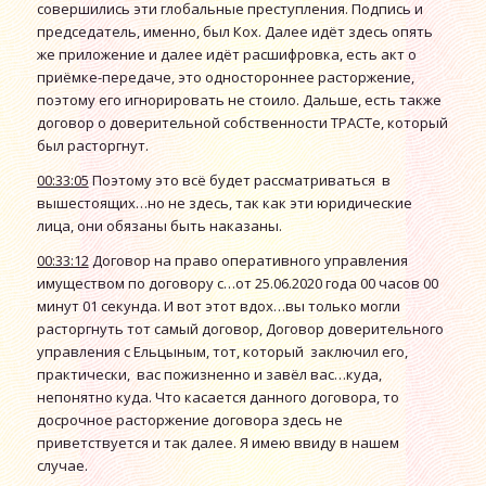
совершились эти глобальные преступления. Подпись и
председатель, именно, был Кох. Далее идёт здесь опять
же приложение и далее идёт расшифровка, есть акт о
приёмке-передаче, это одностороннее расторжение,
поэтому его игнорировать не стоило. Дальше, есть также
договор о доверительной собственности ТРАСТе, который
был расторгнут.
00:33:05
Поэтому это всё будет рассматриваться в
вышестоящих…но не здесь, так как эти юридические
лица, они обязаны быть наказаны.
00:33:12
Договор на право оперативного управления
имуществом по договору с…от 25.06.2020 года 00 часов 00
минут 01 секунда. И вот этот вдох…вы только могли
расторгнуть тот самый договор, Договор доверительного
управления с Ельцыным, тот, который заключил его,
практически, вас пожизненно и завёл вас…куда,
непонятно куда. Что касается данного договора, то
досрочное расторжение договора здесь не
приветствуется и так далее. Я имею ввиду в нашем
случае.