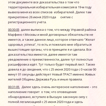
этом документе все доказательства о том что
территориальная избирательная комиссия в 19-м году
вывела меня из всех списков избирателей. Далее там
прикреплено 26 июня 2020 года снятие с
регистрационного учёта.
00:30:05
далее выписка о том, что между Управой района
Марфино г.Москвы и мной договорных обязательств не
имеется, а также данное лицо, которое отвечало “Желат
здоровья, успеха”, то есть и пожелало мне обратиться
вышестоящие органы, что в принципе я и сделала. Все
доказательства имеются, далее имеется там
уведомление о преемственности, далее тут полностью
расшифровка идёт. Тут только будет первый лист. Также
довела я до сведения, что с 25 июня 2020 года с 0 часов 00
минут 01 секунды действует Новый ТРАСТ именно Живых
жителей Общины Держава Русь и иные правила.
00:31:05
Далее здесь очень интересное наполнение – это
наполнение говорит о том, что оповещение
обнародовано, вступило в Высшую законную силу с
полной легализацией с 25 июня 2020 года и здесь