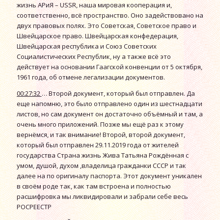
жизнь АРиЯ – USSR, наша мировая кооперация и,
соответственно, всё пространство. Оно задействовано на
двух правовых полях. Это Советская, Советское право и
Швейцарское право. Швейцарская конфедерация,
Швейцарская республика и Союз Советских
Социалистических Республик, ну а также всё это
действует на основании Гаагской конвенции от 5 октября,
1961 года, об отмене легализации документов.
00:27:32
… Второй документ, который был отправлен. Да
еще напомню, это было отправлено один из шестнадцати
листов, но сам документ он достаточно объёмный и там, а
очень много приложений. Позже мы ещё раз к этому
вернёмся, и так внимание! Второй, второй документ,
который был отправлен 29.11.2019 года от жителей
государства Страна жизнь Жива Татьяна Рождённая с
умом, душой, духом ,владелица гражданки СССР и так
далее на по оригиналу паспорта. Этот документ уникален
в своём роде так, как там встроена и полностью
расшифровка мы ликвидировали и забрали себе весь
РОСРЕЕСТР