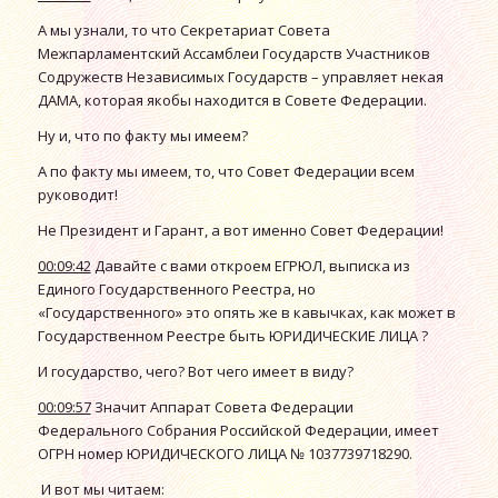
А мы узнали, то что Секретариат Совета
Межпарламентский Ассамблеи Государств Участников
Содружеств Независимых Государств – управляет некая
ДАМА, которая якобы находится в Совете Федерации.
Ну и, что по факту мы имеем?
А по факту мы имеем, то, что Совет Федерации всем
руководит!
Не Президент и Гарант, а вот именно Совет Федерации!
00:09:42
Давайте с вами откроем ЕГРЮЛ, выписка из
Единого Государственного Реестра, но
«Государственного» это опять же в кавычках, как может в
Государственном Реестре быть ЮРИДИЧЕСКИЕ ЛИЦА ?
И государство, чего? Вот чего имеет в виду?
00:09:57
Значит Аппарат Совета Федерации
Федерального Собрания Российской Федерации, имеет
ОГРН номер ЮРИДИЧЕСКОГО ЛИЦА № 1037739718290.
И вот мы читаем: