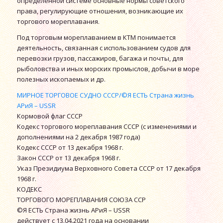
определенной системе основные нормы советского
права, регулирующие отношения, возникающие их
торгового мореплавания.
Под торговым мореплаванием в КТМ понимается
деятельность, связанная с использованием судов для
перевозки грузов, пассажиров, багажа и почты, для
рыболовства и иных морских промыслов, добычи в море
полезных ископаемых и др.
МИРНОЕ ТОРГОВОЕ СУДНО СССР/©Я ЕСТЬ Страна жизнь
АРиЯ – USSR
Кормовой флаг СССР
Кодекс торгового мореплавания СССР (с изменениями и
дополнениями на 2 декабря 1987 года)
Кодекс СССР от 13 декабря 1968 г.
Закон СССР от 13 декабря 1968 г.
Указ Президиума Верховного Совета СССР от 17 декабря
1968 г.
КОДЕКС
ТОРГОВОГО МОРЕПЛАВАНИЯ СОЮЗА ССР
©Я ЕСТЬ Страна жизнь АРиЯ – USSR
действует с 13.04.2021 года на основании