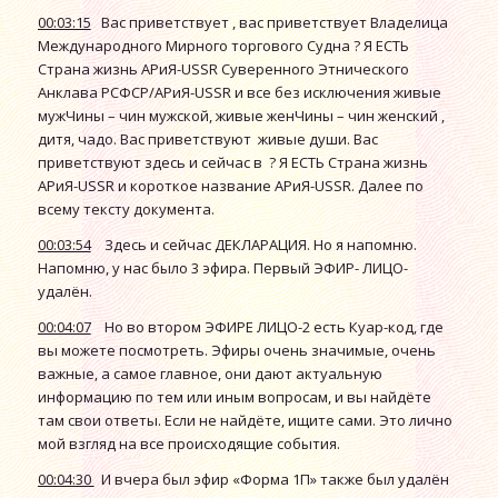
00:03:15
Вас приветствует , вас приветствует Владелица
Международного Мирного торгового Судна ? Я ЕСТЬ
Страна жизнь АРиЯ-USSR Суверенного Этнического
Анклава РСФСР/АРиЯ-USSR и все без исключения живые
мужЧины – чин мужской, живые женЧины – чин женский ,
дитя, чадо. Вас приветствуют живые души. Вас
приветствуют здесь и сейчас в ? Я ЕСТЬ Страна жизнь
АРиЯ-USSR и короткое название АРиЯ-USSR. Далее по
всему тексту документа.
00:03:54
Здесь и сейчас ДЕКЛАРАЦИЯ. Но я напомню.
Напомню, у нас было 3 эфира. Первый ЭФИР- ЛИЦО-
удалён.
00:04:07
Но во втором ЭФИРЕ ЛИЦО-2 есть Куар-код, где
вы можете посмотреть. Эфиры очень значимые, очень
важные, а самое главное, они дают актуальную
информацию по тем или иным вопросам, и вы найдёте
там свои ответы. Если не найдёте, ищите сами. Это лично
мой взгляд на все происходящие события.
00:04:30
И вчера был эфир «Форма 1П» также был удалён