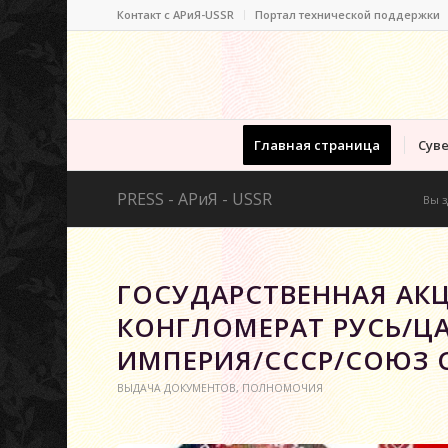
Контакт c АРиЯ-USSR
Портал технической поддержки
Главная страница
Суве
PRESS - АРиЯ - USSR
Вы з
ГОСУДАРСТВЕННАЯ АК
КОНГЛОМЕРАТ РУСЬ/Ц
ИМПЕРИЯ/СССР/СОЮЗ СС
ВЫДАЧА ДОКУМЕНТОВ
,
ПОЛНОМОЧИЯ