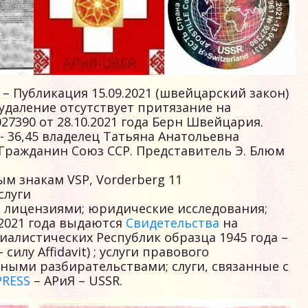
– Публикация 15.09.2021 (швейцарский закон)
 удаление отсутствует притязание на
027390 от 28.10.2021 года Берн Швейцария.
 36,45 владелец Татьяна Анатольевна
 Гражданин Союз ССР. Представитель Э. Блюм
м знакам VSP, Vorderberg 11
слуги
 лицензиями; юридические исследования;
.2021 года выдаются
Свидетельства
на
алистических Республик образца 1945 года –
илу Affidavit) ; услуги правового
ебными разбирательствами; слуги, связанные с
PRESS
– АРиЯ – USSR.