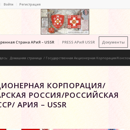
Войти
Регистрация
ренная Страна АРиЯ – USSR
PRESS АРиЯ USSR
Документы
десь:
Домашняя страница
/
Государственная Акционерная Корпорация/Конглом
ЦИОНЕРНАЯ КОРПОРАЦИЯ/
АРСКАЯ РОССИЯ/РОССИЙСКАЯ
Р/ АРИЯ – USSR