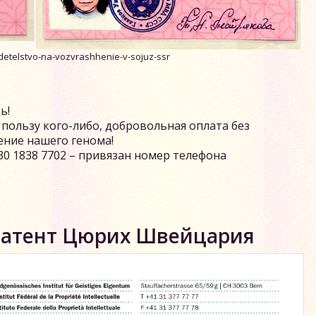
idetelstvo-na-vozvrashhenie-v-sojuz-ssr
ь!
пользу кого-либо, добровольная оплата без
ение нашего генома!
530 1838 7702 – привязан номер телефона
патент Цюрих Швейцария