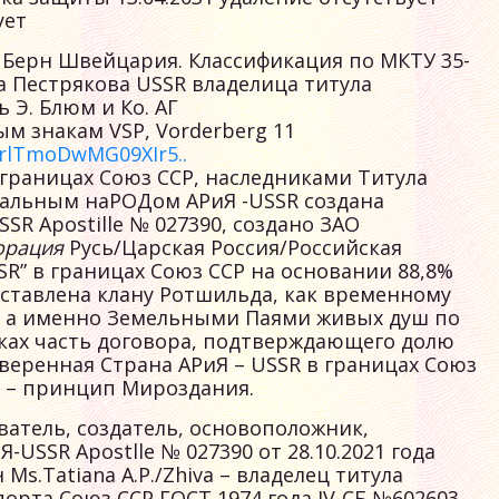
ует
ода Берн Швейцария. Классификация по МКТУ 35-
а Пестрякова USSR владелица титула
 Э. Блюм и Ко. АГ
м знакам VSP, Vorderberg 11
9ZrlTmoDwMG09XIr5..
 границах Союз ССР, наследниками Титула
еальным наРОДом АРиЯ -USSR создана
SSR Apostille № 027390, создано ЗАО
орация
Русь/Царская Россия/Российская
R” в границах Союз ССР на основании 88,8%
ыставлена клану Ротшильда, как временному
 а именно Земельными Паями живых душ по
ках часть договора, подтверждающего долю
веренная Страна АРиЯ – USSR в границах Союз
 – принцип Мироздания.
ватель, создатель, основоположник,
-USSR Apostlle № 027390 от 28.10.2021 года
s.Tatiana A.P./Zhiva – владелец титула
орта Союз ССР ГОСТ 1974 года IV-СБ №602603