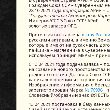
Граждан Союз ССР – Суверенным Р
28.10.2021 года
Корпорация
АРиЯ – U
“
Государственная
Акционерная
Корп
Империя/СССР/Союз ССР/ АРиЯ – USS
золотых запасов ФРС.
Претензия выставлена
клану Ротш
русскими активами, а именно Зем
которые имеют на руках часть дог
пайщика – наследника в Суверенная
используем принцип МЕРЫ – прин
С 13.04.2021 года подана заявка – 
на создание нового пространства 
родового генома. Договор Союз СС
капиталовложении и сохранения на
Изображение Информация о бренде
зарегистрирован Марка
№ 769361
п
Словесный/образный знак ©Я ЕСТЬ 
13.04.2021 постановка в базу данны
(швейцарский закон) истечение сро