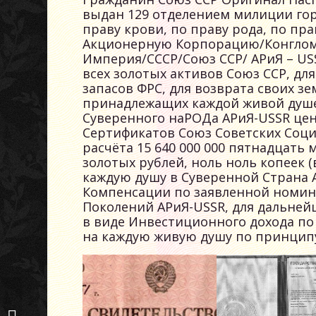
выдан 129 отделением милиции горо
праву крови, по праву рода, по пр
Акционерную Корпорацию/Конгломе
Империя/СССР/Союз ССР/ АРиЯ – USS
всех золотых активов Союз ССР, для
запасов ФРС, для возврата своих зе
принадлежащих каждой живой душе
Суверенного наРОДа АРиЯ-USSR це
Сертификатов Союз Советских Социа
расчёта 15 640 000 000 пятнадцать
золотых рублей, ноль ноль копеек (
каждую душу в Суверенной Страна 
Компенсации по заявленной номин
Поколений АРиЯ-USSR, для дальней
в виде Инвестиционного дохода по
на каждую живую душу по принципу
Центральное
справочное бюро