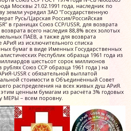
да Москвы 21.02.1991 года, наследник по
аву земли учредил ЗАО “Государственную
рат Русь/Царская Россия/Российская
R” в границах Союз ССР/USSR, для возврата
 возврата всего наследия 88,8% всех золотых
мельных ПАЁВ, а также для возврата
 АРиЯ из исключительного списка
нных бумаг в виде Именных Государственных
листических Республик образца 1961 года из
 миллиардов шестьсот сорок миллионов
в рублях Союз ССР образца 1961 года ) на
АРиЯ-USSR c обязательной выплатой
альной стоимости в Объединённый Совет
шего распределения на всех живых душ АРиЯ.
 этим ценным бумагам из расчёта 3% годовых
 МЕРЫ – всем поровну.