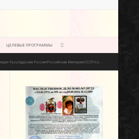
ЦЕЛЕВЫЕ ПРОГРАММЫ
ерат Русь/Царская Россия/Российская Империя/СССР/Со...