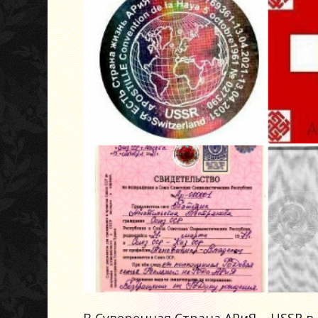
В Суверенная Страна АРиЯ – USSR в