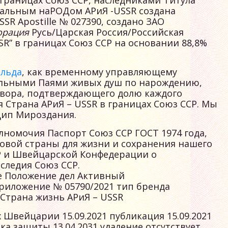
еальным наРОДом АРиЯ -USSR создана
SSR Apostille № 027390, создано ЗАО
орация
Русь/Царская Россия/Российская
R” в границах Союз ССР на основании 88,8%
ильда
, как временному управляющему
ельными Паями живых душ по нарождению,
овора, подтверждающего долю каждого
 Страна АРиЯ – USSR в границах Союз ССР. Мы
цип Мироздания.
полномочия Паспорт Союз ССР ГОСТ 1974 года,
новой страны для жизни и сохранения нашего
Р и Швейцарской Конфедерации о
следия Союз ССР.
 Положение дел Активный
риложение № 05790/2021 тип бренда
Страна жизнь АРиЯ – USSR
х Швейцарии 15.09.2021 публикация 15.09.2021
ка защиты 13.04.2031 удаление отсутствует