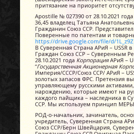
притязание на приоритет отсутств
Apostille № 027390 от 28.10.2021 г
36,45 владелец Татьяна Анатольевн
Гражданин Союз ССР. Представитель
Поверенные по патентам и товарны
https://drive.google.com/file/d/1L_z
В Суверенная Страна АРиЯ – USSR в
Граждан Союз ССР – Суверенным Р
28.10.2021 года
Корпорация
АРиЯ – U
“
Государственная
Акционерная
Корп
Империя/СССР/Союз ССР/ АРиЯ – USS
золотых запасов ФРС. Претензия в
управляющему русскими активами,
нарождению, которые имеют на ру
каждого пайщика – наследника в Су
ССР. Мы используем принцип МЕРЫ
РОД-о-начальник, зачинатель, осно
учредитель, Суверенная Страна АРиЯ
Союз ССР/Берн Швейцария, Суверен M
Гражданин Союз ССР Оригинал Пасп