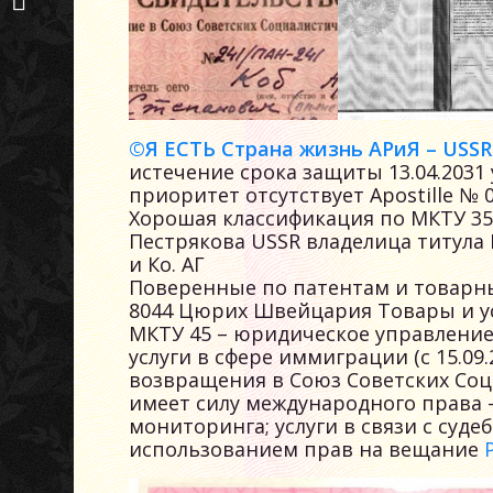
При Паспортном...
©Я ЕСТЬ Страна жизнь АРиЯ – USSR
истечение срока защиты 13.04.2031
приоритет отсутствует Apostille № 
Хорошая классификация по МКТУ 35-
Пестрякова USSR владелица титула
и Ко. АГ
Поверенные по патентам и товарны
8044 Цюрих Швейцария Товары и у
МКТУ 45 – юридическое управление
услуги в сфере иммиграции (с 15.09
возвращения в Союз Советских Соци
имеет силу международного права – с
мониторинга; услуги в связи с суд
использованием прав на вещание