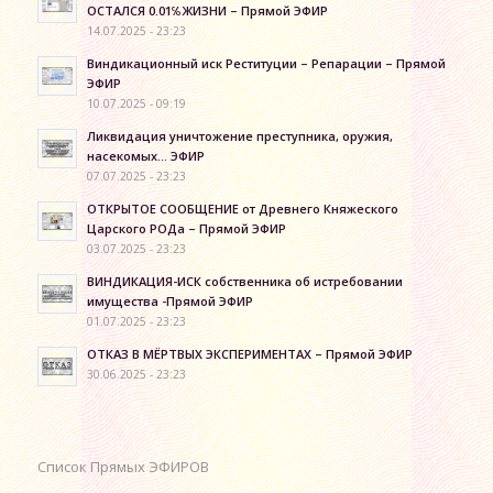
ОСТАЛСЯ 0.01℅ЖИЗНИ – Прямой ЭФИР
14.07.2025 - 23:23
Виндикационный иск Реституции – Репарации – Прямой
ЭФИР
10.07.2025 - 09:19
Ликвидация уничтожение преступника, оружия,
насекомых… ЭФИР
07.07.2025 - 23:23
ОТКРЫТОЕ СООБЩЕНИЕ от Древнего Княжеского
Царского РОДа – Прямой ЭФИР
03.07.2025 - 23:23
ВИНДИКАЦИЯ-ИСК собственника об истребовании
имущества -Прямой ЭФИР
01.07.2025 - 23:23
ОТКАЗ В МЁРТВЫХ ЭКСПЕРИМЕНТАХ – Прямой ЭФИР
30.06.2025 - 23:23
Список Прямых ЭФИРОВ