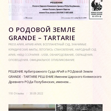
О РОДОВОЙ ЗЕМЛЕ
GRANDE – TARTARIE
PRESS АРИЯ
,
АРХИВ АРИЯ
,
ВСЕПЛАНЕТНЫЙ СУД
,
ЗНАЧИМЫЕ
ЮРИДИЧЕСКИЕ ФАКТЫ
,
ЛЕТОПИСЬ -СТАНОВЛЕНИЕ
,
НАРОДНЫЙ СУД
АРИЯ
,
НКВД СССР/АРИЯ - USSR
,
ОБНАРОДОВАНИЕ
,
ОБРАЩЕНИЯ
,
ОПОВЕЩЕНИЯ
,
ОФИЦИАЛЬНОЕ ОПУБЛИКОВАНИЕ
РЕШЕНИЕ Арбитражного Суда АРиЯ о РОДовой Земле
GRANDE - TARTARIE РЕШ ЕНИЕ Именем Царского Княжеского
Древнего РОДа Полубинских, именем…
110 Отзывы
/
30.09.2022