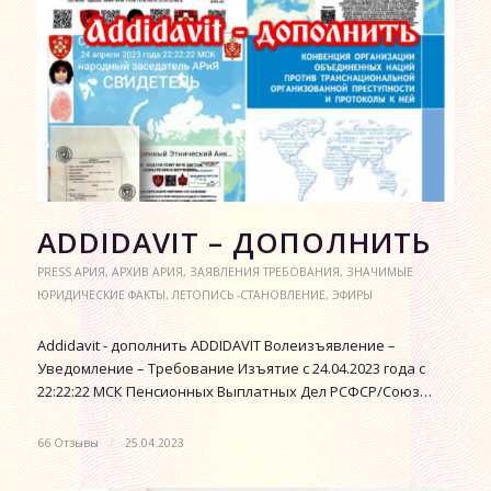
АDDIDAVIT – ДОПОЛНИТЬ
PRESS АРИЯ
,
АРХИВ АРИЯ
,
ЗАЯВЛЕНИЯ ТРЕБОВАНИЯ
,
ЗНАЧИМЫЕ
ЮРИДИЧЕСКИЕ ФАКТЫ
,
ЛЕТОПИСЬ -СТАНОВЛЕНИЕ
,
ЭФИРЫ
Аddidavit - дополнить ADDIDAVIT Волеизъявление –
Уведомление – Требование Изъятие с 24.04.2023 года с
22:22:22 МСК Пенсионных Выплатных Дел РСФСР/Союз…
66 Отзывы
/
25.04.2023