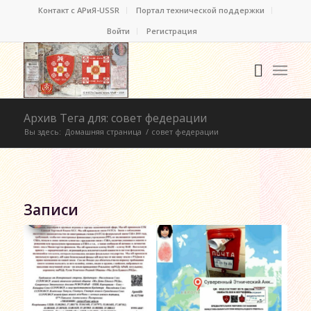
Контакт c АРиЯ-USSR
Портал технической поддержки
Войти
Регистрация
Архив Тега для: совет федерации
Вы здесь:
Домашняя страница
/
совет федерации
Записи