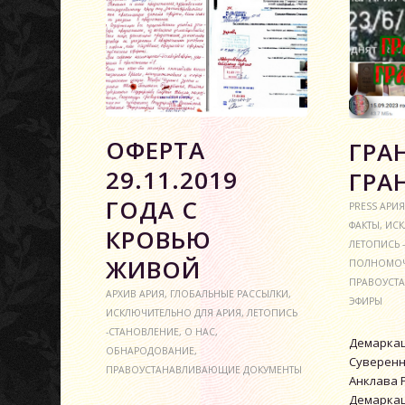
ОФЕРТА
ГРА
29.11.2019
ГРА
ГОДА С
PRESS АРИЯ
ФАКТЫ
,
ИСК
КРОВЬЮ
ЛЕТОПИСЬ 
ЖИВОЙ
ПОЛНОМО
ПРАВОУСТ
АРХИВ АРИЯ
,
ГЛОБАЛЬНЫЕ РАССЫЛКИ
,
ЭФИРЫ
ИСКЛЮЧИТЕЛЬНО ДЛЯ АРИЯ
,
ЛЕТОПИСЬ
-СТАНОВЛЕНИЕ
,
О НАС
,
Демаркац
ОБНАРОДОВАНИЕ
,
Суверенн
ПРАВОУСТАНАВЛИВАЮЩИЕ ДОКУМЕНТЫ
Анклава 
Демаркац