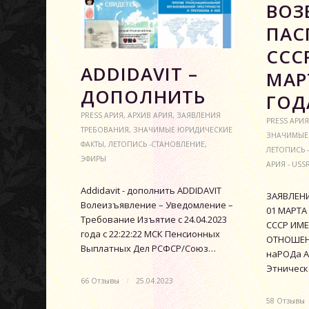
ВОЗ
ПАС
СССР
АDDIDAVIT –
МАР
ДОПОЛНИТЬ
ГОД
PRESS АРИЯ
,
АРХИВ АРИЯ
,
ЗАЯВЛЕНИЯ
PRESS АРИЯ
ТРЕБОВАНИЯ
,
ЗНАЧИМЫЕ ЮРИДИЧЕСКИЕ
ЗНАЧИМЫЕ
ФАКТЫ
,
ЛЕТОПИСЬ -СТАНОВЛЕНИЕ
,
ЛЕТОПИСЬ 
ЭФИРЫ
АРИЯ - USS
Аddidavit - дополнить ADDIDAVIT
ЗАЯВЛЕНИ
Волеизъявление – Уведомление –
01 МАРТА
Требование Изъятие с 24.04.2023
СССР ИМЕ
года с 22:22:22 МСК Пенсионных
ОТНОШЕН
Выплатных Дел РСФСР/Союз…
наРОДа А
Этничес
66 Отзывы
/
25.04.2023
58 Отзывы