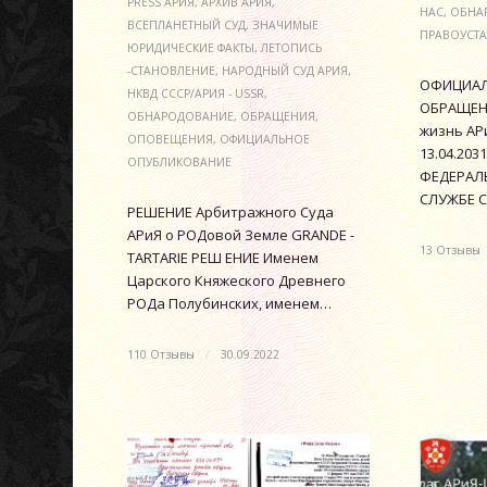
PRESS АРИЯ
,
АРХИВ АРИЯ
,
НАС
,
ОБНА
ВСЕПЛАНЕТНЫЙ СУД
,
ЗНАЧИМЫЕ
ПРАВОУСТ
ЮРИДИЧЕСКИЕ ФАКТЫ
,
ЛЕТОПИСЬ
-СТАНОВЛЕНИЕ
,
НАРОДНЫЙ СУД АРИЯ
,
ОФИЦИАЛ
НКВД СССР/АРИЯ - USSR
,
ОБРАЩЕНИ
ОБНАРОДОВАНИЕ
,
ОБРАЩЕНИЯ
,
жизнь АРи
ОПОВЕЩЕНИЯ
,
ОФИЦИАЛЬНОЕ
13.04.2031
ОПУБЛИКОВАНИЕ
ФЕДЕРАЛ
СЛУЖБЕ С
РЕШЕНИЕ Арбитражного Суда
АРиЯ о РОДовой Земле GRANDE -
13 Отзывы
TARTARIE РЕШ ЕНИЕ Именем
Царского Княжеского Древнего
РОДа Полубинских, именем…
110 Отзывы
/
30.09.2022