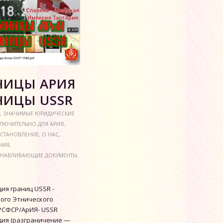
НИЦЫ АРИЯ
НИЦЫ USSR
,
ЗНАЧИМЫЕ ЮРИДИЧЕСКИЕ
ЛЮЧИТЕЛЬНО ДЛЯ АРИЯ
,
-СТАНОВЛЕНИЕ
,
О НАС
,
ЧИЯ
,
АНАВЛИВАЮЩИЕ ДОКУМЕНТЫ
,
ия границ USSR -
ого Этнического
РСФСР/АрИЯ- USSR
ия (разграничение —