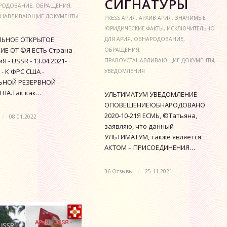
СИГНАТУРЫ
РОДОВАНИЕ
,
ОБРАЩЕНИЯ
,
АНАВЛИВАЮЩИЕ ДОКУМЕНТЫ
PRESS АРИЯ
,
АРХИВ АРИЯ
,
ЗНАЧИМЫЕ
ЮРИДИЧЕСКИЕ ФАКТЫ
,
ИСКЛЮЧИТЕЛЬНО
ЬНОЕ ОТКРЫТОЕ
ДЛЯ АРИЯ
,
ОБНАРОДОВАНИЕ
,
Е ОТ ©Я ЕСТЬ Страна
ОБРАЩЕНИЯ
,
Я - USSR - 13.04.2021-
ПРАВОУСТАНАВЛИВАЮЩИЕ ДОКУМЕНТЫ
,
 - К ФРС США -
УВЕДОМЛЕНИЯ
ЬНОЙ РЕЗЕРВНОЙ
ША.Так как…
УЛЬТИМАТУМ УВЕДОМЛЕНИЕ -
ОПОВЕЩЕНИЕ!ОБНАРОДОВАНО
2020-10-21Я ЕСМЬ, ©Татьяна,
/
08.01.2022
заявляю, что данный
УЛЬТИМАТУМ, также является
АКТОМ – ПРИСОЕДИНЕНИЯ…
36 Отзывы
/
25.11.2021