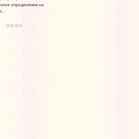
точное определение на
ти…
/
18.09.2023