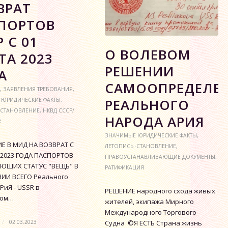
ВРАТ
ПОРТОВ
 С 01
О ВОЛЕВОМ
ТА 2023
РЕШЕНИИ
А
САМООПРЕДЕЛЕ
,
ЗАЯВЛЕНИЯ ТРЕБОВАНИЯ
,
РЕАЛЬНОГО
 ЮРИДИЧЕСКИЕ ФАКТЫ
,
-СТАНОВЛЕНИЕ
,
НКВД СССР/
НАРОДА АРИЯ
R
ЗНАЧИМЫЕ ЮРИДИЧЕСКИЕ ФАКТЫ
,
Е В МИД НА ВОЗВРАТ С
ЛЕТОПИСЬ -СТАНОВЛЕНИЕ
,
 2023 ГОДА ПАСПОРТОВ
ПРАВОУСТАНАВЛИВАЮЩИЕ ДОКУМЕНТЫ
,
ЮЩИХ СТАТУС "ВЕЩЬ" В
РАТИФИКАЦИЯ
ИИ ВСЕГО Реального
РиЯ - USSR в
РЕШЕНИЕ народного схода живых
ком…
жителей, экипажа Мирного
Международного Торгового
/
02.03.2023
Судна ©Я ЕСТЬ Страна жизнь