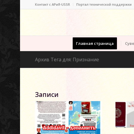
Контакт c АРиЯ-USSR
Портал технической поддержки
Главная страница
Суве
Архив Тега для: Признание
Записи