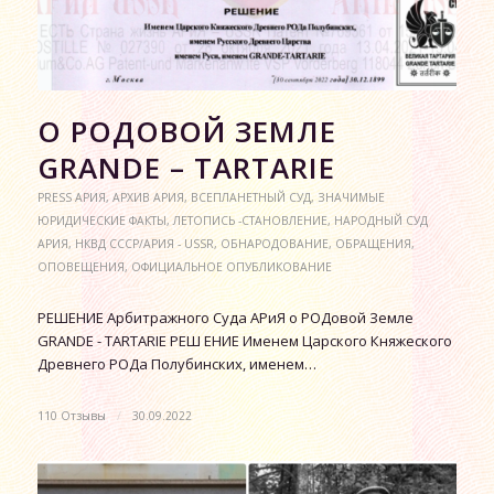
О РОДОВОЙ ЗЕМЛЕ
GRANDE – TARTARIE
PRESS АРИЯ
,
АРХИВ АРИЯ
,
ВСЕПЛАНЕТНЫЙ СУД
,
ЗНАЧИМЫЕ
ЮРИДИЧЕСКИЕ ФАКТЫ
,
ЛЕТОПИСЬ -СТАНОВЛЕНИЕ
,
НАРОДНЫЙ СУД
АРИЯ
,
НКВД СССР/АРИЯ - USSR
,
ОБНАРОДОВАНИЕ
,
ОБРАЩЕНИЯ
,
ОПОВЕЩЕНИЯ
,
ОФИЦИАЛЬНОЕ ОПУБЛИКОВАНИЕ
РЕШЕНИЕ Арбитражного Суда АРиЯ о РОДовой Земле
GRANDE - TARTARIE РЕШ ЕНИЕ Именем Царского Княжеского
Древнего РОДа Полубинских, именем…
110 Отзывы
/
30.09.2022