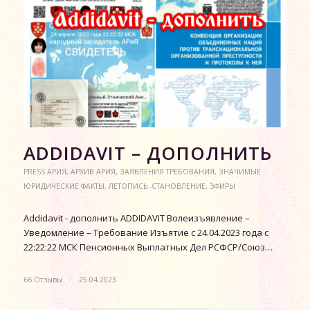
АDDIDAVIT – ДОПОЛНИТЬ
PRESS АРИЯ
,
АРХИВ АРИЯ
,
ЗАЯВЛЕНИЯ ТРЕБОВАНИЯ
,
ЗНАЧИМЫЕ
ЮРИДИЧЕСКИЕ ФАКТЫ
,
ЛЕТОПИСЬ -СТАНОВЛЕНИЕ
,
ЭФИРЫ
Аddidavit - дополнить ADDIDAVIT Волеизъявление –
Уведомление – Требование Изъятие с 24.04.2023 года с
22:22:22 МСК Пенсионных Выплатных Дел РСФСР/Союз…
66 Отзывы
/
25.04.2023