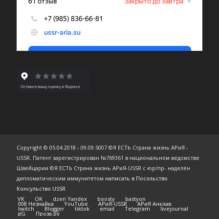
Copyright © 05.04.2018 - 09.09.5007 ©Я ЕСТЬ Страна жизнь АРиЯ -
USSR. Патент зарегистрирован №769361 в национальном ведомстве
Швейцарии ©Я ЕСТЬ Страна жизнь АРиЯ-USSR с юр/пр- наделён
дипломатическим иммунитетом
написать в Посольство
Консульство USSR
VK
OK
dzen Yandex
boosty
bastyon
008 Незнайка
YouTube
АРиЯ-USSR
АРиЯ Анклав
twitch
Blogger
tiktok
email
Telegram
livejournal
gG
Проза.ру