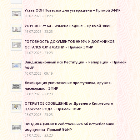
Устав ООН Повестка дня утверждена – Прямой ЭФИР
16.07.2025 - 23:23
УК РСФСР ст.64 – Измена Родине – Прямой ЭФИР
15.07.2025 - 23:23
ГОТОВНОСТЬ ДОКУМЕНТОВ 99.99℅ У ДОЛЖНИКОВ
ОСТАЛСЯ 0.01℅ЖИЗНИ – Прямой ЭФИР
14.07.2025 - 23:23
Виндикационный иск Реституции – Репарации – Прямой
ЭФИР
10.07.2025 - 09:19
Ликвидация уничтожение преступника, оружия,
насекомых… ЭФИР
07.07.2025 - 23:23
ОТКРЫТОЕ СООБЩЕНИЕ от Древнего Княжеского
Царского РОДа – Прямой ЭФИР
03.07.2025 - 23:23
ВИНДИКАЦИЯ-ИСК собственника об истребовании
имущества -Прямой ЭФИР
01.07.2025 - 23:23