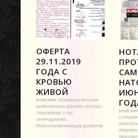
ОФЕРТА
НОТ
29.11.2019
ПРО
ГОДА С
САМ
КРОВЬЮ
НАТО
ЖИВОЙ
ИЮН
ГОД
АРХИВ АРИЯ
,
ГЛОБАЛЬНЫЕ РАССЫЛКИ
,
ИСКЛЮЧИТЕЛЬНО ДЛЯ АРИЯ
,
ЛЕТОПИСЬ
АРХИВ АРИ
-СТАНОВЛЕНИЕ
,
О НАС
,
СОТРУДНИ
ОБНАРОДОВАНИЕ
,
ПРАВОУСТ
ПРАВОУСТАНАВЛИВАЮЩИЕ ДОКУМЕНТЫ
УВЕДОМЛЕ
ЛИЦЕНЗИО