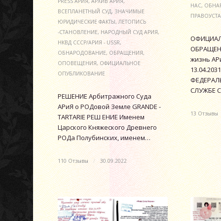
PRESS АРИЯ
,
АРХИВ АРИЯ
,
НАС
,
ОБНА
ВСЕПЛАНЕТНЫЙ СУД
,
ЗНАЧИМЫЕ
ПРАВОУСТ
ЮРИДИЧЕСКИЕ ФАКТЫ
,
ЛЕТОПИСЬ
-СТАНОВЛЕНИЕ
,
НАРОДНЫЙ СУД АРИЯ
,
ОФИЦИАЛ
НКВД СССР/АРИЯ - USSR
,
ОБРАЩЕНИ
ОБНАРОДОВАНИЕ
,
ОБРАЩЕНИЯ
,
жизнь АРи
ОПОВЕЩЕНИЯ
,
ОФИЦИАЛЬНОЕ
13.04.2031
ОПУБЛИКОВАНИЕ
ФЕДЕРАЛ
СЛУЖБЕ С
РЕШЕНИЕ Арбитражного Суда
АРиЯ о РОДовой Земле GRANDE -
13 Отзывы
TARTARIE РЕШ ЕНИЕ Именем
Царского Княжеского Древнего
РОДа Полубинских, именем…
110 Отзывы
/
30.09.2022