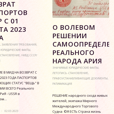
ВРАТ
ПОРТОВ
 С 01
О ВОЛЕВОМ
ТА 2023
РЕШЕНИИ
А
САМООПРЕДЕЛЕ
,
ЗАЯВЛЕНИЯ ТРЕБОВАНИЯ
,
РЕАЛЬНОГО
 ЮРИДИЧЕСКИЕ ФАКТЫ
,
-СТАНОВЛЕНИЕ
,
НКВД СССР/
НАРОДА АРИЯ
R
ЗНАЧИМЫЕ ЮРИДИЧЕСКИЕ ФАКТЫ
,
Е В МИД НА ВОЗВРАТ С
ЛЕТОПИСЬ -СТАНОВЛЕНИЕ
,
 2023 ГОДА ПАСПОРТОВ
ПРАВОУСТАНАВЛИВАЮЩИЕ ДОКУМЕНТЫ
,
ЮЩИХ СТАТУС "ВЕЩЬ" В
РАТИФИКАЦИЯ
ИИ ВСЕГО Реального
РиЯ - USSR в
РЕШЕНИЕ народного схода живых
ком…
жителей, экипажа Мирного
Международного Торгового
/
02.03.2023
Судна ©Я ЕСТЬ Страна жизнь