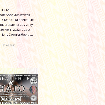
ТЕСТА
k.com/vvsoyuz?w=wall-
1_5408 Конклюдентные
 Выставлены Саммиту
-30 июня 2022 года в
 Йенс Столтенбергу,…
/
27.06.2022