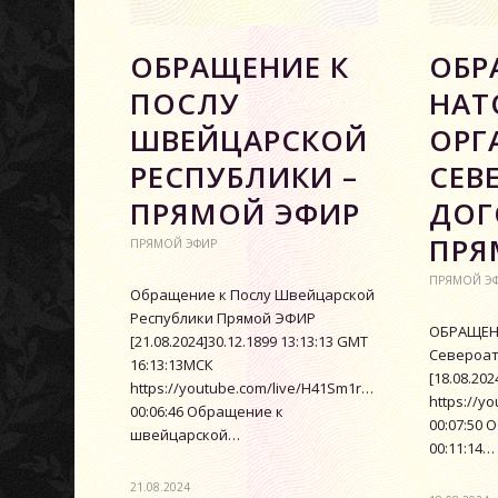
ОБРАЩЕНИЕ К
ОБР
ПОСЛУ
НАТ
ШВЕЙЦАРСКОЙ
ОРГ
РЕСПУБЛИКИ –
СЕВ
ПРЯМОЙ ЭФИР
ДОГ
ПРЯ
ПРЯМОЙ ЭФИР
ПРЯМОЙ Э
Обращение к Послу Швейцарской
Республики Прямой ЭФИР
ОБРАЩЕНИ
[21.08.2024]30.12.1899 13:13:13 GMT
Североат
16:13:13МСК
[18.08.20
https://youtube.com/live/H41Sm1rFscA
https://y
00:06:46 Обращение к
00:07:50
швейцарской…
00:11:14…
21.08.2024