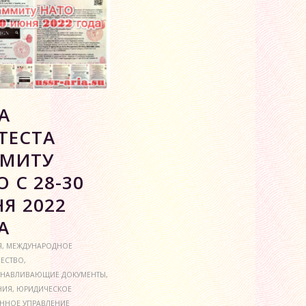
А
ТЕСТА
МИТУ
 С 28-30
Я 2022
А
Я
,
МЕЖДУНАРОДНОЕ
ЧЕСТВО
,
АНАВЛИВАЮЩИЕ ДОКУМЕНТЫ
,
НИЯ
,
ЮРИДИЧЕСКОЕ
ННОЕ УПРАВЛЕНИЕ