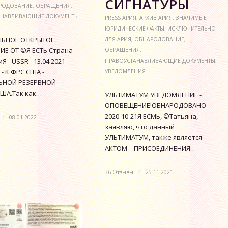
СИГНАТУРЫ
РОДОВАНИЕ
,
ОБРАЩЕНИЯ
,
АНАВЛИВАЮЩИЕ ДОКУМЕНТЫ
PRESS АРИЯ
,
АРХИВ АРИЯ
,
ЗНАЧИМЫЕ
ЮРИДИЧЕСКИЕ ФАКТЫ
,
ИСКЛЮЧИТЕЛЬНО
ЬНОЕ ОТКРЫТОЕ
ДЛЯ АРИЯ
,
ОБНАРОДОВАНИЕ
,
Е ОТ ©Я ЕСТЬ Страна
ОБРАЩЕНИЯ
,
Я - USSR - 13.04.2021-
ПРАВОУСТАНАВЛИВАЮЩИЕ ДОКУМЕНТЫ
,
 - К ФРС США -
УВЕДОМЛЕНИЯ
ЬНОЙ РЕЗЕРВНОЙ
ША.Так как…
УЛЬТИМАТУМ УВЕДОМЛЕНИЕ -
ОПОВЕЩЕНИЕ!ОБНАРОДОВАНО
2020-10-21Я ЕСМЬ, ©Татьяна,
/
08.01.2022
заявляю, что данный
УЛЬТИМАТУМ, также является
АКТОМ – ПРИСОЕДИНЕНИЯ…
36 Отзывы
/
25.11.2021