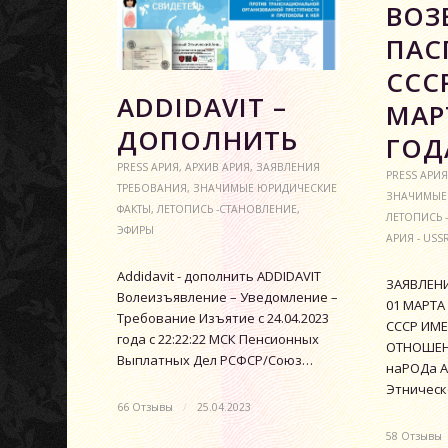
ВОЗ
ПАС
СССР
АDDIDAVIT –
МАР
ДОПОЛНИТЬ
ГОД
PRESS АРИЯ
,
АРХИВ АРИЯ
,
ЗАЯВЛЕНИЯ
PRESS АРИЯ
ТРЕБОВАНИЯ
,
ЗНАЧИМЫЕ ЮРИДИЧЕСКИЕ
ЗНАЧИМЫЕ
ФАКТЫ
,
ЛЕТОПИСЬ -СТАНОВЛЕНИЕ
,
ЛЕТОПИСЬ 
ЭФИРЫ
АРИЯ - USS
Аddidavit - дополнить ADDIDAVIT
ЗАЯВЛЕНИ
Волеизъявление – Уведомление –
01 МАРТА
Требование Изъятие с 24.04.2023
СССР ИМЕ
года с 22:22:22 МСК Пенсионных
ОТНОШЕН
Выплатных Дел РСФСР/Союз…
наРОДа А
Этничес
66 Отзывы
/
25.04.2023
58 Отзывы