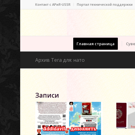
Контакт c АРиЯ-USSR
Портал технической поддержки
Главная страница
Суве
Архив Тега для: нато
Записи