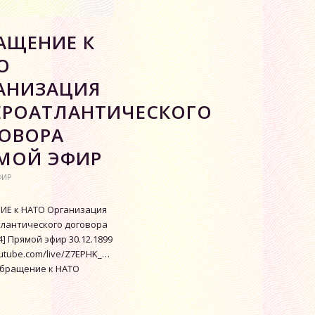
АЩЕНИЕ К
О
АНИЗАЦИЯ
ЕРОАТЛАНТИЧЕСКОГО
ОВОРА
МОЙ ЭФИР
ФИР
Е к НАТО Организация
лантического договора
24] Прямой эфир 30.12.1899
outube.com/live/Z7EPHK_Alww
 Обращение к НАТО