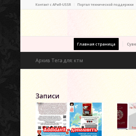
Контакт c АРиЯ-USSR
Портал технической поддержки
Главная страница
Суве
Архив Тега для: ктм
Записи