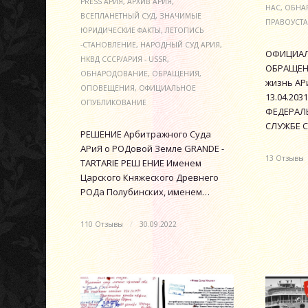
PRESS АРИЯ
,
АРХИВ АРИЯ
,
НАС
,
ОБНА
ВСЕПЛАНЕТНЫЙ СУД
,
ЗНАЧИМЫЕ
ПРАВОУСТ
ЮРИДИЧЕСКИЕ ФАКТЫ
,
ЛЕТОПИСЬ
-СТАНОВЛЕНИЕ
,
НАРОДНЫЙ СУД АРИЯ
,
ОФИЦИАЛ
НКВД СССР/АРИЯ - USSR
,
ОБРАЩЕНИ
ОБНАРОДОВАНИЕ
,
ОБРАЩЕНИЯ
,
жизнь АРи
ОПОВЕЩЕНИЯ
,
ОФИЦИАЛЬНОЕ
13.04.2031
ОПУБЛИКОВАНИЕ
ФЕДЕРАЛ
СЛУЖБЕ С
РЕШЕНИЕ Арбитражного Суда
АРиЯ о РОДовой Земле GRANDE -
13 Отзывы
TARTARIE РЕШ ЕНИЕ Именем
Царского Княжеского Древнего
РОДа Полубинских, именем…
110 Отзывы
/
30.09.2022