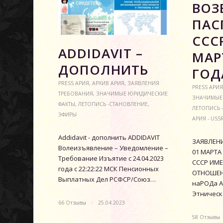
ВОЗ
ПАС
СССР
АDDIDAVIT –
МАР
ДОПОЛНИТЬ
ГОД
PRESS АРИЯ
,
АРХИВ АРИЯ
,
ЗАЯВЛЕНИЯ
PRESS АРИЯ
ТРЕБОВАНИЯ
,
ЗНАЧИМЫЕ ЮРИДИЧЕСКИЕ
ЗНАЧИМЫЕ
ФАКТЫ
,
ЛЕТОПИСЬ -СТАНОВЛЕНИЕ
,
ЛЕТОПИСЬ 
ЭФИРЫ
АРИЯ - USS
Аddidavit - дополнить ADDIDAVIT
ЗАЯВЛЕНИ
Волеизъявление – Уведомление –
01 МАРТА
Требование Изъятие с 24.04.2023
СССР ИМЕ
года с 22:22:22 МСК Пенсионных
ОТНОШЕН
Выплатных Дел РСФСР/Союз…
наРОДа А
Этничес
66 Отзывы
/
25.04.2023
58 Отзывы