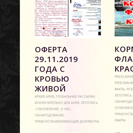
КОР
ОФЕРТА
ФЛА
29.11.2019
КРА
ГОДА С
КРОВЬЮ
PRESS АРИЯ
ТРЕБОВАН
ЖИВОЙ
ФАКТЫ
,
ИСК
ЛЕТОПИСЬ 
АРХИВ АРИЯ
,
ГЛОБАЛЬНЫЕ РАССЫЛКИ
,
ОБНАРОДО
ИСКЛЮЧИТЕЛЬНО ДЛЯ АРИЯ
,
ЛЕТОПИСЬ
ОПУБЛИКО
-СТАНОВЛЕНИЕ
,
О НАС
,
ПРАВОУСТ
ОБНАРОДОВАНИЕ
,
ЭФИРЫ
ПРАВОУСТАНАВЛИВАЮЩИЕ ДОКУМЕНТЫ