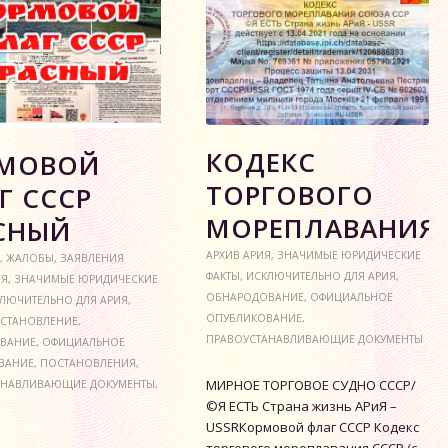
КОДЕКС
МОВОЙ
ТОРГОВОГО
Г СССР
МОРЕПЛАВАНИЯ
СНЫЙ
АРХИВ АРИЯ
,
ЗНАЧИМЫЕ ЮРИДИЧЕСКИЕ
,
ЖАЛОБЫ
,
ЗАЯВЛЕНИЯ
ФАКТЫ
,
ИСКЛЮЧИТЕЛЬНО ДЛЯ АРИЯ
,
ИЯ
,
ЗНАЧИМЫЕ ЮРИДИЧЕСКИЕ
ОБНАРОДОВАНИЕ
,
ОФИЦИАЛЬНОЕ
ЛЮЧИТЕЛЬНО ДЛЯ АРИЯ
,
ОПУБЛИКОВАНИЕ
,
-СТАНОВЛЕНИЕ
,
ПРАВОУСТАНАВЛИВАЮЩИЕ ДОКУМЕНТЫ
ВАНИЕ
,
ОФИЦИАЛЬНОЕ
ВАНИЕ
,
ПОСТАНОВЛЕНИЯ
,
МИРНОЕ ТОРГОВОЕ СУДНО СССР/
АНАВЛИВАЮЩИЕ ДОКУМЕНТЫ
,
©Я ЕСТЬ Страна жизнь АРиЯ –
USSRКормовой флаг СССР Кодекс
торгового мореплавания СССР (с