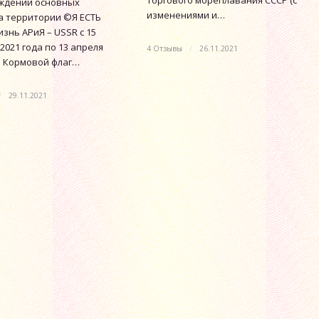
ждении основных
изменениями и…
а территории ©Я ЕСТЬ
знь АРиЯ – USSR с 15
2021 года по 13 апреля
4 Отзывы
/
26.11.2021
а. Кормовой флаг…
/
29.11.2021