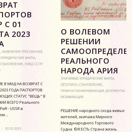
ВРАТ
ПОРТОВ
 С 01
О ВОЛЕВОМ
ТА 2023
РЕШЕНИИ
А
САМООПРЕДЕЛЕ
,
ЗАЯВЛЕНИЯ ТРЕБОВАНИЯ
,
РЕАЛЬНОГО
 ЮРИДИЧЕСКИЕ ФАКТЫ
,
-СТАНОВЛЕНИЕ
,
НКВД СССР/
НАРОДА АРИЯ
R
ЗНАЧИМЫЕ ЮРИДИЧЕСКИЕ ФАКТЫ
,
Е В МИД НА ВОЗВРАТ С
ЛЕТОПИСЬ -СТАНОВЛЕНИЕ
,
 2023 ГОДА ПАСПОРТОВ
ПРАВОУСТАНАВЛИВАЮЩИЕ ДОКУМЕНТЫ
,
ЮЩИХ СТАТУС "ВЕЩЬ" В
РАТИФИКАЦИЯ
ИИ ВСЕГО Реального
РиЯ - USSR в
РЕШЕНИЕ народного схода живых
ком…
жителей, экипажа Мирного
Международного Торгового
/
02.03.2023
Судна ©Я ЕСТЬ Страна жизнь