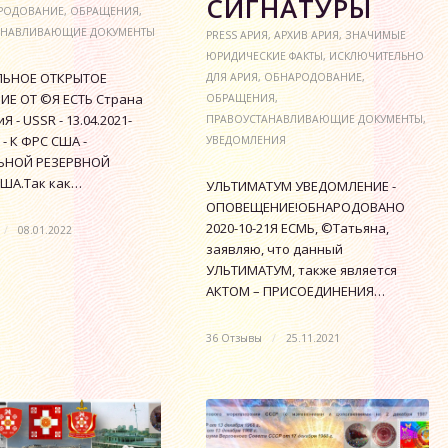
СИГНАТУРЫ
РОДОВАНИЕ
,
ОБРАЩЕНИЯ
,
АНАВЛИВАЮЩИЕ ДОКУМЕНТЫ
PRESS АРИЯ
,
АРХИВ АРИЯ
,
ЗНАЧИМЫЕ
ЮРИДИЧЕСКИЕ ФАКТЫ
,
ИСКЛЮЧИТЕЛЬНО
ЬНОЕ ОТКРЫТОЕ
ДЛЯ АРИЯ
,
ОБНАРОДОВАНИЕ
,
Е ОТ ©Я ЕСТЬ Страна
ОБРАЩЕНИЯ
,
Я - USSR - 13.04.2021-
ПРАВОУСТАНАВЛИВАЮЩИЕ ДОКУМЕНТЫ
,
 - К ФРС США -
УВЕДОМЛЕНИЯ
ЬНОЙ РЕЗЕРВНОЙ
ША.Так как…
УЛЬТИМАТУМ УВЕДОМЛЕНИЕ -
ОПОВЕЩЕНИЕ!ОБНАРОДОВАНО
2020-10-21Я ЕСМЬ, ©Татьяна,
/
08.01.2022
заявляю, что данный
УЛЬТИМАТУМ, также является
АКТОМ – ПРИСОЕДИНЕНИЯ…
36 Отзывы
/
25.11.2021