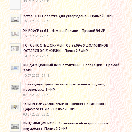
30.09.2025 - 19:31
Устав ООН Повестка дня утверждена – Прямой ЭФИР
16.07.2025 - 23:23
УК РСФСР ст.64 – Измена Родине – Прямой ЭФИР
15.07.2025 - 23:23
ГОТОВНОСТЬ ДОКУМЕНТОВ 99.99℅ У ДОЛЖНИКОВ
ОСТАЛСЯ 0.01℅ЖИЗНИ – Прямой ЭФИР
14.07.2025 - 23:23
Виндикационный иск Реституции – Репарации – Прямой
ЭФИР
10.07.2025 - 09:19
Ликвидация уничтожение преступника, оружия,
насекомых… ЭФИР
07.07.2025 - 23:23
ОТКРЫТОЕ СООБЩЕНИЕ от Древнего Княжеского
Царского РОДа – Прямой ЭФИР
03.07.2025 - 23:23
ВИНДИКАЦИЯ-ИСК собственника об истребовании
имущества -Прямой ЭФИР