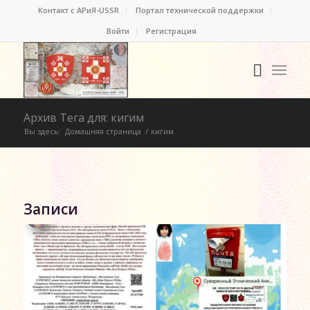
Контакт c АРиЯ-USSR
Портал технической поддержки
Войти
Регистрация
Архив Тега для: кигим
Вы здесь:
Домашняя страница
/
кигим
Записи