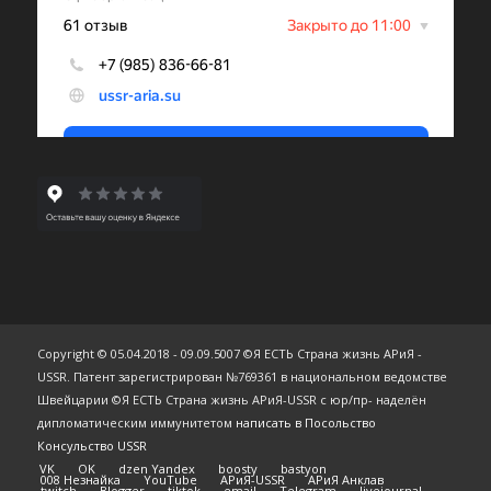
Copyright © 05.04.2018 - 09.09.5007 ©Я ЕСТЬ Страна жизнь АРиЯ -
USSR. Патент зарегистрирован №769361 в национальном ведомстве
Швейцарии ©Я ЕСТЬ Страна жизнь АРиЯ-USSR с юр/пр- наделён
дипломатическим иммунитетом
написать в Посольство
Консульство USSR
VK
OK
dzen Yandex
boosty
bastyon
008 Незнайка
YouTube
АРиЯ-USSR
АРиЯ Анклав
twitch
Blogger
tiktok
email
Telegram
livejournal