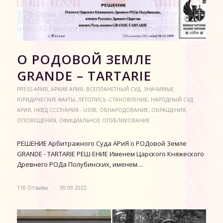
О РОДОВОЙ ЗЕМЛЕ
GRANDE – TARTARIE
PRESS АРИЯ
,
АРХИВ АРИЯ
,
ВСЕПЛАНЕТНЫЙ СУД
,
ЗНАЧИМЫЕ
ЮРИДИЧЕСКИЕ ФАКТЫ
,
ЛЕТОПИСЬ -СТАНОВЛЕНИЕ
,
НАРОДНЫЙ СУД
АРИЯ
,
НКВД СССР/АРИЯ - USSR
,
ОБНАРОДОВАНИЕ
,
ОБРАЩЕНИЯ
,
ОПОВЕЩЕНИЯ
,
ОФИЦИАЛЬНОЕ ОПУБЛИКОВАНИЕ
РЕШЕНИЕ Арбитражного Суда АРиЯ о РОДовой Земле
GRANDE - TARTARIE РЕШ ЕНИЕ Именем Царского Княжеского
Древнего РОДа Полубинских, именем…
110 Отзывы
/
30.09.2022