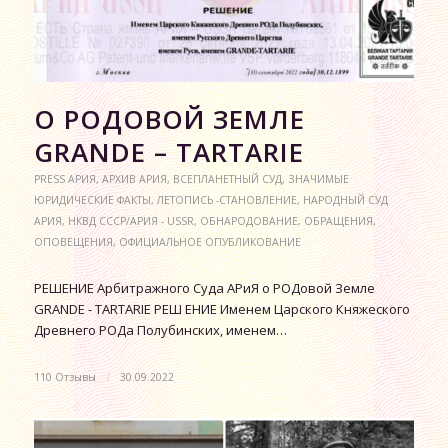
О РОДОВОЙ ЗЕМЛЕ
GRANDE – TARTARIE
PRESS АРИЯ
,
АРХИВ АРИЯ
,
ВСЕПЛАНЕТНЫЙ СУД
,
ЗНАЧИМЫЕ
ЮРИДИЧЕСКИЕ ФАКТЫ
,
ЛЕТОПИСЬ -СТАНОВЛЕНИЕ
,
НАРОДНЫЙ СУД
АРИЯ
,
НКВД СССР/АРИЯ - USSR
,
ОБНАРОДОВАНИЕ
,
ОБРАЩЕНИЯ
,
ОПОВЕЩЕНИЯ
,
ОФИЦИАЛЬНОЕ ОПУБЛИКОВАНИЕ
РЕШЕНИЕ Арбитражного Суда АРиЯ о РОДовой Земле
GRANDE - TARTARIE РЕШ ЕНИЕ Именем Царского Княжеского
Древнего РОДа Полубинских, именем…
110 Отзывы
/
30.09.2022