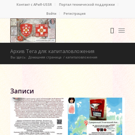
Контакт c АРиЯ-USSR
Портал технической поддержки
Войти
Регистрация
Архив Тега для: капиталовложения
Вы здесь:
Домашняя страница
/
капиталовложения
Записи