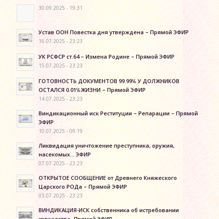
30.09.2025 - 19:31
Устав ООН Повестка дня утверждена – Прямой ЭФИР
16.07.2025 - 23:23
УК РСФСР ст.64 – Измена Родине – Прямой ЭФИР
15.07.2025 - 23:23
ГОТОВНОСТЬ ДОКУМЕНТОВ 99.99℅ У ДОЛЖНИКОВ
ОСТАЛСЯ 0.01℅ЖИЗНИ – Прямой ЭФИР
14.07.2025 - 23:23
Виндикационный иск Реституции – Репарации – Прямой
ЭФИР
10.07.2025 - 09:19
Ликвидация уничтожение преступника, оружия,
насекомых… ЭФИР
07.07.2025 - 23:23
ОТКРЫТОЕ СООБЩЕНИЕ от Древнего Княжеского
Царского РОДа – Прямой ЭФИР
03.07.2025 - 23:23
ВИНДИКАЦИЯ-ИСК собственника об истребовании
имущества -Прямой ЭФИР