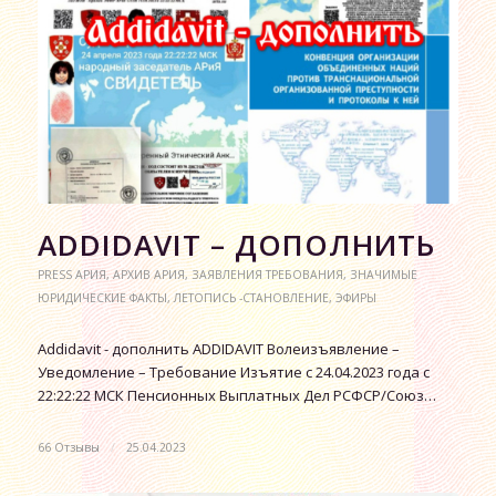
АDDIDAVIT – ДОПОЛНИТЬ
PRESS АРИЯ
,
АРХИВ АРИЯ
,
ЗАЯВЛЕНИЯ ТРЕБОВАНИЯ
,
ЗНАЧИМЫЕ
ЮРИДИЧЕСКИЕ ФАКТЫ
,
ЛЕТОПИСЬ -СТАНОВЛЕНИЕ
,
ЭФИРЫ
Аddidavit - дополнить ADDIDAVIT Волеизъявление –
Уведомление – Требование Изъятие с 24.04.2023 года с
22:22:22 МСК Пенсионных Выплатных Дел РСФСР/Союз…
66 Отзывы
/
25.04.2023