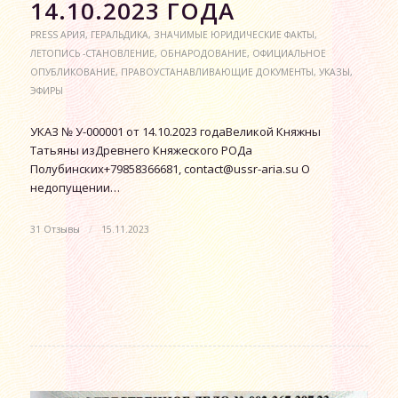
14.10.2023 ГОДА
PRESS АРИЯ
,
ГЕРАЛЬДИКА
,
ЗНАЧИМЫЕ ЮРИДИЧЕСКИЕ ФАКТЫ
,
ЛЕТОПИСЬ -СТАНОВЛЕНИЕ
,
ОБНАРОДОВАНИЕ
,
ОФИЦИАЛЬНОЕ
ОПУБЛИКОВАНИЕ
,
ПРАВОУСТАНАВЛИВАЮЩИЕ ДОКУМЕНТЫ
,
УКАЗЫ
,
ЭФИРЫ
УКАЗ № У-000001 от 14.10.2023 годаВеликой Княжны
Татьяны изДревнего Княжеского РОДа
Полубинских+79858366681, contact@ussr-aria.su О
недопущении…
31 Отзывы
/
15.11.2023