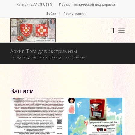
Контакт c АРиЯ-USSR
Портал технической поддержки
Войти
Регистрация
Архив Тега для: экстримизм
Вы здесь:
Домашняя страница
/
экстримизм
Записи