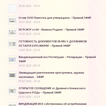
30.09.2025 - 19:31
Устав ООН Повестка дня утверждена – Прямой ЭФИР
16.07.2025 - 23:23
УК РСФСР ст.64 – Измена Родине – Прямой ЭФИР
15.07.2025 - 23:23
ГОТОВНОСТЬ ДОКУМЕНТОВ 99.99℅ У ДОЛЖНИКОВ
ОСТАЛСЯ 0.01℅ЖИЗНИ – Прямой ЭФИР
14.07.2025 - 23:23
Виндикационный иск Реституции – Репарации – Прямой
ЭФИР
10.07.2025 - 09:19
Ликвидация уничтожение преступника, оружия,
насекомых… ЭФИР
07.07.2025 - 23:23
ОТКРЫТОЕ СООБЩЕНИЕ от Древнего Княжеского
Царского РОДа – Прямой ЭФИР
03.07.2025 - 23:23
ВИНДИКАЦИЯ-ИСК собственника об истребовании