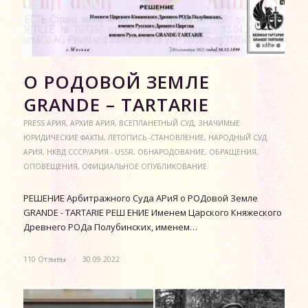
О РОДОВОЙ ЗЕМЛЕ
GRANDE – TARTARIE
PRESS АРИЯ
,
АРХИВ АРИЯ
,
ВСЕПЛАНЕТНЫЙ СУД
,
ЗНАЧИМЫЕ
ЮРИДИЧЕСКИЕ ФАКТЫ
,
ЛЕТОПИСЬ -СТАНОВЛЕНИЕ
,
НАРОДНЫЙ СУД
АРИЯ
,
НКВД СССР/АРИЯ - USSR
,
ОБНАРОДОВАНИЕ
,
ОБРАЩЕНИЯ
,
ОПОВЕЩЕНИЯ
,
ОФИЦИАЛЬНОЕ ОПУБЛИКОВАНИЕ
РЕШЕНИЕ Арбитражного Суда АРиЯ о РОДовой Земле
GRANDE - TARTARIE РЕШ ЕНИЕ Именем Царского Княжеского
Древнего РОДа Полубинских, именем…
110 Отзывы
/
30.09.2022