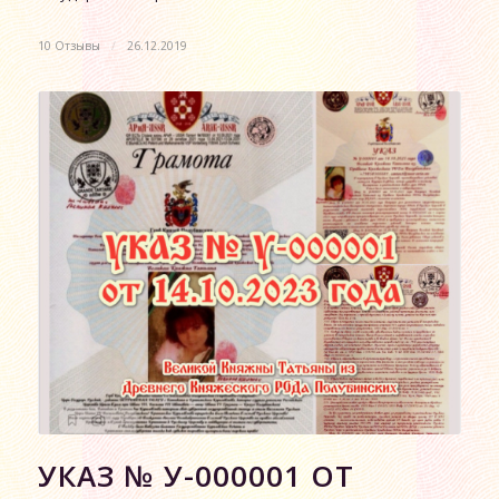
10 Отзывы
/
26.12.2019
УКАЗ № У-000001 ОТ