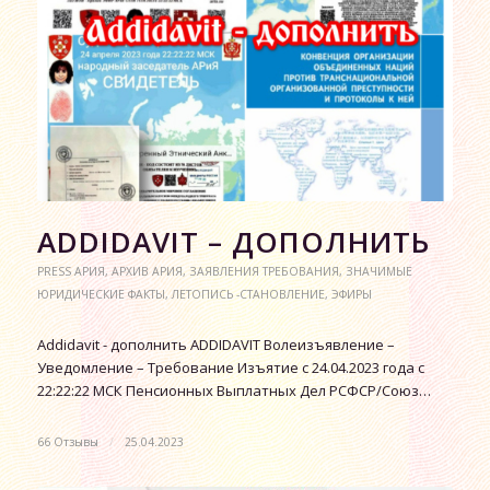
АDDIDAVIT – ДОПОЛНИТЬ
PRESS АРИЯ
,
АРХИВ АРИЯ
,
ЗАЯВЛЕНИЯ ТРЕБОВАНИЯ
,
ЗНАЧИМЫЕ
ЮРИДИЧЕСКИЕ ФАКТЫ
,
ЛЕТОПИСЬ -СТАНОВЛЕНИЕ
,
ЭФИРЫ
Аddidavit - дополнить ADDIDAVIT Волеизъявление –
Уведомление – Требование Изъятие с 24.04.2023 года с
22:22:22 МСК Пенсионных Выплатных Дел РСФСР/Союз…
66 Отзывы
/
25.04.2023