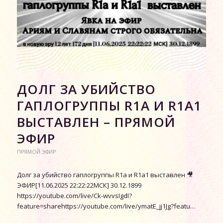
ДОЛГ ЗА УБИЙСТВО
ГАПЛОГРУППЫ R1А И R1А1
ВЫСТАВЛЕН – ПРЯМОЙ
ЭФИР
ПРЯМОЙ ЭФИР
Долг за убийство гаплогруппы R1а и R1а1 выставлен 🎥
ЭФИР[11.06.2025 22:22:22МСК] 30.12.1899
https://youtube.com/live/Ck-wvvsIgdI?
feature=sharehttps://youtube.com/live/ymatE_jj1Jg?featu…