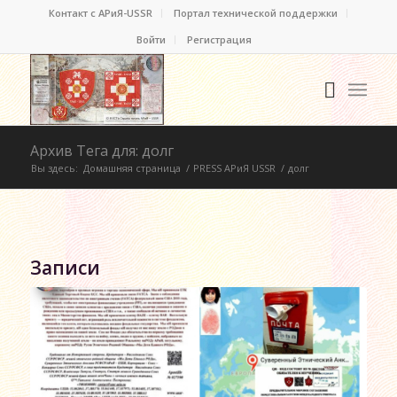
Контакт c АРиЯ-USSR
Портал технической поддержки
Войти
Регистрация
Архив Тега для: долг
Вы здесь:
Домашняя страница
/
PRESS АРиЯ USSR
/
долг
Записи