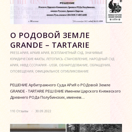
О РОДОВОЙ ЗЕМЛЕ
GRANDE – TARTARIE
PRESS АРИЯ
,
АРХИВ АРИЯ
,
ВСЕПЛАНЕТНЫЙ СУД
,
ЗНАЧИМЫЕ
ЮРИДИЧЕСКИЕ ФАКТЫ
,
ЛЕТОПИСЬ -СТАНОВЛЕНИЕ
,
НАРОДНЫЙ СУД
АРИЯ
,
НКВД СССР/АРИЯ - USSR
,
ОБНАРОДОВАНИЕ
,
ОБРАЩЕНИЯ
,
ОПОВЕЩЕНИЯ
,
ОФИЦИАЛЬНОЕ ОПУБЛИКОВАНИЕ
РЕШЕНИЕ Арбитражного Суда АРиЯ о РОДовой Земле
GRANDE - TARTARIE РЕШ ЕНИЕ Именем Царского Княжеского
Древнего РОДа Полубинских, именем…
110 Отзывы
/
30.09.2022