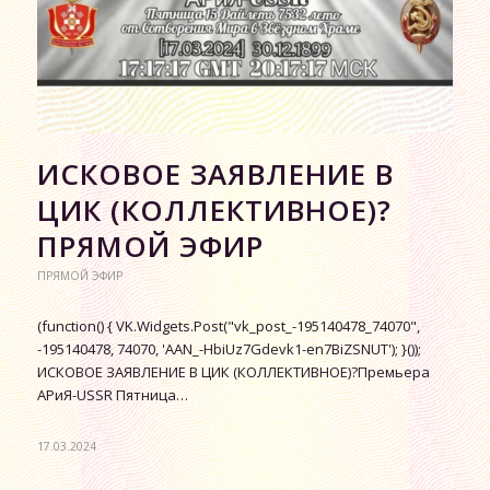
ИСКОВОЕ ЗАЯВЛЕНИЕ В
ЦИК (КОЛЛЕКТИВНОЕ)?
ПРЯМОЙ ЭФИР
ПРЯМОЙ ЭФИР
(function() { VK.Widgets.Post("vk_post_-195140478_74070",
-195140478, 74070, 'AAN_-HbiUz7Gdevk1-en7BiZSNUT'); }());
ИСКОВОЕ ЗАЯВЛЕНИЕ В ЦИК (КОЛЛЕКТИВНОЕ)?Премьера
АРиЯ-USSR Пятница…
17.03.2024