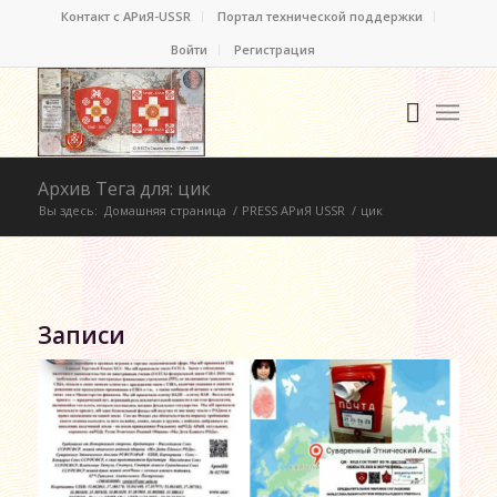
Контакт c АРиЯ-USSR
Портал технической поддержки
Войти
Регистрация
Архив Тега для: цик
Вы здесь:
Домашняя страница
/
PRESS АРиЯ USSR
/
цик
Записи