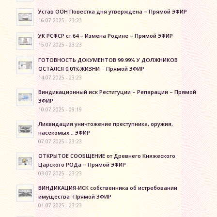
Устав ООН Повестка дня утверждена – Прямой ЭФИР
16.07.2025 - 23:23
УК РСФСР ст.64 – Измена Родине – Прямой ЭФИР
15.07.2025 - 23:23
ГОТОВНОСТЬ ДОКУМЕНТОВ 99.99℅ У ДОЛЖНИКОВ
ОСТАЛСЯ 0.01℅ЖИЗНИ – Прямой ЭФИР
14.07.2025 - 23:23
Виндикационный иск Реституции – Репарации – Прямой
ЭФИР
10.07.2025 - 09:19
Ликвидация уничтожение преступника, оружия,
насекомых… ЭФИР
07.07.2025 - 23:23
ОТКРЫТОЕ СООБЩЕНИЕ от Древнего Княжеского
Царского РОДа – Прямой ЭФИР
03.07.2025 - 23:23
ВИНДИКАЦИЯ-ИСК собственника об истребовании
имущества -Прямой ЭФИР
01.07.2025 - 23:23