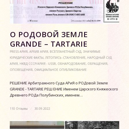
О РОДОВОЙ ЗЕМЛЕ
GRANDE – TARTARIE
PRESS АРИЯ
,
АРХИВ АРИЯ
,
ВСЕПЛАНЕТНЫЙ СУД
,
ЗНАЧИМЫЕ
ЮРИДИЧЕСКИЕ ФАКТЫ
,
ЛЕТОПИСЬ -СТАНОВЛЕНИЕ
,
НАРОДНЫЙ СУД
АРИЯ
,
НКВД СССР/АРИЯ - USSR
,
ОБНАРОДОВАНИЕ
,
ОБРАЩЕНИЯ
,
ОПОВЕЩЕНИЯ
,
ОФИЦИАЛЬНОЕ ОПУБЛИКОВАНИЕ
РЕШЕНИЕ Арбитражного Суда АРиЯ о РОДовой Земле
GRANDE - TARTARIE РЕШ ЕНИЕ Именем Царского Княжеского
Древнего РОДа Полубинских, именем…
110 Отзывы
/
30.09.2022