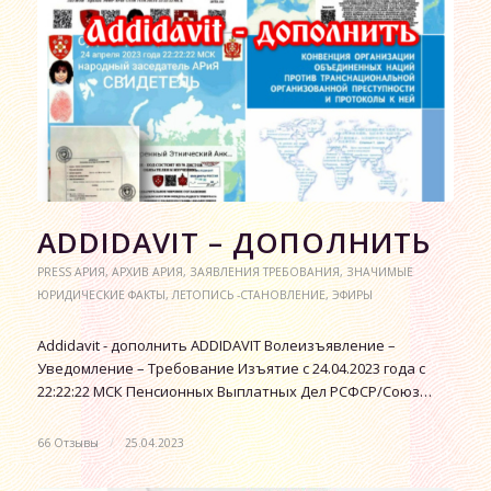
АDDIDAVIT – ДОПОЛНИТЬ
PRESS АРИЯ
,
АРХИВ АРИЯ
,
ЗАЯВЛЕНИЯ ТРЕБОВАНИЯ
,
ЗНАЧИМЫЕ
ЮРИДИЧЕСКИЕ ФАКТЫ
,
ЛЕТОПИСЬ -СТАНОВЛЕНИЕ
,
ЭФИРЫ
Аddidavit - дополнить ADDIDAVIT Волеизъявление –
Уведомление – Требование Изъятие с 24.04.2023 года с
22:22:22 МСК Пенсионных Выплатных Дел РСФСР/Союз…
66 Отзывы
/
25.04.2023