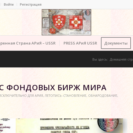
Войти
Регистрация
ренная Страна АРиЯ – USSR
PRESS АРиЯ USSR
Документы
Вы здесь:
Домашняя стр
 С ФОНДОВЫХ БИРЖ МИРА
ИСКЛЮЧИТЕЛЬНО ДЛЯ АРИЯ
,
ЛЕТОПИСЬ -СТАНОВЛЕНИЕ
,
ОБНАРОДОВАНИЕ
,