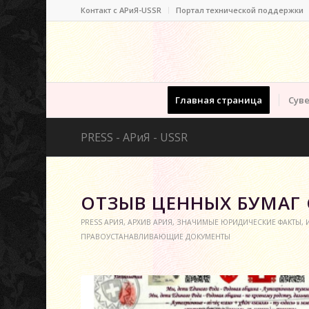
Контакт c АРиЯ-USSR
Портал технической поддержки
Главная страница
Суве
PRESS - АРиЯ - USSR
ОТЗЫВ ЦЕННЫХ БУМАГ
PRESS АРИЯ
,
АРХИВ АРИЯ
,
ЗНАЧИМЫЕ ЮРИДИЧЕСКИЕ ФАКТЫ
,
ПРАВОУСТАНАВЛИВАЮЩИЕ ДОКУМЕНТЫ