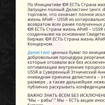
По Инициативе ©Я ЕСТЬ Страна жиз
Запущен полный Делистинг (англ. de
торговле, что означает полное ис
жизнь АРиЯ – USSR из котировальн
возвратом всех ранее полученных 
©Я ЕСТЬ Страна жизнь АРиЯ – USS
созданными на основании Свидетель
биржах: ©Я ЕСТЬ Страна жизнь АРиЯ
Концерном.
Делистинг
ценных бумаг по инициат
добровольная процедура реорганиз
которые отозвали все без исключен
оптимизации внутренних процессо
USSR в Суверенный Этнический Анкл
очевидная причина делистинга – э
размере , а также дальнейшее неже
публично раскрывать конфиденциа
ВАЖНО ЗНАТЬ ВСЕМ БЕЗ ИСКЛЮЧЕН
“Мы – рабы”.” Мы – ЕСТЬ акции ин