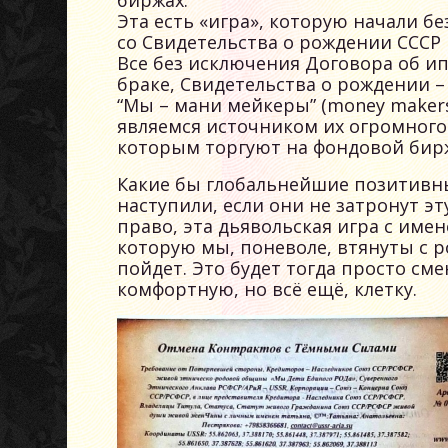
биржах.
Эта есть «игра», которую начали б
со Свидетельства о рождении СССР
Все без исключения Договора об и
браке, Свидетельства о рождении –
“Мы – мани мейкеры” (money makers
являемся источником их огромного 
которым торгуют на фондовой бирж
Какие бы глобальнейшие позитивны
наступили, если они не затронут эт
право, эта дьявольская игра с имен
которую мы, поневоле, втянуты с р
пойдет. Это будет тогда просто сме
комфортную, но всё ещё, клетку.