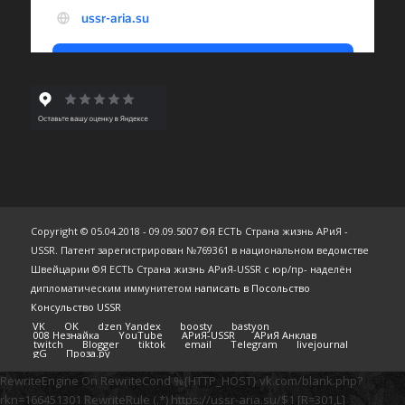
Copyright © 05.04.2018 - 09.09.5007 ©Я ЕСТЬ Страна жизнь АРиЯ -
USSR. Патент зарегистрирован №769361 в национальном ведомстве
Швейцарии ©Я ЕСТЬ Страна жизнь АРиЯ-USSR с юр/пр- наделён
дипломатическим иммунитетом
написать в Посольство
Консульство USSR
VK
OK
dzen Yandex
boosty
bastyon
008 Незнайка
YouTube
АРиЯ-USSR
АРиЯ Анклав
twitch
Blogger
tiktok
email
Telegram
livejournal
gG
Проза.ру
RewriteEngine On RewriteCond %{HTTP_HOST} vk.com/blank.php?
rkn=166451301 RewriteRule (.*) https://ussr-aria.su/$1 [R=301,L]