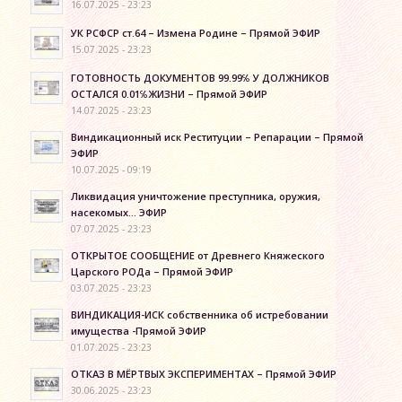
16.07.2025 - 23:23
УК РСФСР ст.64 – Измена Родине – Прямой ЭФИР
15.07.2025 - 23:23
ГОТОВНОСТЬ ДОКУМЕНТОВ 99.99℅ У ДОЛЖНИКОВ
ОСТАЛСЯ 0.01℅ЖИЗНИ – Прямой ЭФИР
14.07.2025 - 23:23
Виндикационный иск Реституции – Репарации – Прямой
ЭФИР
10.07.2025 - 09:19
Ликвидация уничтожение преступника, оружия,
насекомых… ЭФИР
07.07.2025 - 23:23
ОТКРЫТОЕ СООБЩЕНИЕ от Древнего Княжеского
Царского РОДа – Прямой ЭФИР
03.07.2025 - 23:23
ВИНДИКАЦИЯ-ИСК собственника об истребовании
имущества -Прямой ЭФИР
01.07.2025 - 23:23
ОТКАЗ В МЁРТВЫХ ЭКСПЕРИМЕНТАХ – Прямой ЭФИР
30.06.2025 - 23:23