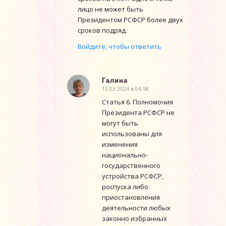
лицо не может быть
Президентом РСФСР более двух
сроков подряд.
Войдите, чтобы ответить
Галина
13.03.2024 в 04:58
говорит:
Статья 6. Полномочия
Президента РСФСР не
могут быть
использованы для
изменения
национально-
государственного
устройства РСФСР,
роспуска либо
приостановления
деятельности любых
законно избранных