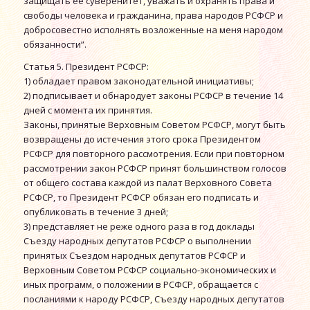
защищать ее суверенитет, уважать и охранять права и
свободы человека и гражданина, права народов РСФСР и
добросовестно исполнять возложенные на меня народом
обязанности”.
Статья 5. Президент РСФСР:
1) обладает правом законодательной инициативы;
2) подписывает и обнародует законы РСФСР в течение 14
дней с момента их принятия.
Законы, принятые Верховным Советом РСФСР, могут быть
возвращены до истечения этого срока Президентом
РСФСР для повторного рассмотрения. Если при повторном
рассмотрении закон РСФСР принят большинством голосов
от общего состава каждой из палат Верховного Совета
РСФСР, то Президент РСФСР обязан его подписать и
опубликовать в течение 3 дней;
3) представляет не реже одного раза в год доклады
Съезду народных депутатов РСФСР о выполнении
принятых Съездом народных депутатов РСФСР и
Верховным Советом РСФСР социально-экономических и
иных программ, о положении в РСФСР, обращается с
посланиями к народу РСФСР, Съезду народных депутатов