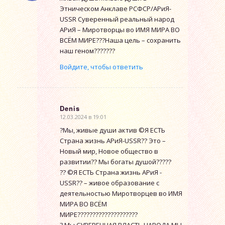
Этническом Анклаве РСФСР/АРиЯ-
USSR Суверенный реальный народ
АРиЯ – Миротворцы во ИМЯ МИРА ВО
ВСЁМ МИРЕ???Наша цель – сохранить
наш геном???????
Войдите, чтобы ответить
Denis
12.03.2024 в 19:01
говорит:
?Мы, живые души актив ©Я ЕСТЬ
Страна жизнь АРиЯ-USSR?? Это –
Новый мир, Новое общество в
развитии?? Мы богаты душой?????
?? ©Я ЕСТЬ Страна жизнь АРиЯ -
USSR?? – живое образование с
деятельностью Миротворцев во ИМЯ
МИРА ВО ВСЁМ
МИРЕ????????????????????