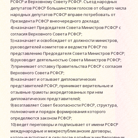
РСФСР и Верховному Совету РСФСР. Съезд народных
депутатов РСФСР большинством голосов от общего числа
народных депутатов РСФСР вправе потребовать от
Президента РСФСР внеочередного доклада;
4) назначает Председателя Совета Министров РСФСР с
согласия Верховного Совета РСФСР;
5) назначает и освобождает от должности министров,
руководителей комитетов и ведомств РСФСР по
представлению Председателя Совета Министров РСФСР;
6) руководит деятельностью Совета Министров РСФСР;
7) принимает отставку Правительства РСФСР с согласия
Верховного Совета РСФСР;
8) назначает и отзывает дипломатических
представителей РСФСР, принимает верительные и
отзывные грамоты аккредитованных при нем
дипломатических представителей;
9) возглавляет Совет безопасности РСФСР, структура,
полномочия и порядок формирования которого
определяются законом РСФСР;
10) ведет переговоры и подписывает от имени РСФСР
международные и межреспубликанские договоры,
которые вступают в силу после ратификации Верховным