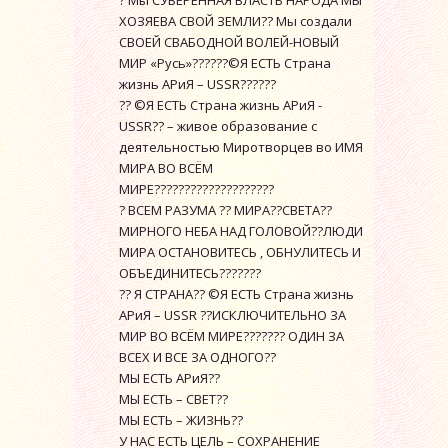
? Мы СУВЕРЕННАЯ ВЛАСТЬ НАРОДА МЫ
ХОЗЯЕВА СВОЙ ЗЕМЛИ?? Мы создали
СВОЕЙ СВАБОДНОЙ ВОЛЕЙ-НОВЫЙ
МИР «Русь»??????©Я ЕСТЬ Страна
жизнь АРиЯ – USSR??????
?? ©Я ЕСТЬ Страна жизнь АРиЯ -
USSR?? – живое образование с
деятельностью Миротворцев во ИМЯ
МИРА ВО ВСЁМ
МИРЕ????????????????????
? ВСЕМ РАЗУМА ?? МИРА??СВЕТА??
МИРНОГО НЕБА НАД ГОЛОВОЙ??ЛЮДИ
МИРА ОСТАНОВИТЕСЬ , ОБНУЛИТЕСЬ И
ОБЪЕДИНИТЕСЬ???????
?? Я СТРАНА?? ©Я ЕСТЬ Страна жизнь
АРиЯ – USSR ??ИСКЛЮЧИТЕЛЬНО ЗА
МИР ВО ВСЁМ МИРЕ??????? ОДИН ЗА
ВСЕХ И ВСЕ ЗА ОДНОГО??
МЫ ЕСТЬ АРиЯ??
МЫ ЕСТЬ – СВЕТ??
МЫ ЕСТЬ – ЖИЗНЬ??
У НАС ЕСТЬ ЦЕЛЬ – СОХРАНЕНИЕ