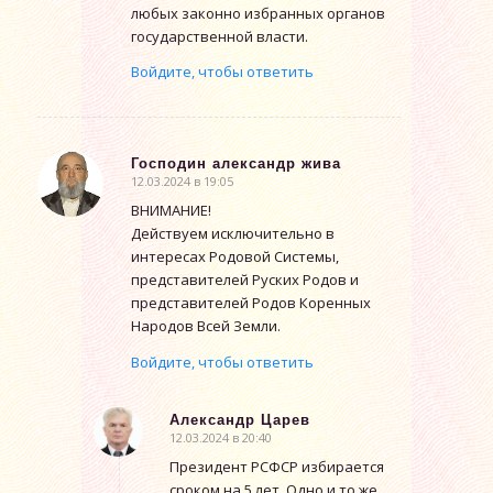
любых законно избранных органов
государственной власти.
Войдите, чтобы ответить
Господин александр жива
12.03.2024 в 19:05
говорит:
ВНИМАНИЕ!
Действуем исключительно в
интересах Родовой Системы,
представителей Руских Родов и
представителей Родов Коренных
Народов Всей Земли.
Войдите, чтобы ответить
Александр Царев
12.03.2024 в 20:40
говорит:
Президент РСФСР избирается
сроком на 5 лет. Одно и то же