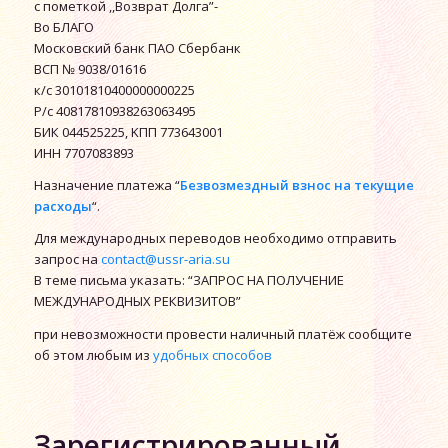
с пометкой ,,Возврат Долга”-
Во БЛАГО
Московский банк ПАО Сбербанк
ВСП № 9038/01616
к/с 30101810400000000225
P/c 40817810938263063495
БИК 044525225, ΚΠΠ 773643001
ИНН 7707083893
Назначение платежа “
Безвозмездный взнос на текущие
расходы
“.
Для международных переводов необходимо отправить
запрос на
contact@ussr-aria.su
В теме письма указать: “ЗАПРОС НА ПОЛУЧЕНИЕ
МЕЖДУНАРОДНЫХ РЕКВИЗИТОВ”
при невозможности провести наличный платёж сообщите
об этом любым из
удобных способов
Зарегистрированный