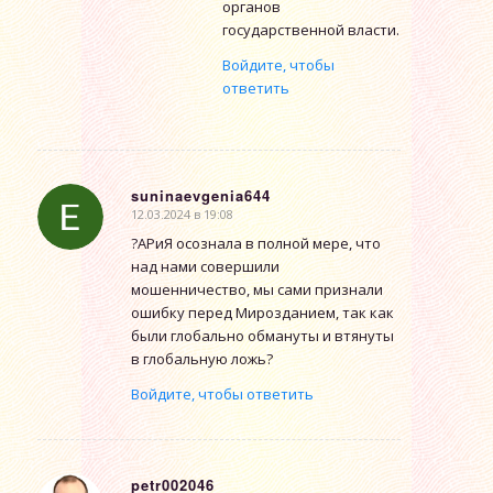
органов
государственной власти.
Войдите, чтобы
ответить
suninaevgenia644
12.03.2024 в 19:08
говорит:
?АРиЯ осознала в полной мере, что
над нами совершили
мошенничество, мы сами признали
ошибку перед Мирозданием, так как
были глобально обмануты и втянуты
в глобальную ложь?
Войдите, чтобы ответить
petr002046