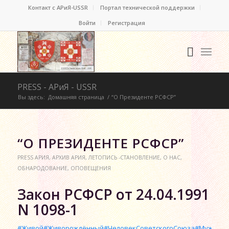
Контакт c АРиЯ-USSR
Портал технической поддержки
Войти
Регистрация
PRESS - АРиЯ - USSR
Вы здесь:
Домашняя страница
/
“О Президенте РСФСР”
“О ПРЕЗИДЕНТЕ РСФСР”
PRESS АРИЯ
,
АРХИВ АРИЯ
,
ЛЕТОПИСЬ -СТАНОВЛЕНИЕ
,
О НАС
,
ОБНАРОДОВАНИЕ
,
ОПОВЕЩЕНИЯ
Закон РСФСР от 24.04.1991
N 1098-1
#Живой
#Живорождённый
#ЧеловекСоветскогоСоюза
#Мужчина