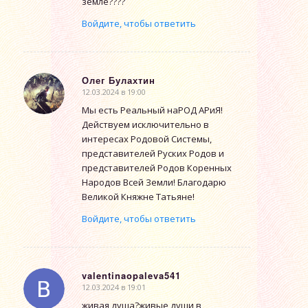
земле????
Войдите, чтобы ответить
Олег Булахтин
12.03.2024 в 19:00
говорит:
Мы есть Реальный наРОД АРиЯ!
Действуем исключительно в
интересах Родовой Системы,
представителей Руских Родов и
представителей Родов Коренных
Народов Всей Земли! Благодарю
Великой Княжне Татьяне!
Войдите, чтобы ответить
valentinaopaleva541
12.03.2024 в 19:01
говорит:
живая душа?живые души в