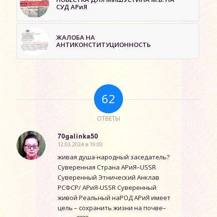
СУД АРиЯ
ЖАЛОБА НА
АНТИКОНСТИТУЦИОННОСТЬ
62
ОТВЕТЫ
70galinka50
12.03.2024 в 19:00
говорит:
живая душа-народный заседатель?
Суверенная Страна АРиЯ–USSR
Суверенный Этнический Анклав
РСФСР/ АРиЯ-USSR Суверенный
живой Реальный наРОД АРиЯ имеет
цель – сохранить жизни на почве–