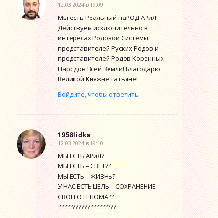
12.03.2024 в 19:09
говорит:
Мы есть Реальный наРОД АРиЯ!
Действуем исключительно в
интересах Родовой Системы,
представителей Руских Родов и
представителей Родов Коренных
Народов Всей Земли! Благодарю
Великой Княжне Татьяне!
Войдите, чтобы ответить
1958lidka
12.03.2024 в 19:10
говорит:
МЫ ЕСТЬ АРиЯ?
МЫ ЕСТЬ – СВЕТ??
МЫ ЕСТЬ – ЖИЗНЬ?
У НАС ЕСТЬ ЦЕЛЬ – СОХРАНЕНИЕ
СВОЕГО ГЕНОМА??
????????????????????