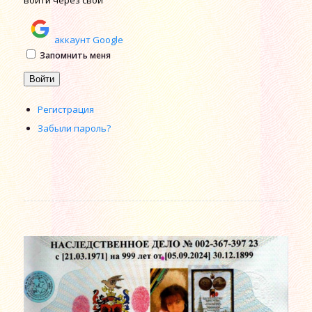
аккаунт Google
Alternative:
Запомнить меня
Войти
Регистрация
Забыли пароль?