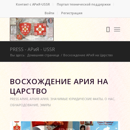
Контакт c АРиЯ-USSR
Портал технической поддержки
Войти
Регистрация
PRESS - АРиЯ - USSR
Вы здесь:
Домашняя страница
/
Восхождение АРиЯ на Царство
ВОСХОЖДЕНИЕ АРИЯ НА
ЦАРСТВО
PRESS АРИЯ
,
АРХИВ АРИЯ
,
ЗНАЧИМЫЕ ЮРИДИЧЕСКИЕ ФАКТЫ
,
О НАС
,
ОБНАРОДОВАНИЕ
,
ЭФИРЫ