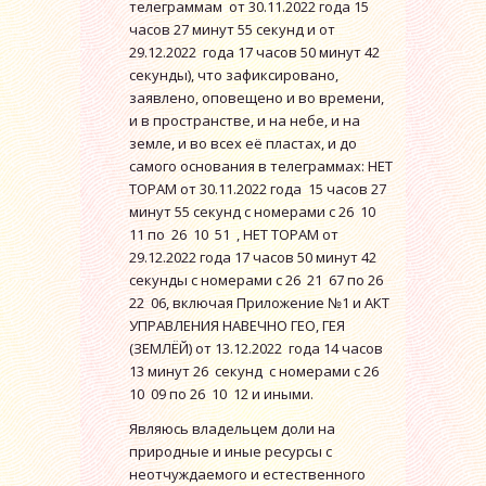
телеграммам от 30.11.2022 года 15
часов 27 минут 55 секунд и от
29.12.2022 года 17 часов 50 минут 42
секунды), что зафиксировано,
заявлено, оповещено и во времени,
и в пространстве, и на небе, и на
земле, и во всех её пластах, и до
самого основания в телеграммах: НЕТ
ТОРАМ от 30.11.2022 года 15 часов 27
минут 55 секунд с номерами с 26 10
11 по 26 10 51 , НЕТ ТОРАМ от
29.12.2022 года 17 часов 50 минут 42
секунды с номерами с 26 21 67 по 26
22 06, включая Приложение №1 и АКТ
УПРАВЛЕНИЯ НАВЕЧНО ГЕО, ГЕЯ
(ЗЕМЛЁЙ) от 13.12.2022 года 14 часов
13 минут 26 секунд с номерами c 26
10 09 по 26 10 12 и иными.
Являюсь владельцем доли на
природные и иные ресурсы с
неотчуждаемого и естественного