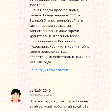
1945 года!
Знамя Победы, Красное знамя,
символ Победы народов СССР в
Великой Отечественной войне, в
сиянии ореола торжества,
таинственности и даже горечи
хранится в Центральном музее
Вооружённых сил Российской
Федерации. Хранится и хранит тайну
своего водружения над
поверженным Рейхстагом в ночь на 1
мая 1945 года
Войдите, чтобы ответить
belka012040
16.05.2023 в 22:20
говорит:
От всего сердца , Благодарю Татьяну,
за её великий глобальный труд!!! , За