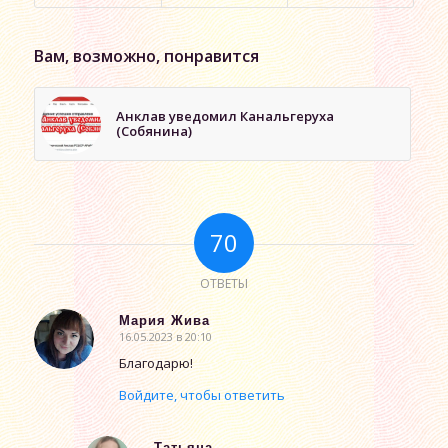
Вам, возможно, понравится
Анклав уведомил Канальгеруха
(Собянина)
70
ОТВЕТЫ
Мария Жива
16.05.2023 в 20:10
говорит:
Благодарю!
Войдите, чтобы ответить
Татьяна