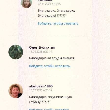
02.11.2023 в 16:35
говорит:
Благодарю, благодарю,
благодарю! ??????
Войдите, чтобы ответить
Олег Булахтин
16.05.2023 в 20:14
говорит:
Благодарю за труд и знания!
Войдите, чтобы ответить
akulovan1965
16.05.2023 в 20:19
говорит:
Благодарю, за уникальную
Страну!??????
Войдите, чтобы ответить