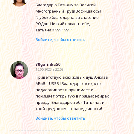
Благодарю Татьяну за Великий
Многогранный Труд! Восхищаюсь!
Глубоко благодарна за спасение
РОДов. Низкий поклон тебе,
Татьяна!!!??????????
Войдите, чтобы ответить
70galinka50
16.05.2023 в 22:58
говорит:
Приветствую всех живых душ Анклав
АРиЯ – USSR ! Благодарю всех, кто
поддерживает и принимает и
понимает открытую в прямых эфирах
правду. Благодарю,тебя Татьяна , и
твой труд во имя справедливости!
Войдите, чтобы ответить