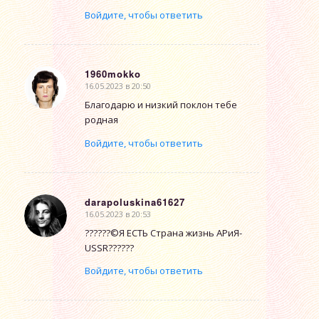
Войдите, чтобы ответить
1960mokko
16.05.2023 в 20:50
говорит:
Благодарю и низкий поклон тебе
родная
Войдите, чтобы ответить
darapoluskina61627
16.05.2023 в 20:53
говорит:
??????©Я ЕСТЬ Страна жизнь АРиЯ-
USSR??????
Войдите, чтобы ответить