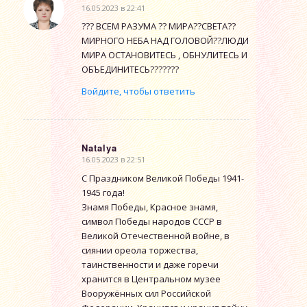
16.05.2023 в 22:41
говорит:
??? ВСЕМ РАЗУМА ?? МИРА??СВЕТА??
МИРНОГО НЕБА НАД ГОЛОВОЙ??ЛЮДИ
МИРА ОСТАНОВИТЕСЬ , ОБНУЛИТЕСЬ И
ОБЪЕДИНИТЕСЬ???????
Войдите, чтобы ответить
Natalya
16.05.2023 в 22:51
говорит:
С Праздником Великой Победы 1941-
1945 года!
Знамя Победы, Красное знамя,
символ Победы народов СССР в
Великой Отечественной войне, в
сиянии ореола торжества,
таинственности и даже горечи
хранится в Центральном музее
Вооружённых сил Российской