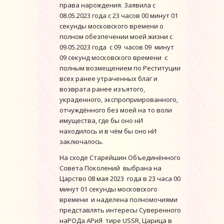
права нарождения. Заявила с
08.05.2023 года с 23 часов 00 минут 01
секунды московского времени о
полном обезпечении моей жизни с
09.05.2023 года с 09 часов 09 минут
09 секунд московского времени с
полным возмещением по Реституции
всех ранее утраченных благ и
возврата ранее изъятого,
украденного, экспроприированного,
отчуждённого без моей на то воли
имущества, где бы оно нИ
находилось и в чём бы оно нИ
заключалось.
На сходе Старейшин Объединённого
Совета Поколений выбрана на
Царство 08 мая 2023 года в 23 часа 00
минут 01 секунды московского
времени и наделена полномочиями
представлять интересы Суверенного
наРОДа АРиЯ тире USSR, Царица в