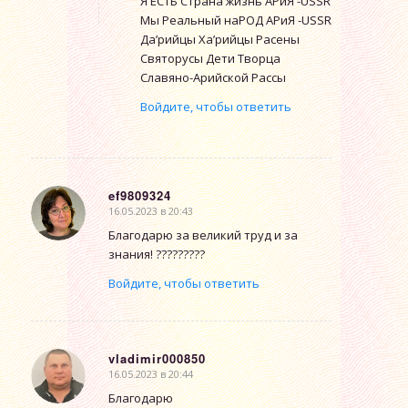
Я ЕСТЬ Страна жизнь АРиЯ -USSR
Мы Реальный наРОД АРиЯ -USSR
Да’рийцы Ха’рийцы Расены
Святорусы Дети Творца
Славяно-Арийской Рассы
Войдите, чтобы ответить
ef9809324
16.05.2023 в 20:43
говорит:
Благодарю за великий труд и за
знания! ?????????
Войдите, чтобы ответить
vladimir000850
16.05.2023 в 20:44
говорит:
Благодарю