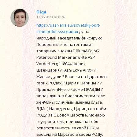
Olga
17.05.2023 в 00:26
говорит:
https://ussr-aria.su/sovetskij-port-
minmorflot-sssrживая
душа –
народный заседатель фиксирую:
Поверенные по патентам и
товарным знакам E.Blum&Co.AG
Patent-und Markenanw?lte VSP
Vorderberg 118044 Цюрих
Швейцария?? Азъ Есмь АРиЯ ??
Живые души ? Взашли на Царство в
своих РОДах?? Цари и Царицы ? ?
Правда и нИчего кроме-ПРАВДЫ ?
живая душа в биологическом теле
женЧины с личным именем ольга.
Я (Мы) Народ есмь, Царица в своём
РОДу и РОДовом Царстве, Монарх-
соуправитель, приняла на себя
ответственность за свой РОД и
взошла на Царство в своём РОДу.