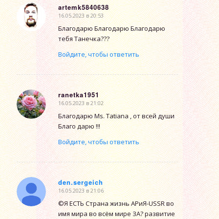
artemk5840638
16.05.2023 в 20:53
говорит:
Благодарю Благодарю Благодарю
тебя Танечка???
Войдите, чтобы ответить
ranetka1951
16.05.2023 в 21:02
говорит:
Благодарю Ms. Tatiana , от всей души
Благо дарю !!!
Войдите, чтобы ответить
den.sergeich
16.05.2023 в 21:06
говорит:
©Я ЕСТЬ Страна жизнь АРиЯ-USSR во
имя мира во всём мире ЗА? развитие