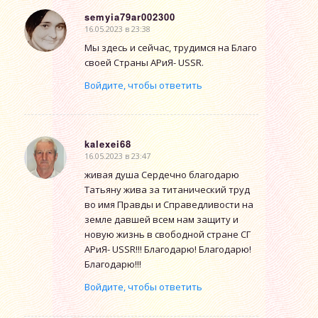
semyia79ar002300
16.05.2023 в 23:38
говорит:
Мы здесь и сейчас, трудимся на Благо
своей Страны АРиЯ- USSR.
Войдите, чтобы ответить
kalexei68
16.05.2023 в 23:47
говорит:
живая душа Сердечно благодарю
Татьяну жива за титанический труд
во имя Правды и Справедливости на
земле давшей всем нам защиту и
новую жизнь в свободной стране СГ
АРиЯ- USSR!!! Благодарю! Благодарю!
Благодарю!!!
Войдите, чтобы ответить