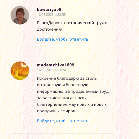
bawariya59
16.05.2023 в 22:58
говорит:
БлагоДарю за титанический труд и
достижения!!!
Войдите, чтобы ответить
madamzhiva1899
16.05.2023 в 23:24
говорит:
Искренне благодарю за столь
интересную и безценную
информацию, за проделанный труд,
за разъяснения для всех.
С нетерпением жду новых и новых
правдивых эфиров.
Войдите, чтобы ответить