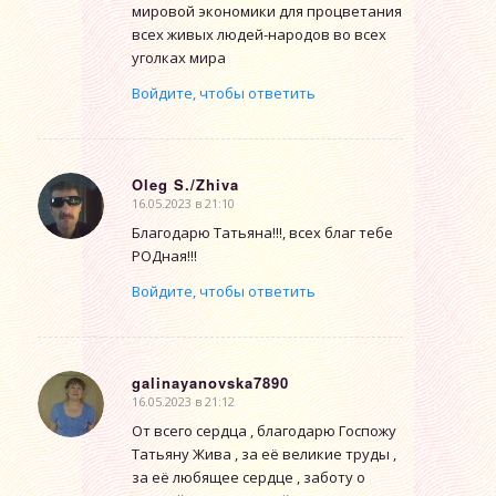
мировой экономики для процветания
всех живых людей-народов во всех
уголках мира
Войдите, чтобы ответить
Oleg S./Zhiva
16.05.2023 в 21:10
говорит:
Благодарю Татьяна!!!, всех благ тебе
РОДная!!!
Войдите, чтобы ответить
galinayanovska7890
16.05.2023 в 21:12
говорит:
От всего сердца , благодарю Госпожу
Татьяну Жива , за её великие труды ,
за её любящее сердце , заботу о