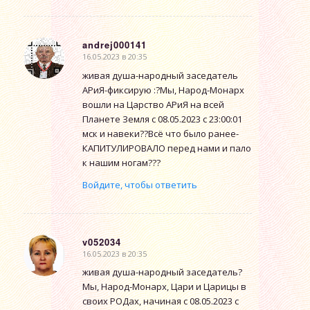
andrej000141
16.05.2023 в 20:35
говорит:
живая душа-народный заседатель
АРиЯ-фиксирую :?Мы, Народ-Монарх
вошли на Царство АРиЯ на всей
Планете Земля с 08.05.2023 с 23:00:01
мск и навеки??Всё что было ранее-
КАПИТУЛИРОВАЛО перед нами и пало
к нашим ногам???
Войдите, чтобы ответить
v052034
16.05.2023 в 20:35
говорит:
живая душа-народный заседатель?
Мы, Народ-Монарх, Цари и Царицы в
своих РОДах, начиная с 08.05.2023 с