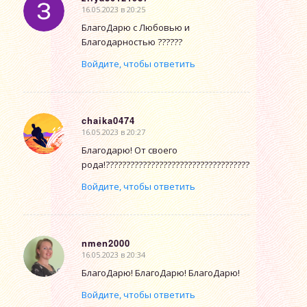
16.05.2023 в 20:25
говорит:
БлагоДарю с Любовью и
Благодарностью ??????
Войдите, чтобы ответить
chaika0474
16.05.2023 в 20:27
говорит:
Благодарю! От своего
рода!?????????????????????????????????????????????????
Войдите, чтобы ответить
nmen2000
16.05.2023 в 20:34
говорит:
БлагоДарю! БлагоДарю! БлагоДарю!
Войдите, чтобы ответить