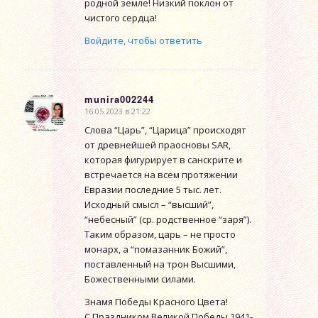
родной земле! Низкий поклон от
чистого сердца!
Войдите, чтобы ответить
munira002244
16.05.2023 в 21:22
говорит:
Слова “Царь”, “Царица” происходят
от древнейшей праосновы SAR,
которая фигурирует в санскрите и
встречается на всем протяжении
Евразии последние 5 тыс. лет.
Исходный смысл – “высший”,
“небесный” (ср. родственное “заря”).
Таким образом, царь – не просто
монарх, а “помазанник Божий”,
поставленный на трон Высшими,
Божественными силами.
Знамя Победы Красного Цвета!
С Праздником Великой Победы 1941-