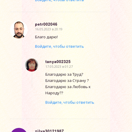
petr002046
16.05.2023 в 20:19
говорит:
Благо дарю!
Войдите, чтобы ответить
tanya002325
17.05.2023 в 01:27
говорит:
Благодарю за Труд?
Благодарю за Страну ?
Благодарю за Любовь к
Народу??
Войдите, чтобы ответить
zilya30121987