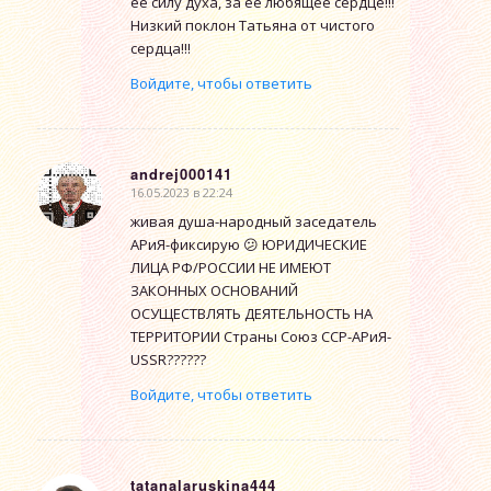
её силу духа, за её любящее сердце!!!
Низкий поклон Татьяна от чистого
сердца!!!
Войдите, чтобы ответить
andrej000141
16.05.2023 в 22:24
говорит:
живая душа-народный заседатель
АРиЯ-фиксирую 😕 ЮРИДИЧЕСКИЕ
ЛИЦА РФ/РОССИИ НЕ ИМЕЮТ
ЗАКОННЫХ ОСНОВАНИЙ
ОСУЩЕСТВЛЯТЬ ДЕЯТЕЛЬНОСТЬ НА
ТЕРРИТОРИИ Страны Союз ССР-АРиЯ-
USSR??????
Войдите, чтобы ответить
tatanalaruskina444