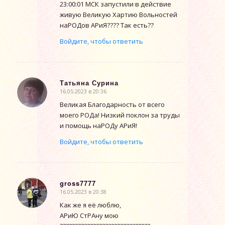
23:00:01 МСК запустили в действие
живую Великую Хартию Вольностей
наРОДов АРиЯ???? Так есть??
Войдите, чтобы ответить
Татьяна Сурина
16.05.2023 в 20:36
говорит:
Великая Благодарность от всего
моего РОДа! Низкий поклон за труды
и помощь наРОДу АРиЯ!
Войдите, чтобы ответить
gross7777
16.05.2023 в 20:38
говорит:
Как же я её люблю,
АРиЮ СтРАну мою