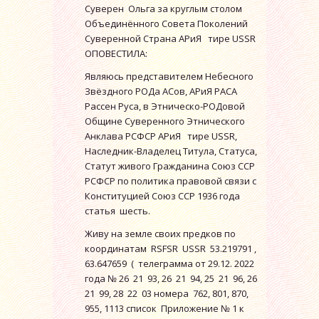
Суверен Ольга за круглым столом
Объединённого Совета Поколений
Суверенной Страна АРиЯ тире USSR
ОПОВЕСТИЛА:
Являюсь представителем Небесного
Звёздного РОДа АСов, АРиЯ РАСА
Рассен Руса, в Этническо-РОДовой
Общине Суверенного Этнического
Анклава РСФСР АРиЯ тире USSR,
Наследник-Владелец Титула, Статуса,
Статут живого Гражданина Союз ССР
РСФСР по политика правовой связи с
Конституцией Союз ССР 1936 года
статья шесть.
Живу на земле своих предков по
координатам RSFSR USSR 53.219791 ,
63.647659 ( телеграмма от 29.12. 2022
года № 26 21 93, 26 21 94, 25 21 96, 26
21 99, 28 22 03 номера 762, 801, 870,
955, 1113 список Приложение № 1 к