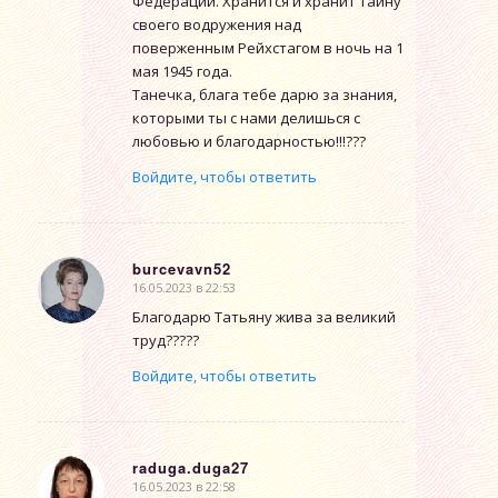
Федерации. Хранится и хранит тайну
своего водружения над
поверженным Рейхстагом в ночь на 1
мая 1945 года.
Танечка, блага тебе дарю за знания,
которыми ты с нами делишься с
любовью и благодарностью!!!???
Войдите, чтобы ответить
burcevavn52
16.05.2023 в 22:53
говорит:
Благодарю Татьяну жива за великий
труд?????
Войдите, чтобы ответить
raduga.duga27
16.05.2023 в 22:58
говорит: