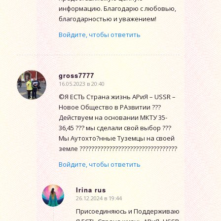
информацию. Благодарю с любовью,
благодарностью и уважением!
Войдите, чтобы ответить
gross7777
16.05.2023 в 20:40
говорит:
©Я ЕСТЬ Страна жизнь АРиЯ – USSR –
Новое Общество в РАзвитии ???
Действуем на основании МКТУ 35-
36,45 ??? мы сделали свой выбор ???
Мы Аутохто?нные Туземцы на своей
земле ?????????????????????????????????
Войдите, чтобы ответить
Irina rus
26.12.2024 в 19:44
говорит:
Присоединяюсь и Поддерживаю