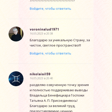
??????????????????????????????
Войдите, чтобы ответить
voroninalud1971
16.05.2023 в 20:38
говорит:
Благодарю за уникальную Страну, за
чистое, светлое пространство!!!
Войдите, чтобы ответить
nikolaisil59
16.05.2023 в 20:40
говорит:
разделяю озвученную точку зрения
и полностью поддерживаю выводы
Владельца Бенефициара Госпожи
Татьяна А. П. Присоединяюсь!
Благодарю за великий труд,
предоставляемую ценную