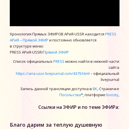
Хронология Прямых ЭФИРОВ АРиЯ-USSR находится
PRESS
АРиЯ – Прямой ЭФИР
и постоянно обновляется
в структуре меню:
PRESS АРиЯ-USSR/
Прямой ЭФИР
Список официальных
PRESS
можно найти в нижней части
сайта
https://aria-ussr.livejournal.com/4379.html
– официальный
livejournal
Запись данной трансляции доступна в
ВК
, Страничке
Посольства
*, платформе
boosty
,
Ссылки на ЭФИР и по теме ЭФИРа:
Благо дарим за теплую душевную