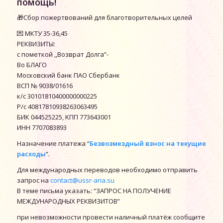
помощь!
🎁Сбор пожертвований для благотворительных целей
💌 МКТУ 35-36,45
РЕКВИЗИТЫ:
с пометкой ,,Возврат Долга”-
Во БЛАГО
Московский банк ПАО Сбербанк
ВСП № 9038/01616
к/с 30101810400000000225
P/c 40817810938263063495
БИК 044525225, ΚΠΠ 773643001
ИНН 7707083893
Назначение платежа “
Безвозмездный взнос на текущие
расходы
“.
Для международных переводов необходимо отправить
запрос на
contact@ussr-aria.su
В теме письма указать: “ЗАПРОС НА ПОЛУЧЕНИЕ
МЕЖДУНАРОДНЫХ РЕКВИЗИТОВ”
при невозможности провести наличный платёж сообщите