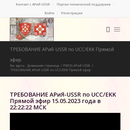
Контакт c АРиЯ-USSR
Портал технической поддержки
Войти
Регистрация
ТРЕБОВАНИЕ АРиЯ-USSR по UCC/EKK Прямой
эфир
Вы здесь:
Домашняя страница
/
PRESS АРиЯ USSR
/
ТРЕБОВАНИЕ АРиЯ-USSR по UCC/EKK Прямой эфир
ТРЕБОВАНИЕ АРиЯ-USSR по UCC/EKK
Прямой эфир 15.05.2023 года в
22:22:22 МСК