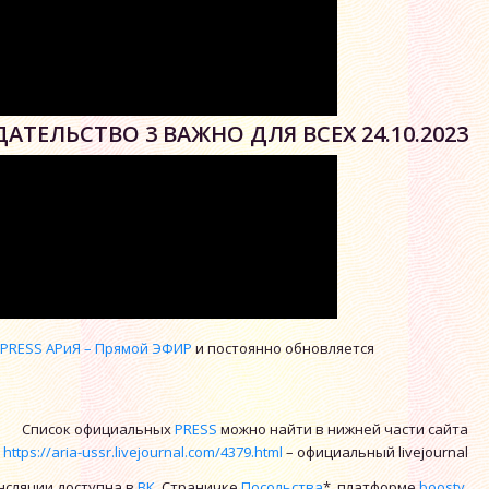
ДАТЕЛЬСТВО 3 ВАЖНО ДЛЯ ВСЕХ 24.10.2023
я
PRESS АРиЯ – Прямой ЭФИР
и постоянно обновляется
Список официальных
PRESS
можно найти в нижней части сайта
https://aria-ussr.livejournal.com/4379.html
– официальный livejournal
нсляции доступна в
ВК
, Страничке
Посольства
*, платформе
boosty
,