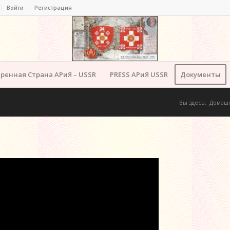
Войти
Регистрация
ренная Страна АРиЯ – USSR
PRESS АРиЯ USSR
Документы
Вы здесь:
Домашн