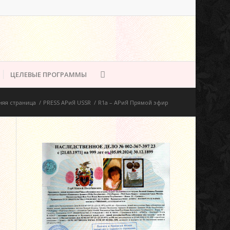
ЦЕЛЕВЫЕ ПРОГРАММЫ
яя страница
/
PRESS АРиЯ USSR
/
R1а – АРиЯ Прямой эфир