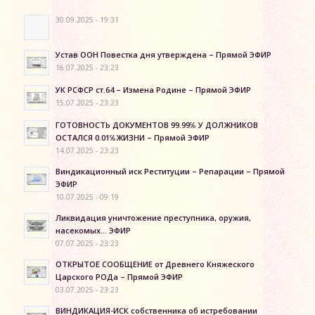
30.09.2025 - 19:31
Устав ООН Повестка дня утверждена – Прямой ЭФИР
16.07.2025 - 23:23
УК РСФСР ст.64 – Измена Родине – Прямой ЭФИР
15.07.2025 - 23:23
ГОТОВНОСТЬ ДОКУМЕНТОВ 99.99℅ У ДОЛЖНИКОВ
ОСТАЛСЯ 0.01℅ЖИЗНИ – Прямой ЭФИР
14.07.2025 - 23:23
Виндикационный иск Реституции – Репарации – Прямой
ЭФИР
10.07.2025 - 09:19
Ликвидация уничтожение преступника, оружия,
насекомых… ЭФИР
07.07.2025 - 23:23
ОТКРЫТОЕ СООБЩЕНИЕ от Древнего Княжеского
Царского РОДа – Прямой ЭФИР
03.07.2025 - 23:23
ВИНДИКАЦИЯ-ИСК собственника об истребовании