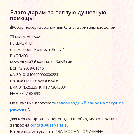
Благо дарим за теплую душевную
помощь!
🎁Сбор пожертвований для благотворительных целей
💌 МКТУ 35-36,45
РЕКВИЗИТЫ:
с пометкой ,,Возврат Долга”-
Во БЛАГО
Московский банк ПАО Сбербанк
ВСП № 9038/01616
к/с 30101810400000000225
P/c 40817810938263063495
БИК 044525225, ΚΠΠ 773643001
ИНН 7707083893
Назначение платежа “
Безвозмездный взнос на текущие
расходы
“.
Для международных переводов необходимо отправить
запрос на
contact@ussr-aria.su
В теме письма указать: “ЗАПРОС НА ПОЛУЧЕНИЕ