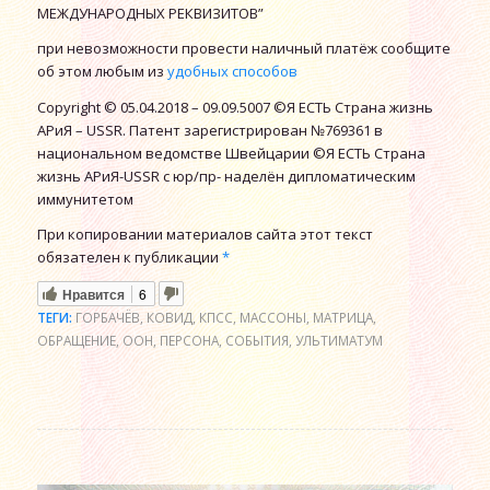
МЕЖДУНАРОДНЫХ РЕКВИЗИТОВ”
при невозможности провести наличный платёж сообщите
об этом любым из
удобных способов
Copyright © 05.04.2018 – 09.09.5007 ©Я ЕСТЬ Страна жизнь
АРиЯ – USSR. Патент зарегистрирован №769361 в
национальном ведомстве Швейцарии ©Я ЕСТЬ Страна
жизнь АРиЯ-USSR с юр/пр- наделён дипломатическим
иммунитетом
При копировании материалов сайта этот текст
обязателен к публикации
*
Нравится
6
ТЕГИ:
ГОРБАЧЁВ
,
КОВИД
,
КПСС
,
МАССОНЫ
,
МАТРИЦА
,
ОБРАЩЕНИЕ
,
ООН
,
ПЕРСОНА
,
СОБЫТИЯ
,
УЛЬТИМАТУМ