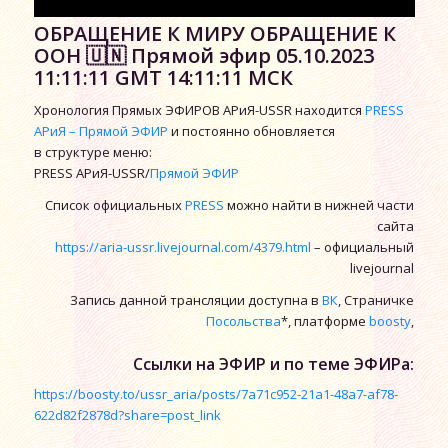
ОБРАЩЕНИЕ К МИРУ ОБРАЩЕНИЕ К
ООН 🇺🇳 Прямой эфир 05.10.2023
11:11:11 GMT 14:11:11 МСК
Хронология Прямых ЭФИРОВ АРиЯ-USSR находится
PRESS
АРиЯ – Прямой ЭФИР
и постоянно обновляется
в структуре меню:
PRESS АРиЯ-USSR/
Прямой ЭФИР
Список официальных
PRESS
можно найти в нижней части
сайта
https://aria-ussr.livejournal.com/4379.html
– официальный
livejournal
Запись данной трансляции доступна в
ВК
, Страничке
Посольства
*, платформе
boosty
,
Ссылки на ЭФИР и по теме ЭФИРа:
https://boosty.to/ussr_aria/posts/7a71c952-21a1-48a7-af78-
622d82f2878d?share=post_link