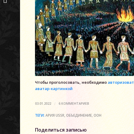
Возврат активов...
Чтобы проголосовать, необходимо
авторизоват
аватар-картинкой
/
03.01.2022
6 КОММЕНТАРИЕВ
ТЕГИ:
АРИЯ USSR
,
ОБЪЕДИНЕНИЕ
,
ООН
Поделиться записью