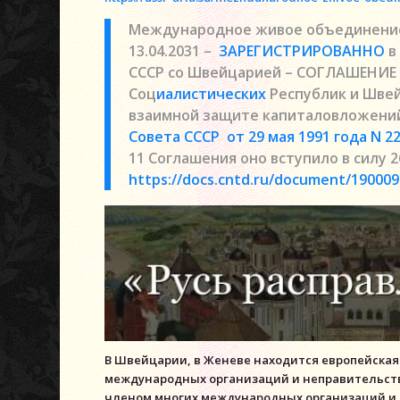
Международное живое объединен
13.04.2031 –
ЗАРЕГИСТРИРОВАННО
в
СССР со Швейцарией – СОГЛАШЕНИЕ 
Соц
иалистических
Республик и Шве
взаимной защите капиталовложен
Совета СССР от 29 мая 1991 года N 2
11 Соглашения оно вступило в силу 26
https://docs.cntd.ru/document/190009
В Швейцарии, в Женеве находится европейска
международных организаций и неправительств
членом многих международных организаций и и