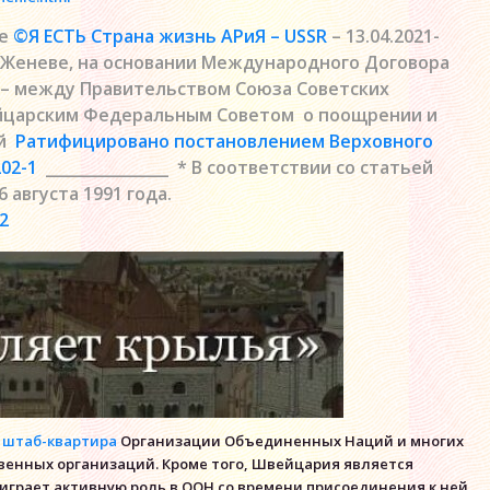
ие
©Я ЕСТЬ Страна жизнь АРиЯ – USSR
– 13.04.2021-
 Женеве, на основании Международного Договора
– между Правительством Союза Советских
йцарским Федеральным Советом о поощрении и
ий
Ратифицировано постановлением Верховного
202-1
________________ * В соответствии со статьей
 августа 1991 года.
2
я
штаб-квартира
Организации Объединенных Наций и многих
енных организаций. Кроме того, Швейцария является
грает активную роль в ООН со времени присоединения к ней