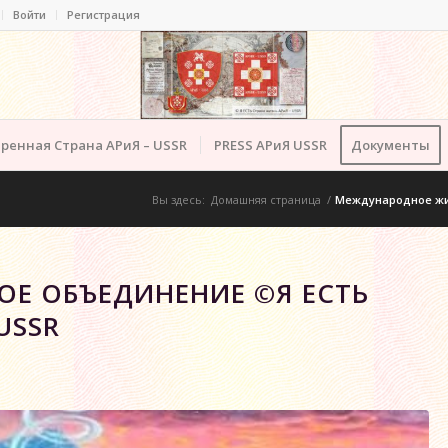
Войти
Регистрация
ренная Страна АРиЯ – USSR
PRESS АРиЯ USSR
Документы
Вы здесь:
Домашняя страница
/
Международное жив
Е ОБЪЕДИНЕНИЕ ©Я ЕСТЬ
USSR