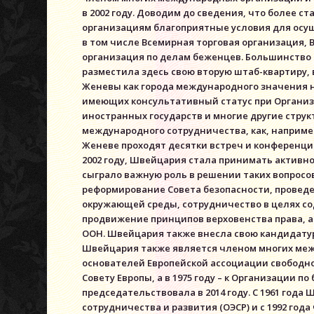
в 2002 году. Доводим до сведения, что более
организациям благоприятные условия для осущ
в том числе Всемирная торговая организация,
организация по делам беженцев. Большинство и
разместила здесь свою вторую штаб-квартиру, 
Женевы как города международного значения 
имеющих консультативный статус при Организ
иностранных государств и многие другие стру
международного сотрудничества, как, наприме
Женеве проходят десятки встреч и конференци
2002 году, Швейцария стала принимать активно
сыграло важную роль в решении таких вопросов,
реформирование Совета безопасности, провед
окружающей среды, сотрудничество в целях с
продвижение принципов верховенства права, а
ООН. Швейцария также внесла свою кандидатуру
Швейцария также является членом многих межд
основателей Европейской ассоциации свободной
Совету Европы, а в 1975 году – к Организации по
председательствовала в 2014 году. С 1961 год
сотрудничества и развития (ОЭСР) и с 1992 го