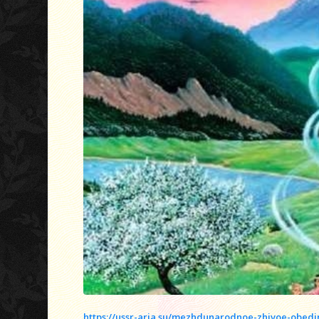
https://ussr-aria.su/mezhdunarodnoe-zhivoe-obedi