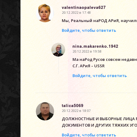
valentinaopaleva627
20.12.2022 в 17:48
говорит:
Мы, Реальный наРОД АРиЯ, научили
Войдите, чтобы ответить
nina.makarenko.1942
20.12.2022 в 19:58
говорит:
Ма наРод Русов совсем недавн
С.Г. АРиЯ – USSR
Войдите, чтобы ответить
talica5069
20.12.2022 в 18:07
говорит:
ДОЛЖНОСТНЫЕ И ВЫБОРНЫЕ ЛИЦА 
ДОКУМЕНТОВ И ДРУГИХ ТЯЖКИХ УГ
Войдите, чтобы ответить