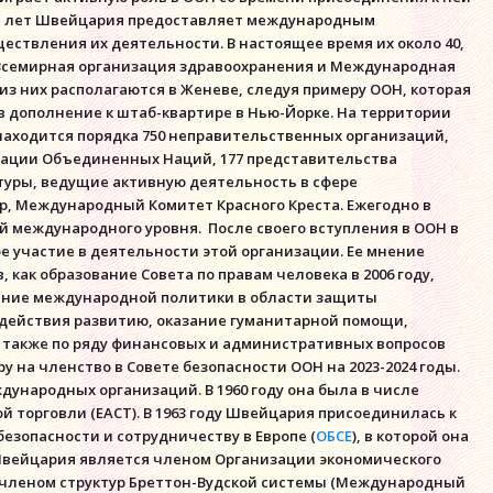
 ста лет Швейцария предоставляет международным
ествления их деятельности. В настоящее время их около 40,
 Всемирная организация здравоохранения и Международная
з них располагаются в Женеве, следуя примеру ООН, которая
в дополнение к штаб-квартире в Нью-Йорке. На территории
находится порядка 750 неправительственных организаций,
ации Объединенных Наций, 177 представительства
ктуры, ведущие активную деятельность в сфере
р, Международный Комитет Красного Креста. Ежегодно в
й международного уровня. После своего вступления в ООН в
е участие в деятельности этой организации. Ее мнение
 как образование Совета по правам человека в 2006 году,
ение международной политики в области защиты
одействия развитию, оказание гуманитарной помощи,
 также по ряду финансовых и административных вопросов
 на членство в Совете безопасности ООН на 2023-2024 годы.
ународных организаций. В 1960 году она была в числе
 торговли (ЕАСТ). В 1963 году Швейцария присоединилась к
 безопасности и сотрудничеству в Европе (
ОБСЕ
), в которой она
а Швейцария является членом Организации экономического
да членом структур Бреттон-Вудской системы (Международный