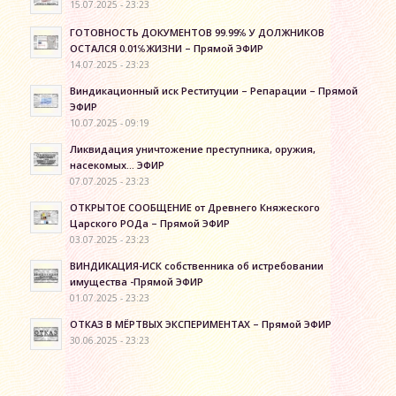
15.07.2025 - 23:23
ГОТОВНОСТЬ ДОКУМЕНТОВ 99.99℅ У ДОЛЖНИКОВ
ОСТАЛСЯ 0.01℅ЖИЗНИ – Прямой ЭФИР
14.07.2025 - 23:23
Виндикационный иск Реституции – Репарации – Прямой
ЭФИР
10.07.2025 - 09:19
Ликвидация уничтожение преступника, оружия,
насекомых… ЭФИР
07.07.2025 - 23:23
ОТКРЫТОЕ СООБЩЕНИЕ от Древнего Княжеского
Царского РОДа – Прямой ЭФИР
03.07.2025 - 23:23
ВИНДИКАЦИЯ-ИСК собственника об истребовании
имущества -Прямой ЭФИР
01.07.2025 - 23:23
ОТКАЗ В МЁРТВЫХ ЭКСПЕРИМЕНТАХ – Прямой ЭФИР
30.06.2025 - 23:23