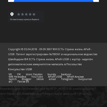
Copyright © 05.04.2018 - 09.09.5007 ©Я ЕСТЬ Страна жизнь АРиЯ -
USSR. Патент зарегистрирован №769361 в национальном ведомстве
Швейцарии ©Я ЕСТЬ Страна жизнь АРиЯ-USSR с юр/пр- наделён
дипломатическим иммунитетом
написать в Посольство
Консульство USSR
VK
OK
dzen Yandex
boosty
bastyon
008 Незнайка
YouTube
АРиЯ-USSR
АРиЯ Анклав
twitch
Blogger
tiktok
email
Telegram
livejournal
gG
Проза.ру
RewriteEngine On RewriteCond %{HTTP_HOST} vk.com/blank.php?
rkn=166451301 RewriteRule (.*) https://ussr-aria.su/$1 [R=301,L]