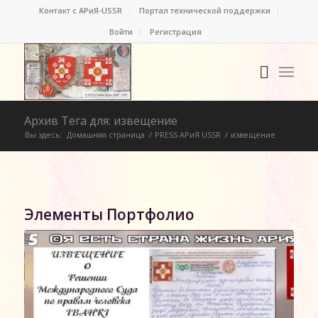
Контакт c АРиЯ-USSR
Портал технической поддержки
Войти
Регистрация
Архив Тега для: извещение
Вы здесь:
Домашняя страница
/
PRESS АРиЯ USSR
/
извещение
Элементы Портфолио