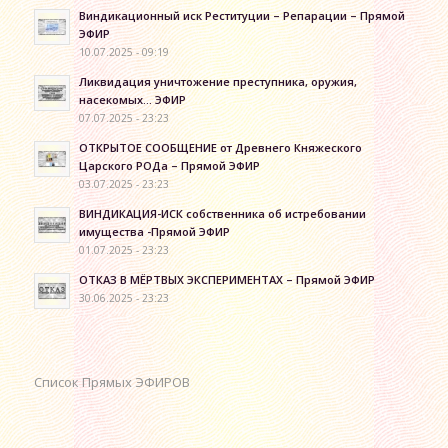
Виндикационный иск Реституции – Репарации – Прямой
ЭФИР
10.07.2025 - 09:19
Ликвидация уничтожение преступника, оружия,
насекомых… ЭФИР
07.07.2025 - 23:23
ОТКРЫТОЕ СООБЩЕНИЕ от Древнего Княжеского
Царского РОДа – Прямой ЭФИР
03.07.2025 - 23:23
ВИНДИКАЦИЯ-ИСК собственника об истребовании
имущества -Прямой ЭФИР
01.07.2025 - 23:23
ОТКАЗ В МЁРТВЫХ ЭКСПЕРИМЕНТАХ – Прямой ЭФИР
30.06.2025 - 23:23
Список Прямых ЭФИРОВ