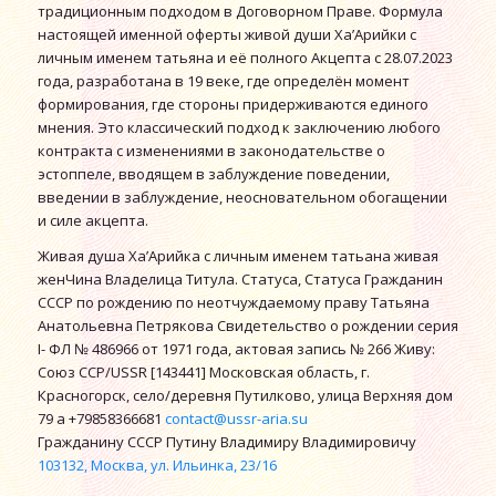
традиционным подходом в Договорном Праве. Формула
настоящей именной оферты живой души Ха’Арийки с
личным именем татьяна и её полного Акцепта с 28.07.2023
года, разработана в 19 веке, где определён момент
формирования, где стороны придерживаются единого
мнения. Это классический подход к заключению любого
контракта с изменениями в законодательстве о
эстоппеле, вводящем в заблуждение поведении,
введении в заблуждение, неосновательном обогащении
и силе акцепта.
Живая душа Ха’Арийка с личным именем татьана живая
женЧина Владелица Титула. Статуса, Статуса Гражданин
СССР по рождению по неотчуждаемому праву Татьяна
Анатольевна Петрякова Свидетельство о рождении серия
I- ФЛ № 486966 от 1971 года, актовая запись № 266 Живу:
Союз ССР/USSR [143441] Московская область, г.
Красногорск, село/деревня Путилково, улица Верхняя дом
79 а +79858366681
contact@ussr-aria.su
Гражданину СССР Путину Владимиру Владимировичу
103132, Москва, ул. Ильинка, 23/16