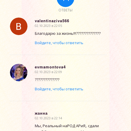
ОТВЕТЫ
valentinaziva566
02.10.2023 в 22:05
говорит:
Благодарю за жизнь!!!??????????????
Войдите, чтобы ответить
evmamontova4
02.10.2023 в 22:09
говорит:
??????????????
Войдите, чтобы ответить
жанна
02.10.2023 в 22:14
говорит:
Мы, Реальный наРОД АРиЯ,. сдали