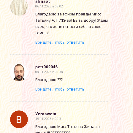
alinaot
06.11.2023 в 08:02
говорит:
Благодарю за эфиры правды Мисс
Татьяну А. П./Жива! Быть добру! Ждём
всех, кто хочет спасти себя и свою
семью!
Войдите, чтобы ответить
petr002046
08.11.2023 в 01:38
говорит:
Благодарю ???
Войдите, чтобы ответить
Verasweta
15.11.2023 в 09:31
говорит:
Благодарю Мисс Татьяна Жива за
жизнь!!! ???????????