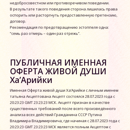
недобросовестном или противоречивом поведении.
В результате такого поведения сторона лишилась права
оспорить или расторгнуть предоставленную претензию,
договор.
Рекомендация по предотвращению эстоппеля одна:
“семь раз отмерь – один раз отрежь”.
ПУБЛИЧНАЯ ИМЕННАЯ
ОФЕРТА ЖИВОЙ ДУШИ
Ха’Арийки
Именная Оферта живой души Ха’Арийки с личным именем
татьяна Акцептована Акцепт состоялся 28.07.2023 года с
20:23:23 GMT 23:23:23 МСК. Акцепт признан в качестве
существенных требований после всего произведённого
анализа всех действий Гражданина СССР Путина
Владимира Владимировича, где начиная с 28.07.2023 года с
20:23:23 GMT 23:23:23 МСК является полным Акцептом с