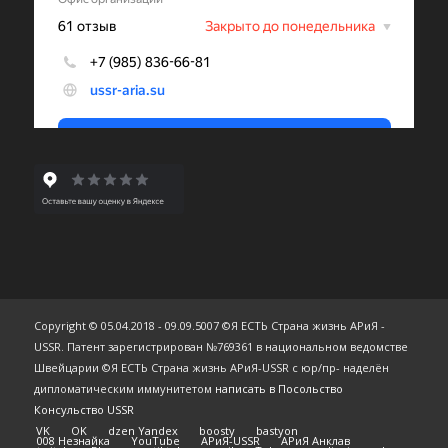
Copyright © 05.04.2018 - 09.09.5007 ©Я ЕСТЬ Страна жизнь АРиЯ -
USSR. Патент зарегистрирован №769361 в национальном ведомстве
Швейцарии ©Я ЕСТЬ Страна жизнь АРиЯ-USSR с юр/пр- наделён
дипломатическим иммунитетом
написать в Посольство
Консульство USSR
VK
OK
dzen Yandex
boosty
bastyon
008 Незнайка
YouTube
АРиЯ-USSR
АРиЯ Анклав