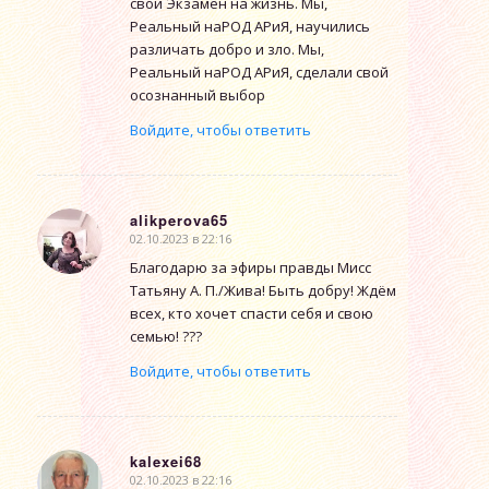
свой Экзамен на жизнь. Мы,
Реальный наРОД АРиЯ, научились
различать добро и зло. Мы,
Реальный наРОД АРиЯ, сделали свой
осознанный выбор
Войдите, чтобы ответить
alikperova65
02.10.2023 в 22:16
говорит:
Благодарю за эфиры правды Мисс
Татьяну А. П./Жива! Быть добру! Ждём
всех, кто хочет спасти себя и свою
семью! ???
Войдите, чтобы ответить
kalexei68
02.10.2023 в 22:16
говорит: