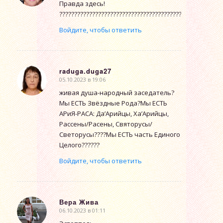
Правда здесь!
??????????????????????????????????????????????????????
Войдите, чтобы ответить
raduga.duga27
05.10.2023 в 19:06
говорит:
живая душа-народный заседатель?
Мы ЕСТЬ Звёздные Рода?Мы ЕСТЬ
АРиЯ-РАСА: Да’Арийцы, Ха’Арийцы,
Рассены/Расены, Святорусы/
Светорусы????Мы ЕСТЬ часть Единого
Целого??????
Войдите, чтобы ответить
Вера Жива
06.10.2023 в 01:11
говорит: