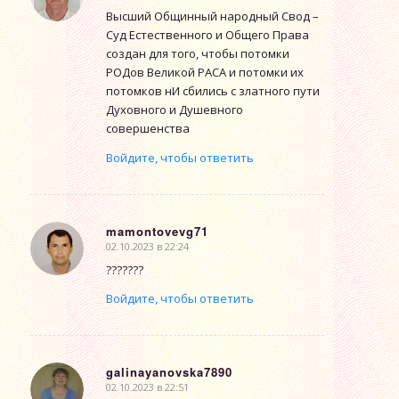
Высший Общинный народный Свод –
Суд Естественного и Общего Права
создан для того, чтобы потомки
РОДов Великой РАСА и потомки их
потомков нИ сбились с златного пути
Духовного и Душевного
совершенства
Войдите, чтобы ответить
mamontovevg71
02.10.2023 в 22:24
говорит:
???????
Войдите, чтобы ответить
galinayanovska7890
02.10.2023 в 22:51
говорит: