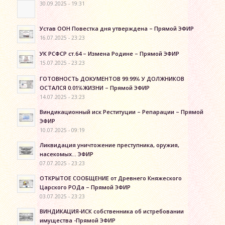
30.09.2025 - 19:31
Устав ООН Повестка дня утверждена – Прямой ЭФИР
16.07.2025 - 23:23
УК РСФСР ст.64 – Измена Родине – Прямой ЭФИР
15.07.2025 - 23:23
ГОТОВНОСТЬ ДОКУМЕНТОВ 99.99℅ У ДОЛЖНИКОВ
ОСТАЛСЯ 0.01℅ЖИЗНИ – Прямой ЭФИР
14.07.2025 - 23:23
Виндикационный иск Реституции – Репарации – Прямой
ЭФИР
10.07.2025 - 09:19
Ликвидация уничтожение преступника, оружия,
насекомых… ЭФИР
07.07.2025 - 23:23
ОТКРЫТОЕ СООБЩЕНИЕ от Древнего Княжеского
Царского РОДа – Прямой ЭФИР
03.07.2025 - 23:23
ВИНДИКАЦИЯ-ИСК собственника об истребовании
имущества -Прямой ЭФИР