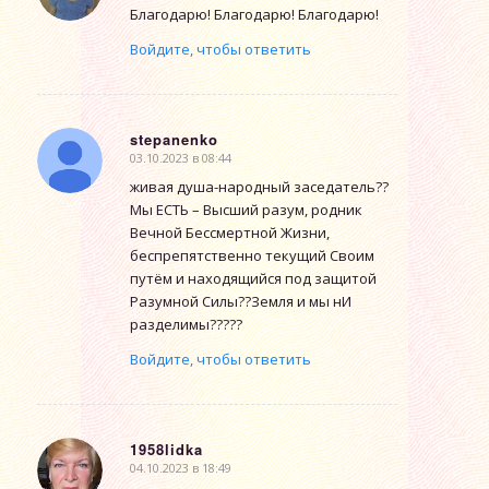
Благодарю! Благодарю! Благодарю!
Войдите, чтобы ответить
stepanenko
03.10.2023 в 08:44
говорит:
живая душа-народный заседатель??
Мы ЕСТЬ – Высший разум, родник
Вечной Бессмертной Жизни,
беспрепятственно текущий Своим
путём и находящийся под защитой
Разумной Силы??Земля и мы нИ
разделимы?????
Войдите, чтобы ответить
1958lidka
04.10.2023 в 18:49
говорит: