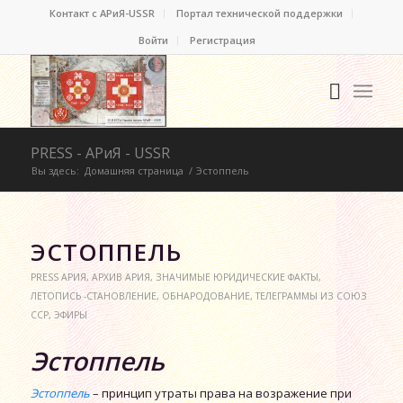
Контакт c АРиЯ-USSR
Портал технической поддержки
Войти
Регистрация
PRESS - АРиЯ - USSR
Вы здесь:
Домашняя страница
/
Эстоппель
ЭСТОППЕЛЬ
PRESS АРИЯ
,
АРХИВ АРИЯ
,
ЗНАЧИМЫЕ ЮРИДИЧЕСКИЕ ФАКТЫ
,
ЛЕТОПИСЬ -СТАНОВЛЕНИЕ
,
ОБНАРОДОВАНИЕ
,
ТЕЛЕГРАММЫ ИЗ СОЮЗ
ССР
,
ЭФИРЫ
Эстоппель
Эстоппель
– принцип утраты права на возражение при