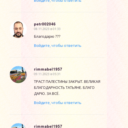
Войдите, чтобы ответить
petr002046
08.11.2023 в 01:33
говорит:
Благодарю ???
Войдите, чтобы ответить
rimmabel1957
09.11.2023 в 05:31
говорит:
ТРАСТ ПАЛЕСТИНЫ ЗАКРЫТ. ВЕЛИКАЯ
БЛАГОДАРНОСТЬ ТАТЬЯНЕ. БЛАГО
ДАРЮ. ЗА ВСЁ.
Войдите, чтобы ответить
rimmabel1957