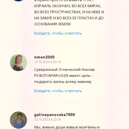
ИЗРАИЛЬ ОКОНЧЕН, ВО ВСЕХ МИРАХ,
ВО ВСЕХ ПРОСТРАНСТВАХ, И НА НЕБЕ И
НА ЗАМЛЕ И ВО ВСЕХ ЕЁ ПЛАСТАХ И ДО
ОСНОВАНИЯ ЗЕМЛИ.
Войдите, чтобы ответить
nmen2000
13.10.2023 в 23:16
говорит:
Суверенный Этнический Анклав
РСФСР/АРИЯ-USSR имеет цель–
подарить жизнь всему живому
Войдите, чтобы ответить
galinayanovska7890
13.10.2023 в 23:39
говорит:
Мы, живые души живые мужЧины и