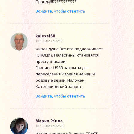
Правда!!!?????????????
Войдите, чтобы ответить
kalexei68
13.10.2023 в 22:00
говорит:
живая душа Все кто поддерживает
ГЕНОЦИД Палестины, становятся
преступниками.
Границы USSR закрыты для
переселения Израиля на наши
родовые земли. Наложен
Категорический запрет.
Войдите, чтобы ответить
Мария Жива
13.10.2023 в 22:25
говорит:
а нужно просто объявить ТРАСТ