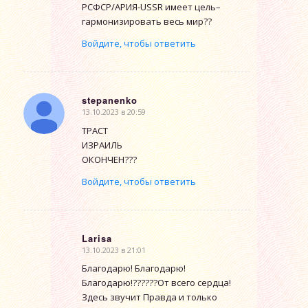
РСФСР/АРИЯ-USSR имеет цель–
гармонизировать весь мир??
Войдите, чтобы ответить
stepanenko
13.10.2023 в 20:59
говорит:
ТРАСТ
ИЗРАИЛЬ
ОКОНЧЕН???
Войдите, чтобы ответить
Larisa
13.10.2023 в 21:01
говорит:
Благодарю! Благодарю!
Благодарю!??????От всего сердца!
Здесь звучит Правда и только