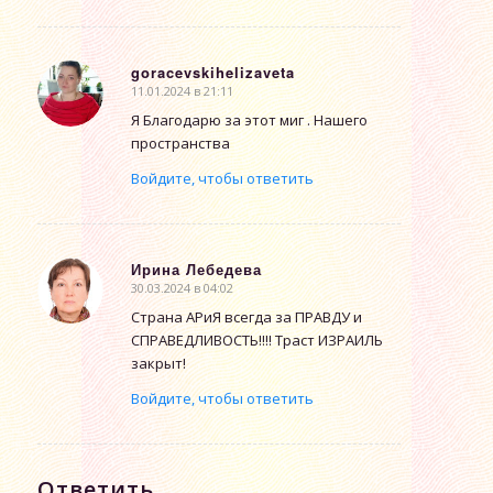
goracevskihelizaveta
11.01.2024 в 21:11
говорит:
Я Благодарю за этот миг . Нашего
пространства
Войдите, чтобы ответить
Ирина Лебедева
30.03.2024 в 04:02
говорит:
Страна АРиЯ всегда за ПРАВДУ и
СПРАВЕДЛИВОСТЬ!!!! Траст ИЗРАИЛЬ
закрыт!
Войдите, чтобы ответить
Ответить