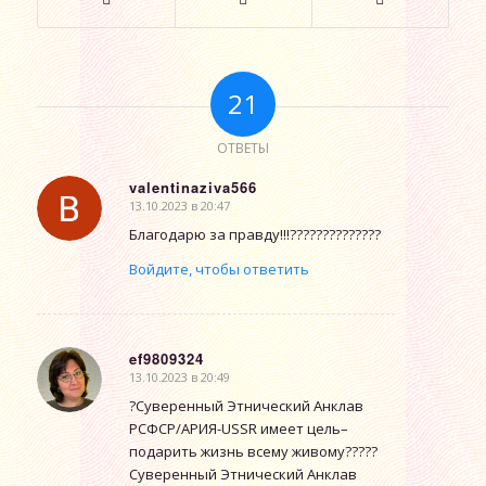
21
ОТВЕТЫ
valentinaziva566
13.10.2023 в 20:47
говорит:
Благодарю за правду!!!??????????????
Войдите, чтобы ответить
ef9809324
13.10.2023 в 20:49
говорит:
?Суверенный Этнический Анклав
РСФСР/АРИЯ-USSR имеет цель–
подарить жизнь всему живому?????
Суверенный Этнический Анклав