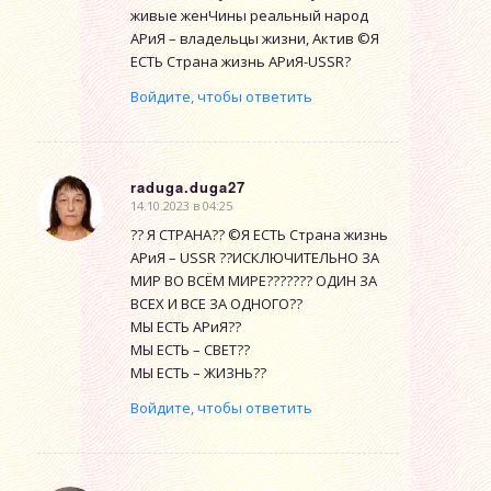
живые женЧины реальный народ
АРиЯ – владельцы жизни, Актив ©Я
ЕСТЬ Страна жизнь АРиЯ-USSR?
Войдите, чтобы ответить
raduga.duga27
14.10.2023 в 04:25
говорит:
?? Я СТРАНА?? ©Я ЕСТЬ Страна жизнь
АРиЯ – USSR ??ИСКЛЮЧИТЕЛЬНО ЗА
МИР ВО ВСЁМ МИРЕ??????? ОДИН ЗА
ВСЕХ И ВСЕ ЗА ОДНОГО??
МЫ ЕСТЬ АРиЯ??
МЫ ЕСТЬ – СВЕТ??
МЫ ЕСТЬ – ЖИЗНЬ??
Войдите, чтобы ответить