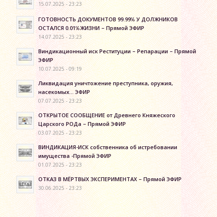
15.07.2025 - 23:23
ГОТОВНОСТЬ ДОКУМЕНТОВ 99.99℅ У ДОЛЖНИКОВ
ОСТАЛСЯ 0.01℅ЖИЗНИ – Прямой ЭФИР
14.07.2025 - 23:23
Виндикационный иск Реституции – Репарации – Прямой
ЭФИР
10.07.2025 - 09:19
Ликвидация уничтожение преступника, оружия,
насекомых… ЭФИР
07.07.2025 - 23:23
ОТКРЫТОЕ СООБЩЕНИЕ от Древнего Княжеского
Царского РОДа – Прямой ЭФИР
03.07.2025 - 23:23
ВИНДИКАЦИЯ-ИСК собственника об истребовании
имущества -Прямой ЭФИР
01.07.2025 - 23:23
ОТКАЗ В МЁРТВЫХ ЭКСПЕРИМЕНТАХ – Прямой ЭФИР
30.06.2025 - 23:23