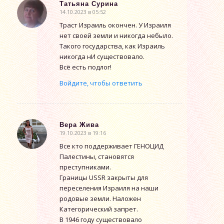
Татьяна Сурина
14.10.2023 в 05:52
говорит:
Траст Израиль окончен. У Израиля
нет своей земли и никогда небыло.
Такого государства, как Израиль
никогда нИ существовало.
Всё есть подлог!
Войдите, чтобы ответить
Вера Жива
19.10.2023 в 19:16
говорит:
Все кто поддерживает ГЕНОЦИД
Палестины, становятся
преступниками.
Границы USSR закрыты для
переселения Израиля на наши
родовые земли. Наложен
Категорический запрет.
В 1946 году существовало