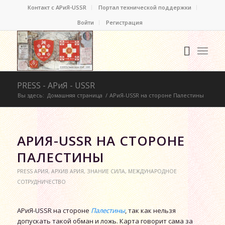
Контакт c АРиЯ-USSR
Портал технической поддержки
Войти
Регистрация
PRESS - АРиЯ - USSR
Вы здесь:
Домашняя страница
/
АРиЯ-USSR на стороне Палестины
АРИЯ-USSR НА СТОРОНЕ
ПАЛЕСТИНЫ
PRESS АРИЯ
,
АРХИВ АРИЯ
,
ЗНАНИЕ СИЛА
,
МЕЖДУНАРОДНОЕ
СОТРУДНИЧЕСТВО
АРиЯ-USSR на стороне
Палестины
, так как нельзя
допускать такой обман и ложь. Карта говорит сама за