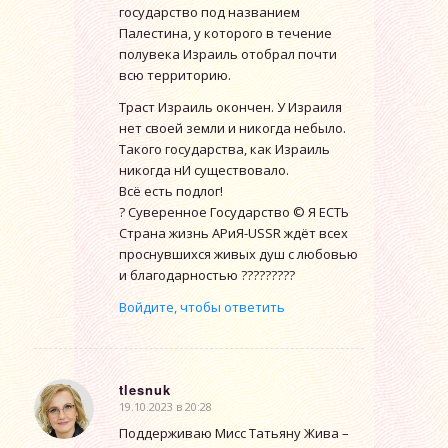
государство под названием
Палестина, у которого в течение
полувека Израиль отобрал почти
всю территорию.
Траст Израиль окончен. У Израиля
нет своей земли и никогда небыло.
Такого государства, как Израиль
никогда нИ существовало.
Всё есть подлог!
? Суверенное Государство © Я ЕСТЬ
Страна жизнь АРиЯ-USSR ждёт всех
проснувшихся живых душ с любовью
и благодарностью ?????????
Войдите, чтобы ответить
tlesnuk
19.10.2023 в 20:28
говорит:
Поддерживаю Мисс Татьяну Жива –