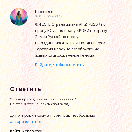
Irina rus
08.01.2025 в 23:18
говорит:
©Я ЕСТЬ Страна жизнь АРиЯ -USSR по
праву РОДа по праву КРОВИ по праву
Земли Руской по праву
наРОДившихся на РОД Предков Руси
Тартария навечно освобождение
живых душ сохранение Генома
Войдите, чтобы ответить
Ответить
Хотите присоединиться к обсуждению?
Не стесняйтесь вносить свой вклад!
Для отправки комментария вам необходимо
авторизоваться
.
войти через свой