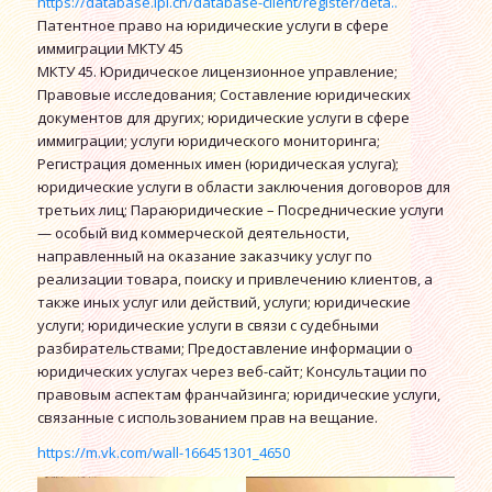
https://database.ipi.ch/database-client/register/deta..
Патентное право на юридические услуги в сфере
иммиграции МКТУ 45
МКТУ 45. Юридическое лицензионное управление;
Правовые исследования; Составление юридических
документов для других; юридические услуги в сфере
иммиграции; услуги юридического мониторинга;
Регистрация доменных имен (юридическая услуга);
юридические услуги в области заключения договоров для
третьих лиц; Параюридические – Посреднические услуги
— особый вид коммерческой деятельности,
направленный на оказание заказчику услуг по
реализации товара, поиску и привлечению клиентов, а
также иных услуг или действий, услуги; юридические
услуги; юридические услуги в связи с судебными
разбирательствами; Предоставление информации о
юридических услугах через веб-сайт; Консультации по
правовым аспектам франчайзинга; юридические услуги,
связанные с использованием прав на вещание.
https://m.vk.com/wall-166451301_4650