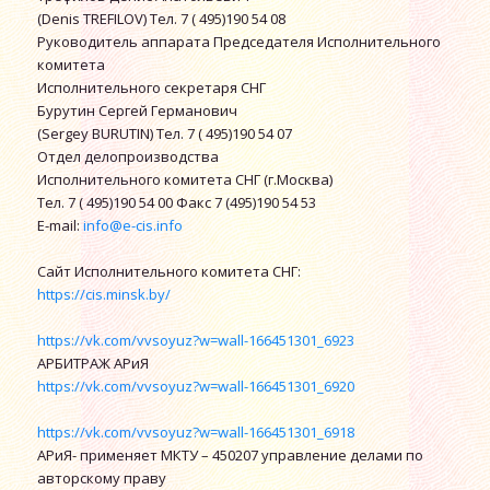
(Denis TREFILOV) Тел. 7 ( 495)190 54 08
Руководитель аппарата Председателя Исполнительного
комитета
Исполнительного секретаря СНГ
Бурутин Сергей Германович
(Sergey BURUTIN) Тел. 7 ( 495)190 54 07
Отдел делопроизводства
Исполнительного комитета СНГ (г.Москва)
Тел. 7 ( 495)190 54 00 Факс 7 (495)190 54 53
E-mail:
info@e-cis.info
Сайт Исполнительного комитета СНГ:
https://cis.minsk.by/
https://vk.com/vvsoyuz?w=wall-166451301_6923
АРБИТРАЖ АРиЯ
https://vk.com/vvsoyuz?w=wall-166451301_6920
https://vk.com/vvsoyuz?w=wall-166451301_6918
АРиЯ- применяет МКТУ – 450207 управление делами по
авторскому праву