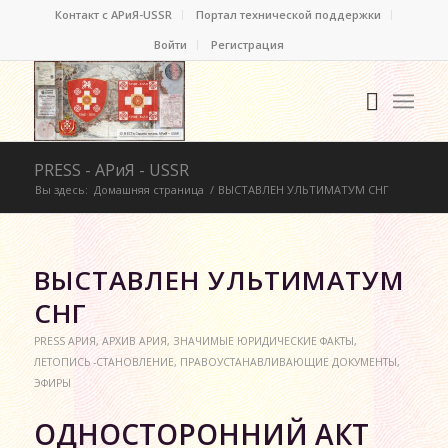
Контакт c АРиЯ-USSR
Портал технической поддержки
Войти
Регистрация
PRESS - АРиЯ - USSR
Вы здесь:
Домашняя страница
/
ВЫСТАВЛЕН УЛЬТИМАТУМ СНГ
ВЫСТАВЛЕН УЛЬТИМАТУМ
СНГ
PRESS АРИЯ
,
АРХИВ АРИЯ
,
ЗНАЧИМЫЕ ЮРИДИЧЕСКИЕ ФАКТЫ
,
ЛЕТОПИСЬ -СТАНОВЛЕНИЕ
,
ПРАВОУСТАНАВЛИВАЮЩИЕ ДОКУМЕНТЫ
,
ЭФИРЫ
ОДНОСТОРОННИЙ АКТ