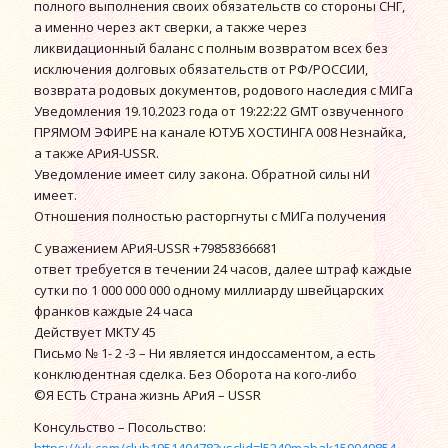
полного выполнения своих обязательств со стороны СНГ,
а именно через акт сверки, а также через
ликвидационный баланс с полным возвратом всех без
исключения долговых обязательств от РФ/РОССИИ,
возврата родовых документов, родового наследия с МИГа
Уведомления 19.10.2023 года от 19:22:22 GMT озвученного
ПРЯМОМ ЭФИРЕ на канале ЮТУБ ХОСТИНГА 008 Незнайка,
а также АРиЯ-USSR.
Уведомление имеет силу закона. Обратной силы нИ
имеет.
Отношения полностью расторгнуты с МИГа получения
С уважением АРиЯ-USSR +79858366681
ответ требуется в течении 24 часов, далее штраф каждые
сутки по 1 000 000 000 одному миллиарду швейцарских
франков каждые 24 часа
Действует МКТУ 45
Письмо № 1- 2 -3 – Ни является индоссаментом, а есть
конклюдентная сделка. Без Оборота на кого-либо
©Я ЕСТЬ Страна жизнь АРиЯ – USSR
Консульство – Посольство: