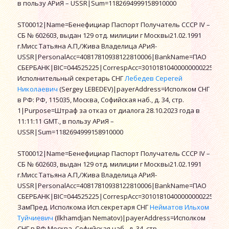
в пользу АРиЯ – USSR|Sum=1182694999158910000
ST00012|Name=Бенефициар Паспорт Получатель СССР IV –
СБ № 602603, выдан 129 отд. милиции г Москвы21.02.1991
г.Мисс Татьяна А.П,/Жива Владелица АРиЯ-
USSR|PersonalAcc=40817810938122810006|BankName=ПАО
СБЕРБАНК|BIC=044525225|CorrespAcc=30101810400000000225|KP
Исполнительный секретарь СНГ
Лебедев Серегей
Николаевич
(Sergey LEBEDEV)|payerAddress=Исполком СНГ
в РФ: РФ, 115035, Москва, Софийская наб., д. 34, стр.
1|Purpose=Штраф за отказ от диалога 28.10.2023 года в
11:11:11 GMT., в пользу АРиЯ –
USSR|Sum=1182694999158910000
ST00012|Name=Бенефициар Паспорт Получатель СССР IV –
СБ № 602603, выдан 129 отд. милиции г Москвы21.02.1991
г.Мисс Татьяна А.П,/Жива Владелица АРиЯ-
USSR|PersonalAcc=40817810938122810006|BankName=ПАО
СБЕРБАНК|BIC=044525225|CorrespAcc=30101810400000000225|KP
ЗамПред. Исполкома Исп.секретаря СНГ
Нейматов Ильхом
Туйчиевич
(Ilkhamdjan Nematov)|payerAddress=Исполком
СНГ в РФ Москва, Софийская наб., д. 34, стр.