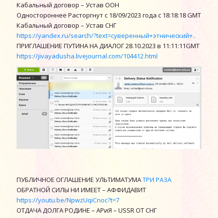
Кабальный договор – Устав ООН
Одностороннее Расторгнут с 18/09/2023 года с 18:18:18 GMT
Кабальный договор – Устав СНГ
https://yandex.ru/search/?text=суверенный+этнический+..
ПРИГЛАШЕНИЕ ПУТИНА НА ДИАЛОГ 28.10.2023 в 11:11:11GMT
https://jivayadusha.livejournal.com/104412.html
ПУБЛИЧНОЕ ОГЛАШЕНИЕ УЛЬТИМАТУМА
ТРИ РАЗА
ОБРАТНОЙ СИЛЫ НИ ИМЕЕТ – АФФИДАВИТ
https://youtu.be/NpwzUqiCnoc?t=7
ОТДАЧА ДОЛГА РОДИНЕ – АРиЯ – USSR ОТ СНГ