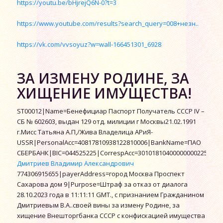
https://youtu.be/bHjrejQ6N-0?t=3
https://www.youtube.com/results?search_query=008+незн..
https://vk.com/vvsoyuz?w=wall-166451301_6928
ЗА ИЗМЕНУ РОДИНЕ, ЗА
ХИЩЕНИЕ ИМУЩЕСТВА!
ST00012|Name=Бенефициар Паспорт Получатель СССР IV –
СБ № 602603, выдан 129 отд. милиции г Москвы21.02.1991
г.Мисс Татьяна А.П,/Жива Владелица АРиЯ-
USSR|PersonalAcc=40817810938122810006|BankName=ПАО
СБЕРБАНК|BIC=044525225|CorrespAcc=30101810400000000225|KP
Дмитриев Владимир Александрович
774306915655|payerAddress=город Москва Проспект
Сахарова дом 9|Purpose=Штраф за отказ от диалога
28.10.2023 года в 11:11:11 GMT., с признанием Гражданином
Дмитриевым В.А..своей вины за измену Родине, за
хищение Внешторгбанка СССР с конфискацией имущества