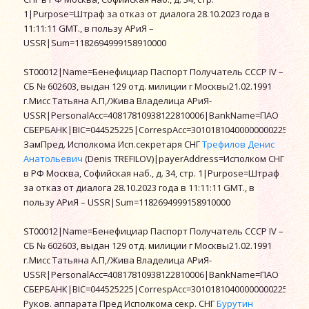
1|Purpose=Штраф за отказ от диалога 28.10.2023 года в
11:11:11 GMT., в пользу АРиЯ –
USSR|Sum=1182694999158910000
ST00012|Name=Бенефициар Паспорт Получатель СССР IV –
СБ № 602603, выдан 129 отд. милиции г Москвы21.02.1991
г.Мисс Татьяна А.П,/Жива Владелица АРиЯ-
USSR|PersonalAcc=40817810938122810006|BankName=ПАО
СБЕРБАНК|BIC=044525225|CorrespAcc=30101810400000000225|KP
ЗамПред. Исполкома Исп.секретаря СНГ
Трефилов Денис
Анатольевич
(Denis TREFILOV)|payerAddress=Исполком СНГ
в РФ Москва, Софийская наб., д. 34, стр. 1|Purpose=Штраф
за отказ от диалога 28.10.2023 года в 11:11:11 GMT., в
пользу АРиЯ – USSR|Sum=1182694999158910000
ST00012|Name=Бенефициар Паспорт Получатель СССР IV –
СБ № 602603, выдан 129 отд. милиции г Москвы21.02.1991
г.Мисс Татьяна А.П,/Жива Владелица АРиЯ-
USSR|PersonalAcc=40817810938122810006|BankName=ПАО
СБЕРБАНК|BIC=044525225|CorrespAcc=30101810400000000225|KP
Руков. аппарата Пред Исполкома секр. СНГ
Бурутин