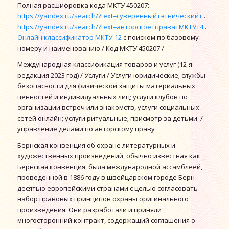
Полная расшифровка кода МКТУ 450207:
https://yandex.ru/search/?text=суверенный+этнический+.
.
https://yandex.ru/search/?text=авторское+права+МКТУ+4
..
Онлайн классификатор МКТУ-12
с поиском по базовому
номеру и наименованию / Код МКТУ 450207 /
Международная классификация товаров и услуг (12-я
редакция 2023 год) / Услуги / Услуги юридические; службы
безопасности для физической защиты материальных
ценностей и индивидуальных лиц; услуги клубов по
организации встреч или знакомств, услуги социальных
сетей онлайн; услуги ритуальные; присмотр за детьми. /
управление делами по авторскому праву
Бернская конвенция об охране литературных и
художественных произведений, обычно известная как
Бернская конвенция, была международной ассамблеей,
проведенной в 1886 году в швейцарском городе Берн
десятью европейскими странами с целью согласовать
набор правовых принципов охраны оригинального
произведения. Они разработали и приняли
многосторонний контракт, содержащий соглашения о