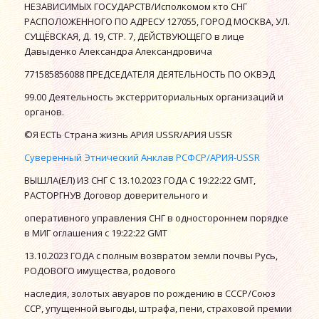
НЕЗАВИСИМЫХ ГОСУДАРСТВ/Исполкомом кто СНГ
РАСПОЛОЖЕННОГО ПО АДРЕСУ 127055, ГОРОД МОСКВА, УЛ.
СУЩЁВСКАЯ, Д. 19, СТР. 7, ДЕЙСТВУЮЩЕГО в лице
Давыденко Александра Александровича
771585856088 ПРЕДСЕДАТЕЛЯ ДЕЯТЕЛЬНОСТЬ ПО ОКВЭД
99.00 Деятельность экстерриториальных организаций и
органов.
©Я ЕСТЬ Страна жизнь АРИЯ USSR/АРИЯ USSR
Суверенный Этнический Анклав РСФСР/АРИЯ-USSR
ВЫШЛА(ЕЛ) ИЗ СНГ С 13.10.2023 ГОДА С 19:22:22 GMT,
РАСТОРГНУВ Договор доверительного и
оперативного управления СНГ в одностороннем порядке
в МИГ оглашения с 19:22:22 GMT
13.10.2023 ГОДА с полным возвратом земли почвы Русь,
РОДОВОГО имущества, родового
наследия, золотых авуаров по рождению в СССР/Союз
ССР, упущенной выгоды, штрафа, пени, страховой премии