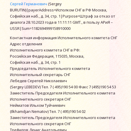
Сергей Германович
(Sergey
BURUTIN)|payerAddress=Исполком СНГ в РФ Москва,
Софийская наб., д. 34, стр. 1|Purpose=Штраф за отказ от
диалога 28.10.2023 года в 11:11:11 GMT., в пользу АРиЯ –
USSR|Sum=1182694999158910000
Контактная информация Исполнительного комитета СНГ
Адрес отделения
Исполнительного комитета СНГ в РФ:
Российская Федерация, 115035, Москва,
Софийская наб., д. 34, стр. 1
Председатель Исполнительного комитета
Исполнительный секретарь СНГ
Лебедев Серегей Николаевич
(Sergey LEBEDEV) Тел. 7 ( 495)190 54 00 Факс 7 (495)190 54 53
Заместитель Председателя Исполнительного комитета
Исполнительного секретаря СНГ
Нейматов Ильхом Туйчиевич
(Ilkhamdjan Nematov) Тел. 7 ( 495)190 54 02
Заместитель Председателя Исполнительного комитета
Исполнительного секретаря СНГ
Трефилов Денис Анатольевич