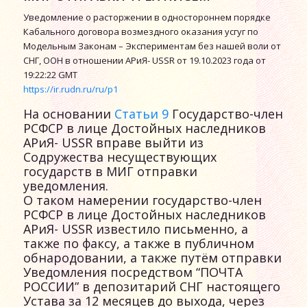
Уведомление о расторжении в одностороннем порядке
Кабального договора возмездного оказания усгуг по
Модельным Законам – Экспериментам без нашей воли от
СНГ, ООН в отношении АРиЯ- USSR от 19.10.2023 года от
19:22:22 GMT
https://ir.rudn.ru/ru/p1
На основании
Статьи 9
Государство-член
РСФСР в лице Достойных наследников
АРиЯ- USSR вправе выйти из
Содружества несуществующих
государств в МИГ отправки
уведомления.
О таком намерении государство-член
РСФСР в лице Достойных наследников
АРиЯ- USSR известило письменно, а
также по факсу, а также в публичном
обнародовании, а также путём отправки
Уведомления посредством “ПОЧТА
РОССИИ” в депозитарий СНГ настоящего
Устава за 12 месяцев до выхода, через