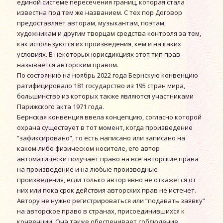
единой системе пересечения границ, которая стала
известна под тем же названием. С тех пор Договор
предоставляет авторам, музыкантам, поэтам,
художникам и другим творцам средства контроля за тем,
как используются их произведения, кем и на каких
условиях. В некоторых юрисдикциях этот тип прав
называется авторским правом.
По состоянию на ноябрь 2022 года Бернскую конвенцию
ратифицировало 181 государство из 195 стран мира,
большинство из которых также являются участниками
Парижского акта 1971 года.
Бернская конвенция ввела концепцию, согласно которой
охрана существует в тот момент, когда произведение
“зафиксировано”, то есть написано или записано на
каком-либо физическом носителе, его автор
автоматически получает право на все авторские права
на произведение и на любые производные
произведения, если только автор явно не откажется от
них или пока срок действия авторских прав не истечет.
Автору не нужно регистрироваться или “подавать заявку”
на авторское право в странах, присоединившихся к
конвенции. Она также обеспечивает соблюдение