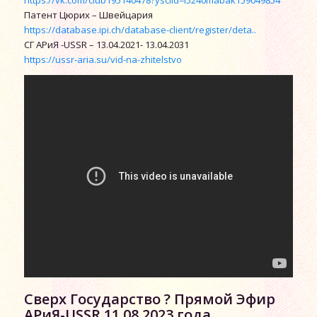
https://vk.com/club195140478?ysclid=l5240mabak159049854
Патент Цюрих – Швейцария
https://database.ipi.ch/database-client/register/deta..
СГ АРиЯ -USSR – 13.04.2021- 13.04.2031
https://ussr-aria.su/vid-na-zhitelstvo
Сверх Государство ? Прямой Эфир
АРиЯ-USSR 11.08.2023 года