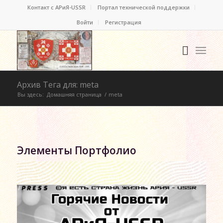
Контакт c АРиЯ-USSR
Портал технической поддержки
Войти
Регистрация
Архив Тега для: meta
Вы здесь:
Домашняя страница
/
meta
Элементы Портфолио