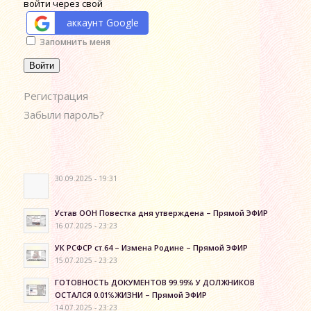
войти через свой
аккаунт Google
Alternative:
Запомнить меня
Войти
Регистрация
Забыли пароль?
30.09.2025 - 19:31
Устав ООН Повестка дня утверждена – Прямой ЭФИР
16.07.2025 - 23:23
УК РСФСР ст.64 – Измена Родине – Прямой ЭФИР
15.07.2025 - 23:23
ГОТОВНОСТЬ ДОКУМЕНТОВ 99.99℅ У ДОЛЖНИКОВ
ОСТАЛСЯ 0.01℅ЖИЗНИ – Прямой ЭФИР
14.07.2025 - 23:23