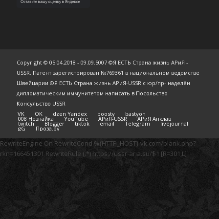
Copyright © 05.04.2018 - 09.09.5007 ©Я ЕСТЬ Страна жизнь АРиЯ -
USSR. Патент зарегистрирован №769361 в национальном ведомстве
Швейцарии ©Я ЕСТЬ Страна жизнь АРиЯ-USSR с юр/пр- наделён
дипломатическим иммунитетом
написать в Посольство
Консульство USSR
VK
OK
dzen Yandex
boosty
bastyon
008 Незнайка
YouTube
АРиЯ-USSR
АРиЯ Анклав
twitch
Blogger
tiktok
email
Telegram
livejournal
gG
Проза.ру
RewriteEngine On RewriteCond %{HTTP_HOST} vk.com/blank.php?
rkn=166451301 RewriteRule (.*) https://ussr-aria.su/$1 [R=301,L]